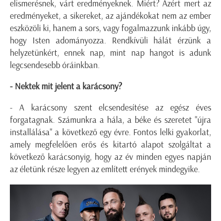
elismerésnek, várt eredményeknek. Miért? Azért mert az
eredményeket, a sikereket, az ajándékokat nem az ember
eszközöli ki, hanem a sors, vagy fogalmazzunk inkább úgy,
hogy Isten adományozza. Rendkívüli hálát érzünk a
helyzetünkért, ennek nap, mint nap hangot is adunk
legcsendesebb óráinkban.
- Nektek mit jelent a karácsony?
- A karácsony szent elcsendesítése az egész éves
forgatagnak. Számunkra a hála, a béke és szeretet "újra
installálása" a következő egy évre. Fontos lelki gyakorlat,
amely megfelelően erős és kitartó alapot szolgáltat a
következő karácsonyig, hogy az év minden egyes napján
az életünk része legyen az említett erények mindegyike.