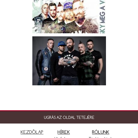
UGRÁS AZ OLDAL TETEJÉRE
KEZDŐLAP
HÍREK
RÓLUNK