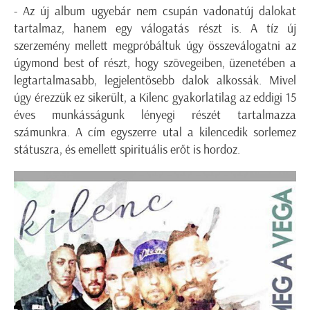
- Az új album ugyebár nem csupán vadonatúj dalokat
tartalmaz, hanem egy válogatás részt is. A tíz új
szerzemény mellett megpróbáltuk úgy összeválogatni az
úgymond best of részt, hogy szövegeiben, üzenetében a
legtartalmasabb, legjelentősebb dalok alkossák. Mivel
úgy érezzük ez sikerült, a Kilenc gyakorlatilag az eddigi 15
éves munkásságunk lényegi részét tartalmazza
számunkra. A cím egyszerre utal a kilencedik sorlemez
státuszra, és emellett spirituális erőt is hordoz.