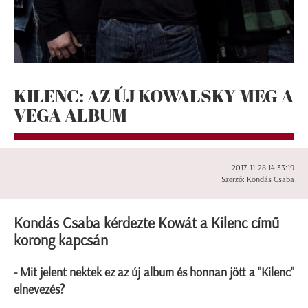
KILENC: AZ ÚJ KOWALSKY MEG A
VEGA ALBUM
2017-11-28 14:33:19
Szerző: Kondás Csaba
Kondás Csaba kérdezte Kowát a Kilenc című
korong kapcsán
- Mit jelent nektek ez az új album és honnan jött a "Kilenc"
elnevezés?