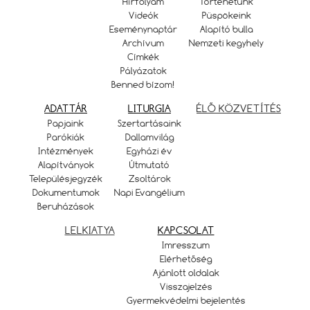
Hírfolyam
Történetünk
Videók
Püspökeink
Eseménynaptár
Alapító bulla
Archívum
Nemzeti kegyhely
Címkék
Pályázatok
Benned bízom!
ADATTÁR
LITURGIA
ÉLŐ KÖZVETÍTÉS
Papjaink
Szertartásaink
Parókiák
Dallamvilág
Intézmények
Egyházi év
Alapítványok
Útmutató
Településjegyzék
Zsoltárok
Dokumentumok
Napi Evangélium
Beruházások
LELKIATYA
KAPCSOLAT
Imresszum
Elérhetőség
Ajánlott oldalak
Visszajelzés
Gyermekvédelmi bejelentés