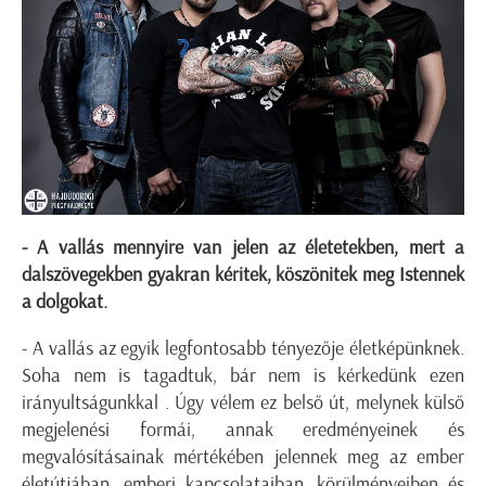
- A vallás mennyire van jelen az életetekben, mert a
dalszövegekben gyakran kéritek, köszönitek meg Istennek
a dolgokat.
- A vallás az egyik legfontosabb tényezője életképünknek.
Soha nem is tagadtuk, bár nem is kérkedünk ezen
irányultságunkkal . Úgy vélem ez belső út, melynek külső
megjelenési formái, annak eredményeinek és
megvalósításainak mértékében jelennek meg az ember
életútjában, emberi kapcsolataiban, körülményeiben és