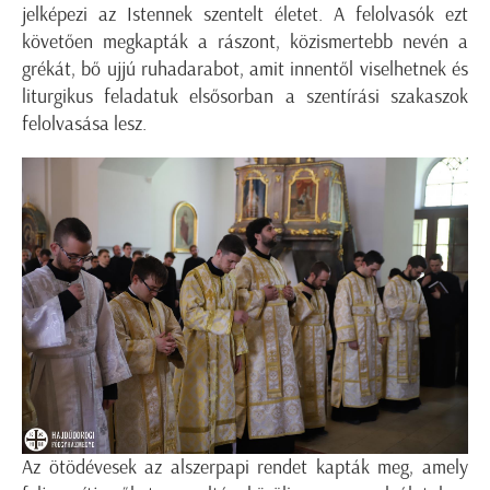
jelképezi az Istennek szentelt életet. A felolvasók ezt
követően megkapták a rászont, közismertebb nevén a
grékát, bő ujjú ruhadarabot, amit innentől viselhetnek és
liturgikus feladatuk elsősorban a szentírási szakaszok
felolvasása lesz.
Az ötödévesek az alszerpapi rendet kapták meg, amely