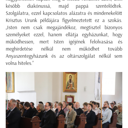
később diakónussá, majd pappá szentelődtek.
Szolgálatra, ezzel kapcsolatos alázatra és mindenekelőtt
Krisztus Urunk példájára figyelmeztetett ez a szokás.
„Isten nem csak megajándékoz, megtisztel bizonyos
személyeket ezzel, hanem ellátja egyházunkat, hogy
működhessen, mert Isten igéjének felolvasása és
meghirdetése nélkül nem működhet tovább
Anyaszentegyházunk és az oltárszolgálat nélkül sem
volna hiteles.”