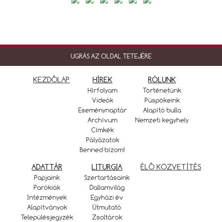
UGRÁS AZ OLDAL TETEJÉRE
KEZDŐLAP
HÍREK
RÓLUNK
Hírfolyam
Történetünk
Videók
Püspökeink
Eseménynaptár
Alapító bulla
Archívum
Nemzeti kegyhely
Címkék
Pályázatok
Benned bízom!
ADATTÁR
LITURGIA
ÉLŐ KÖZVETÍTÉS
Papjaink
Szertartásaink
Parókiák
Dallamvilág
Intézmények
Egyházi év
Alapítványok
Útmutató
Településjegyzék
Zsoltárok