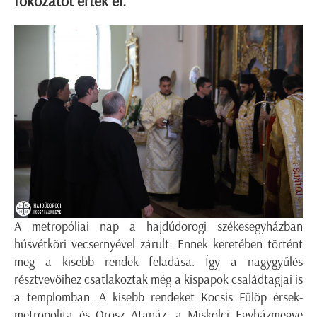
fokozatot értek el.
A metropóliai nap a hajdúdorogi székesegyházban
húsvétköri vecsernyével zárult. Ennek keretében történt
meg a kisebb rendek feladása. Így a nagygyűlés
résztvevőihez csatlakoztak még a kispapok családtagjai is
a templomban. A kisebb rendeket Kocsis Fülöp érsek-
metropolita és Orosz Atanáz, a Miskolci Egyházmegye