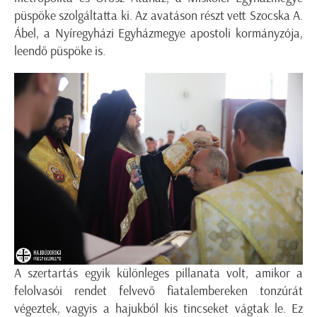
püspöke szolgáltatta ki. Az avatáson részt vett Szocska A.
Ábel, a Nyíregyházi Egyházmegye apostoli kormányzója,
leendő püspöke is.
A szertartás egyik különleges pillanata volt, amikor a
felolvasói rendet felvevő fiatalembereken tonzúrát
végeztek, vagyis a hajukból kis tincseket vágtak le. Ez