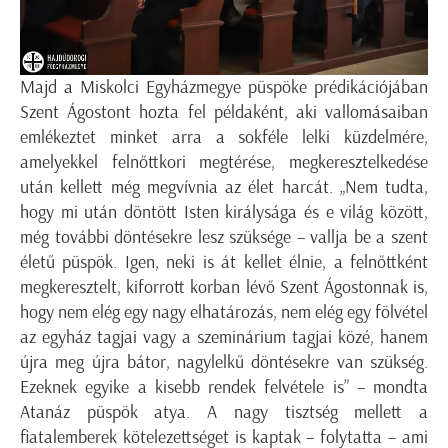
Majd a Miskolci Egyházmegye püspöke prédikációjában
Szent Ágostont hozta fel példaként, aki vallomásaiban
emlékeztet minket arra a sokféle lelki küzdelmére,
amelyekkel felnőttkori megtérése, megkeresztelkedése
után kellett még megvívnia az élet harcát. „Nem tudta,
hogy mi után döntött Isten királysága és e világ között,
még további döntésekre lesz szüksége – vallja be a szent
életű püspök. Igen, neki is át kellet élnie, a felnőttként
megkeresztelt, kiforrott korban lévő Szent Ágostonnak is,
hogy nem elég egy nagy elhatározás, nem elég egy fölvétel
az egyház tagjai vagy a szeminárium tagjai közé, hanem
újra meg újra bátor, nagylelkű döntésekre van szükség.
Ezeknek egyike a kisebb rendek felvétele is” – mondta
Atanáz püspök atya. A nagy tisztség mellett a
fiatalemberek kötelezettséget is kaptak – folytatta – ami