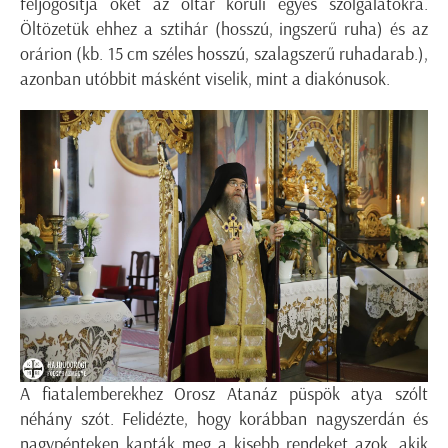
feljogosítja őket az oltár körüli egyes szolgálatokra.
Öltözetük ehhez a sztihár (hosszú, ingszerű ruha) és az
orárion (kb. 15 cm széles hosszú, szalagszerű ruhadarab.),
azonban utóbbit másként viselik, mint a diakónusok.
A fiatalemberekhez Orosz Atanáz püspök atya szólt
néhány szót. Felidézte, hogy korábban nagyszerdán és
nagypénteken kapták meg a kisebb rendeket azok, akik