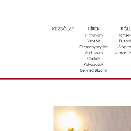
KEZDŐLAP
HÍREK
RÓL
Hírfolyam
Történ
Videók
Püspö
Eseménynaptár
Alapító
Archívum
Nemzeti 
Címkék
Pályázatok
Benned Bízom!