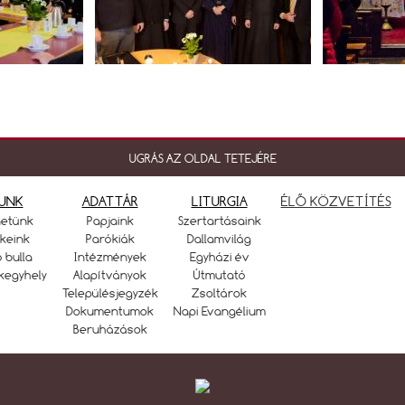
UGRÁS AZ OLDAL TETEJÉRE
UNK
ADATTÁR
LITURGIA
ÉLŐ KÖZVETÍTÉS
netünk
Papjaink
Szertartásaink
keink
Parókiák
Dallamvilág
ó bulla
Intézmények
Egyházi év
kegyhely
Alapítványok
Útmutató
Településjegyzék
Zsoltárok
Dokumentumok
Napi Evangélium
Beruházások