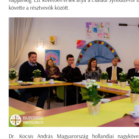
napjainkig. Ezt követően érsek atya a családi Synodus-ról s
követte a résztvevők között.
Dr. Kocsis András Magyarország hollandiai nagykövet