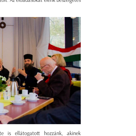
zólt. Az előadásokat élénk beszélgetés
e is ellátogatott hozzánk, akinek