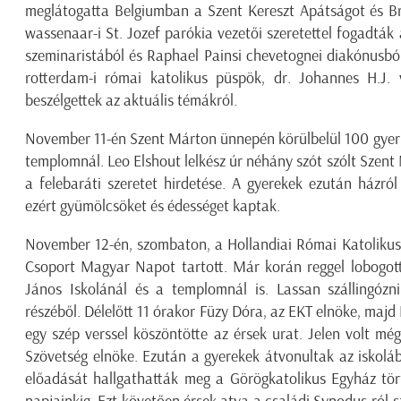
meglátogatta Belgiumban a Szent Kereszt Apátságot és Br
wassenaar-i St. Jozef parókia vezetői szeretettel fogadták a
szeminaristából és Raphael Painsi chevetognei diakónusból
rotterdam-i római katolikus püspök, dr. Johannes H.J.
beszélgettek az aktuális témákról.
November 11-én Szent Márton ünnepén körülbelül 100 gyerm
templomnál. Leo Elshout lelkész úr néhány szót szólt Szent M
a felebaráti szeretet hirdetése. A gyerekek ezután házról 
ezért gyümölcsöket és édességet kaptak.
November 12-én, szombaton, a Hollandiai Római Katolikus
Csoport Magyar Napot tartott. Már korán reggel lobogott
János Iskolánál és a templomnál is. Lassan szállingóz
részéből. Délelőtt 11 órakor Füzy Dóra, az EKT elnöke, maj
egy szép verssel köszöntötte az érsek urat. Jelen volt m
Szövetség elnöke. Ezután a gyerekek átvonultak az iskoláb
előadását hallgathatták meg a Görögkatolikus Egyház tört