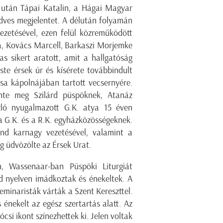
 után Tápai Katalin, a Hágai Magyar
edves megjelentet. A délután folyamán
zetésével, ezen felül közreműködött
a, Kovács Marcell, Barkaszi Morjemke
s sikert aratott, amit a hallgatóság
ste érsek úr és kísérete továbbindult
sa kápolnájában tartott vecsernyére.
önte meg Szilárd püspöknek, Atanáz
ló nyugalmazott G.K. atya 15 éven
, a G.K. és a R.K. egyházközösségeknek.
nd karnagy vezetésével, valamint a
g üdvözölte az Érsek Urat.
 Wassenaar-ban Püspöki Liturgiát
nd nyelven imádkoztak és énekeltek. A
eminaristák várták a Szent Kereszttel.
 énekelt az egész szertartás alatt. Az
si ikont színezhettek ki. Jelen voltak