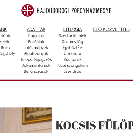
UNK
ADATTÁR
LITURGIA
ÉLŐ KÖZVETÍTÉS
etünk
Papjaink
Szertartásaink
keink
Parókiák
Dallamvilág
 Bulla
Intézmények
Egyházi Év
Kegyhely
Alapítványok
Útmutató
Településjegyzék
Zsoltárok
Dokumentumok
Napi Evangélium
Beruházások
Szentírás
KOCSIS FÜLÖP