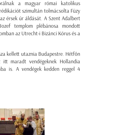
ebrálnak a magyar római katolikus
rédikációt szimultán tolmácsolta Füzy
z érsek úr áldását. A Szent Adalbert
t Jozef templom plébánosa mondott
lomban az Utrecht-i Bizánci Kórus és a
a kellett utaznia Budapestre. Hétfőn
 itt maradt vendégeknek Hollandia
damba is. A vendégek kedden reggel 4