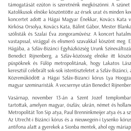
támogatását ezúton is szeretnénk megköszönni. A szünet
Katolikusok elnöke köszöntötte az érsek urat és minden k
koncertet adott a Hágai Magyar Énekkar, Kovács Kata ve
Kirkósa Orsolya, Kovács Kata, Bálint Gábor, Mester Blank
szólisták és Szalai Éva zongoraművész. A koncert hatalma
vastapssal, virággal és elismerő szavakkal köszönt meg. E
Hágába, a Szláv-Bizánci Egyházközség Urunk Színeváltozá
Benedict Rijnenberg, a Szláv-közösség elnöke itt kösz
püspöknek és Fülöp metropolitának, hogy Lakatos Lász
keresztül celebrált sok-sok istentiszteletet a Szláv-Bizánci
Közreműködött a Hágai Szláv-Bizanci kórus Lya Hoogza
magyar szeminaristák. A vecsernye után Benedict Rijnenber
Vasárnap, november 13-án a Szent Jozef templomban,
tartottak, amelyen magyar, ószláv, ukrán, német és holla
Metropolitát Ton Sip atya, Paul Brenninkmeijer atya és a sz
Az Utrecht-i Bizánci kórus és a nieuwegein-i Lysenko kórus
antifona alatt a gyerekek a Sionba mentek, ahol egy máriapóc