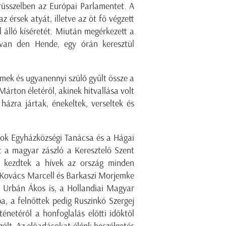
üsszelben az Európai Parlamentet. A
z érsek atyát, illetve az öt fő végzett
 álló kíséretét. Miután megérkezett a
 van den Hende, egy órán keresztül
ek és ugyanennyi szülő gyűlt össze a
árton életéről, akinek hitvallása volt
házra jártak, énekeltek, verseltek és
ok Egyházközségi Tanácsa és a Hágai
 a magyar zászló a Keresztelő Szent
ni kezdtek a hívek az ország minden
d Kovács Marcell és Barkaszi Morjemke
ég Urbán Ákos is, a Hollandiai Magyar
a, a felnőttek pedig Ruszinkó Szergej
énetéről a honfoglalás előtti időktől