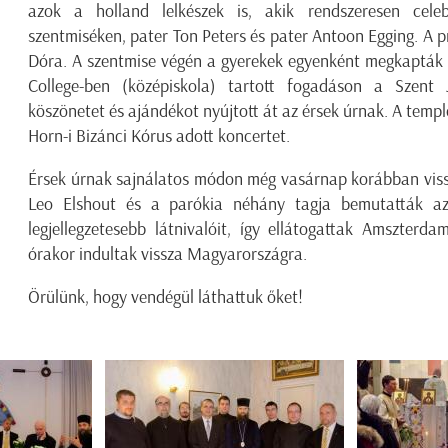
azok a holland lelkészek is, akik rendszeresen cel
szentmiséken, pater Ton Peters és pater Antoon Egging. A p
Dóra. A szentmise végén a gyerekek egyenként megkapták a
College-ben (középiskola) tartott fogadáson a Szen
köszönetet és ajándékot nyújtott át az érsek úrnak. A temp
Horn-i Bizánci Kórus adott koncertet.
Érsek úrnak sajnálatos módon még vasárnap korábban vissz
Leo Elshout és a parókia néhány tagja bemutatták az
legjellegzetesebb látnivalóit, így ellátogattak Amszter
órakor indultak vissza Magyarországra.
Örülünk, hogy vendégül láthattuk őket!