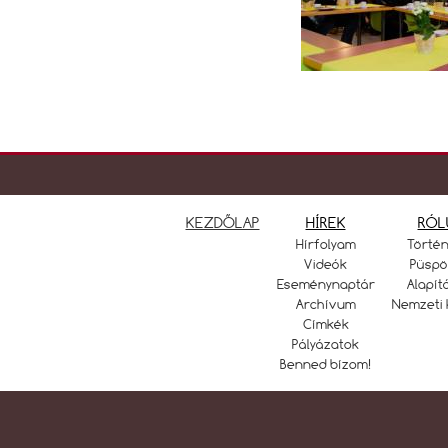
KEZDŐLAP
HÍREK
RÓL
Hírfolyam
Törté
Videók
Püspö
Eseménynaptár
Alapít
Archívum
Nemzeti 
Címkék
Pályázatok
Benned bízom!