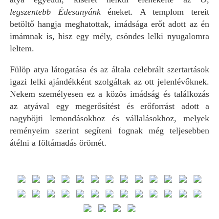
legszentebb Édesanyánk
éneket. A templom tereit
betöltő hangja meghatottak, imádsága erőt adott az én
imámnak is, hisz egy mély, csöndes lelki nyugalomra
leltem.
Fülöp atya látogatása és az általa celebrált szertartások
igazi lelki ajándékként szolgáltak az ott jelenlévőknek.
Nekem személyesen ez a közös imádság és találkozás
az atyával egy megerősítést és erőforrást adott a
nagyböjti lemondásokhoz és vállalásokhoz, melyek
reményeim szerint segíteni fognak még teljesebben
átélni a föltámadás örömét.