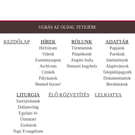
UGRÁS AZ OLDAL TETEJÉRE
KEZDŐLAP
HÍREK
RÓLUNK
ADATTÁR
Hírfolyam
Történetünk
Papjaink
Videók
Püspökeink
Parókiák
Eseménynaptár
Alapító bulla
Intézmények
Archívum
Nemzeti kegyhely
Alapítványok
Címkék
Településjegyzék
Pályázatok
Dokumentumok
Benned bízom!
Beruházások
LITURGIA
ÉLŐ KÖZVETÍTÉS
LELKIATYA
Szertartásaink
Dallamvilág
Egyházi év
Útmutató
Zsoltárok
Napi Evangélium