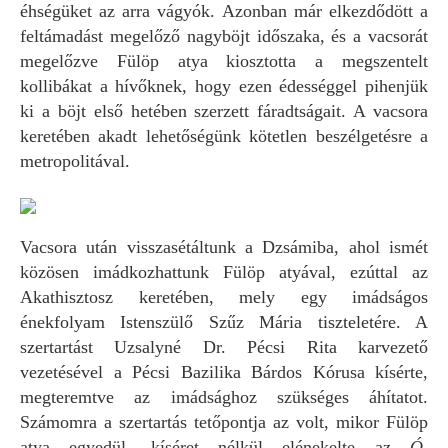
éhségüket az arra vágyók. Azonban már elkezdődött a
feltámadást megelőző nagyböjt időszaka, és a vacsorát
megelőzve Fülöp atya kiosztotta a megszentelt
kollibákat a hívőknek, hogy ezen édességgel pihenjük
ki a böjt első hetében szerzett fáradtságait. A vacsora
keretében akadt lehetőségünk kötetlen beszélgetésre a
metropolitával.
Vacsora után visszasétáltunk a Dzsámiba, ahol ismét
közösen imádkozhattunk Fülöp atyával, ezúttal az
Akathisztosz keretében, mely egy imádságos
énekfolyam Istenszülő Szűz Mária tiszteletére. A
szertartást Uzsalyné Dr. Pécsi Rita karvezető
vezetésével a Pécsi Bazilika Bárdos Kórusa kísérte,
megteremtve az imádsághoz szükséges áhítatot.
Számomra a szertartás tetőpontja az volt, mikor Fülöp
atya egyedül, kíséret nélkül elénekelte az
Ó,