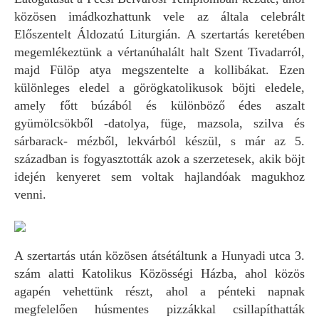
közösen imádkozhattunk vele az általa celebrált
Előszentelt Áldozatú Liturgián. A szertartás keretében
megemlékeztünk a vértanúhalált halt Szent Tivadarról,
majd Fülöp atya megszentelte a kollibákat. Ezen
különleges eledel a görögkatolikusok böjti eledele,
amely főtt búzából és különböző édes aszalt
gyümölcsökből -datolya, füge, mazsola, szilva és
sárbarack- mézből, lekvárból készül, s már az 5.
században is fogyasztották azok a szerzetesek, akik böjt
idején kenyeret sem voltak hajlandóak magukhoz
venni.
A szertartás után közösen átsétáltunk a Hunyadi utca 3.
szám alatti Katolikus Közösségi Házba, ahol közös
agapén vehettünk részt, ahol a pénteki napnak
megfelelően húsmentes pizzákkal csillapíthatták