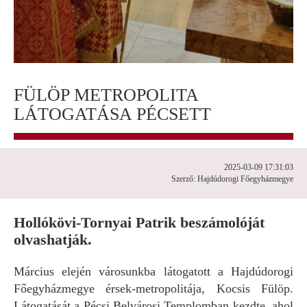
FÜLÖP METROPOLITA
LÁTOGATÁSA PÉCSETT
2025-03-09 17:31:03
Szerző: Hajdúdorogi Főegyházmegye
Hollókövi-Tornyai Patrik beszámolóját
olvashatják.
Március elején városunkba látogatott a Hajdúdorogi
Főegyházmegye érsek-metropolitája, Kocsis Fülöp.
Látogatását a Pécsi Belvárosi Templomban kezdte, ahol