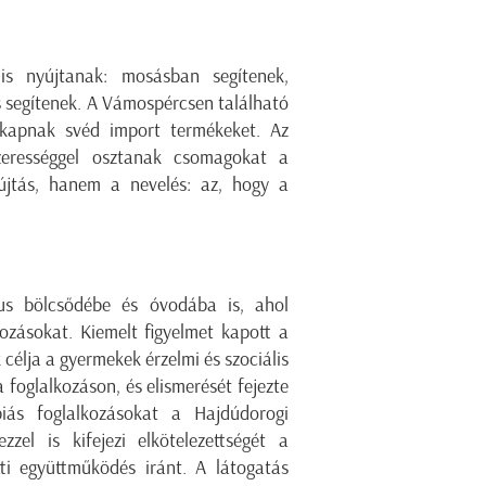
is nyújtanak: mosásban segítenek,
s segítenek. A Vámospércsen található
kapnak svéd import termékeket. Az
zerességgel osztanak csomagokat a
újtás, hanem a nevelés: az, hogy a
tus bölcsődébe és óvodába is, ahol
kozásokat. Kiemelt figyelmet kapott a
célja a gyermekek érzelmi és szociális
 foglalkozáson, és elismerését fejezte
iás foglalkozásokat a Hajdúdorogi
el is kifejezi elkötelezettségét a
tti együttműködés iránt. A látogatás