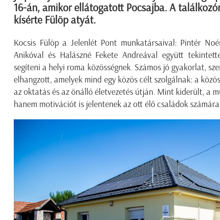
16-án, amikor ellátogatott Pocsajba. A találkozó
kísérte Fülöp atyát.
Kocsis Fülöp a Jelenlét Pont munkatársaival: Pintér Noé
Anikóval és Halászné Fekete Andreával együtt tekintet
segíteni a helyi roma közösségnek. Számos jó gyakorlat, sze
elhangzott, amelyek mind egy közös célt szolgálnak: a közö
az oktatás és az önálló életvezetés útján. Mint kiderült, a
hanem motivációt is jelentenek az ott élő családok számára