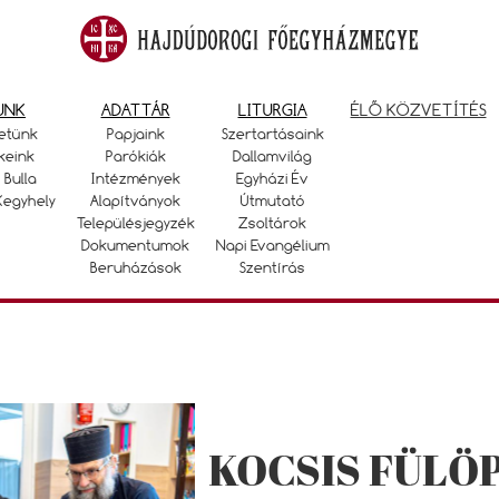
UNK
ADATTÁR
LITURGIA
ÉLŐ KÖZVETÍTÉS
etünk
Papjaink
Szertartásaink
keink
Parókiák
Dallamvilág
 Bulla
Intézmények
Egyházi Év
Kegyhely
Alapítványok
Útmutató
Településjegyzék
Zsoltárok
Dokumentumok
Napi Evangélium
Beruházások
Szentírás
KOCSIS FÜLÖ