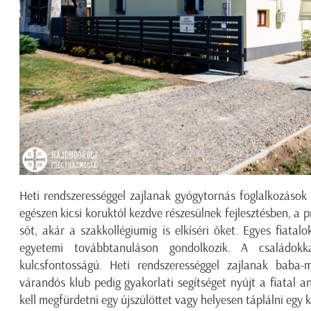
Heti rendszerességgel zajlanak gyógytornás foglalkozáso
egészen kicsi koruktól kezdve részesülnek fejlesztésben, a 
sőt, akár a szakkollégiumig is elkíséri őket. Egyes fiata
egyetemi továbbtanuláson gondolkozik. A családokk
kulcsfontosságú. Heti rendszerességgel zajlanak baba
várandós klub pedig gyakorlati segítséget nyújt a fiatal 
kell megfürdetni egy újszülöttet vagy helyesen táplálni egy 