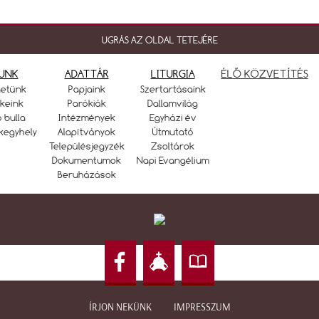
UGRÁS AZ OLDAL TETEJÉRE
UNK
ADATTÁR
LITURGIA
ÉLŐ KÖZVETÍTÉS
netünk
Papjaink
Szertartásaink
keink
Parókiák
Dallamvilág
ó bulla
Intézmények
Egyházi év
kegyhely
Alapítványok
Útmutató
Településjegyzék
Zsoltárok
Dokumentumok
Napi Evangélium
Beruházások
ÍRJON NEKÜNK
IMPRESSZUM