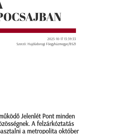
A
POCSAJBAN
2025-10-17 13:39:33
Szerző: Hajdúdorogi Főegyházmegye/BSZI
űködő Jelenlét Pont minden
özösségnek. A felzárkóztatás
pasztalni a metropolita október