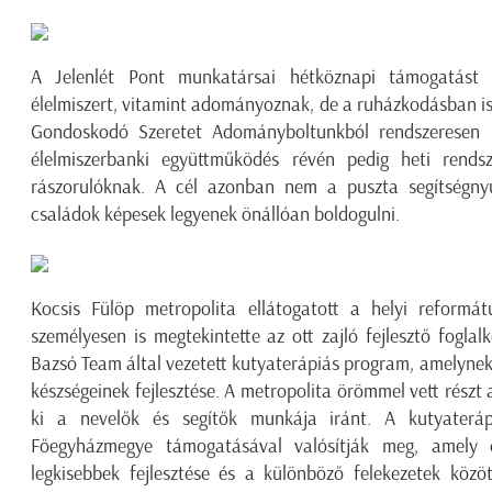
A Jelenlét Pont munkatársai hétköznapi támogatást 
élelmiszert, vitamint adományoznak, de a ruházkodásban i
Gondoskodó Szeretet Adományboltunkból rendszeresen 
élelmiszerbanki együttműködés révén pedig heti rends
rászorulóknak. A cél azonban nem a puszta segítségny
családok képesek legyenek önállóan boldogulni.
Kocsis Fülöp metropolita ellátogatott a helyi reformá
személyesen is megtekintette az ott zajló fejlesztő foglal
Bazsó Team által vezetett kutyaterápiás program, amelynek 
készségeinek fejlesztése. A metropolita örömmel vett részt a
ki a nevelők és segítők munkája iránt. A kutyateráp
Főegyházmegye támogatásával valósítják meg, amely ezz
legkisebbek fejlesztése és a különböző felekezetek közö