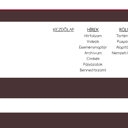
KEZDŐLAP
HÍREK
RÓL
Hírfolyam
Törté
Videók
Püspö
Eseménynaptár
Alapít
Archívum
Nemzeti 
Címkék
Pályázatok
Benned bízom!