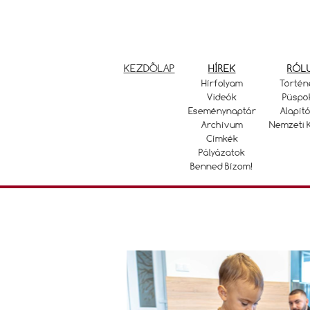
KEZDŐLAP
HÍREK
RÓL
Hírfolyam
Történ
Videók
Püspö
Eseménynaptár
Alapító
Archívum
Nemzeti 
Címkék
Pályázatok
Benned Bízom!