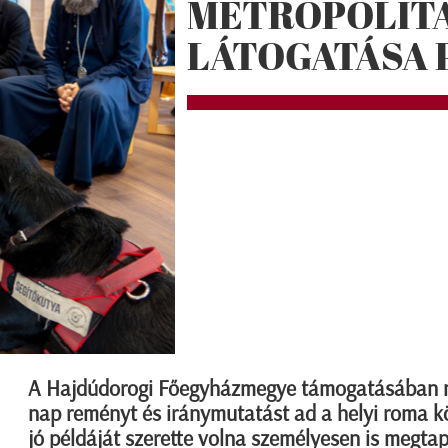
METROPOLIT
LÁTOGATÁSA 
A Hajdúdorogi Főegyházmegye támogatásában m
nap reményt és iránymutatást ad a helyi roma k
jó példáját szerette volna személyesen is megta