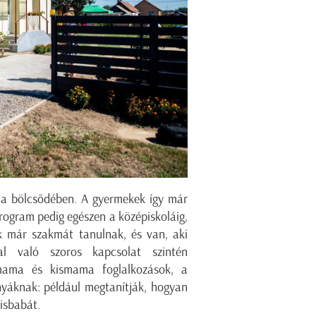
k a bölcsődében. A gyermekek így már
program pedig egészen a középiskoláig,
lok már szakmát tanulnak, és van, aki
al való szoros kapcsolat szintén
-mama és kismama foglalkozások, a
anyáknak: például megtanítják, hogyan
kisbabát.