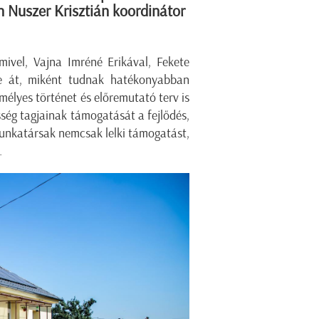
n Nuszer Krisztián koordinátor
mivel, Vajna Imréné Erikával, Fekete
te át, miként tudnak hatékonyabban
mélyes történet és előremutató terv is
sség tagjainak támogatását a fejlődés,
 munkatársak nemcsak lelki támogatást,
.