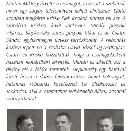
Miután Miklósy átvette a csomagot, távozott a szobából,
mivel egy sürgős telefonhívást kellett elintéznie. Előtte
azonban megkérte Kriskó Elek írnokot, bontsa fel azt. A
szobában Kriskón kívül Jackovics Mihály püspöki
vikárius, Slepkovszky János püspöki titkár és dr. Csatth
Sándor egyházmegyei ügyész tartózkodott. A felbontás
közben lépett be a szobába Dávid József ügyvédbojtár.
Csatth és Kriskó hozzáláttak, hogy a csomagolásként
használt leopárdbőrt lefejtsék. Miután ez sikerült, azt a
dívány elé a földre terítették. Slepkovszky egy baltával
látott hozzá a doboz felbontásához. Amint belevágott,
hatalmas robbanás következett be. Slepkovszky és
Jackovics, akik a csomaghoz legközelebb álltak, azonnal
szörnyethaltak.