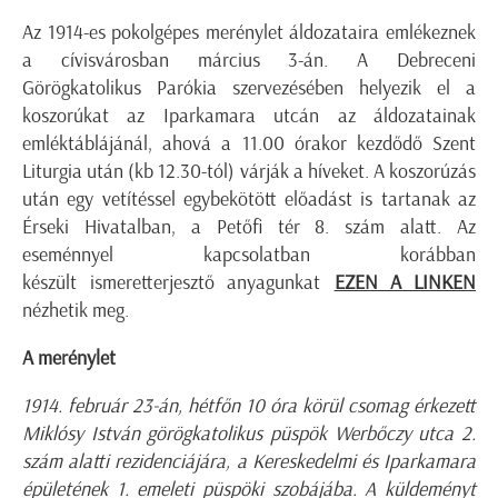
Az 1914-es pokolgépes merénylet áldozataira emlékeznek
a cívisvárosban március 3-án. A Debreceni
Görögkatolikus Parókia szervezésében helyezik el a
koszorúkat az Iparkamara utcán az áldozatainak
emléktáblájánál, ahová a 11.00 órakor kezdődő Szent
Liturgia után (kb 12.30-tól) várják a híveket. A koszorúzás
után egy vetítéssel egybekötött előadást is tartanak az
Érseki Hivatalban, a Petőfi tér 8. szám alatt. Az
eseménnyel kapcsolatban korábban
készült ismeretterjesztő anyagunkat
EZEN A LINKEN
nézhetik meg.
A merénylet
1914. február 23-án, hétfőn 10 óra körül csomag érkezett
Miklósy István görögkatolikus püspök Werbőczy utca 2.
szám alatti rezidenciájára, a Kereskedelmi és Iparkamara
épületének 1. emeleti püspöki szobájába. A küldeményt