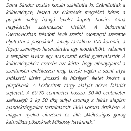
Szina Sándor postás kocsin szállította ki. Számítottak a
küldeményre, hiszen az érkezését megelőző héten a
püspök meleg hangú levelet kapott Kovács Anna
nagykárolyi származású hívétől. A bukovinai
Csernoviczban feladott levél szerint csomagot szeretne
eljuttatni a püspöknek, amely tartalmaz 100 koronát, a
főpap személyes használatára egy leopárdbőrt, valamint
a templom javára egy aranyozott ezüst gyertyatartót. A
küldeményekért cserébe azt kérte, hogy elhunytjairól a
szentmisén emlékezzen meg. Levele végén a szent atya
áldásától kísért „hosszú és hűséges” életet kívánt a
püspöknek. A kézbesített tárgy alakját nézve faládát
sejtetett. A 60-70 centiméter hosszú, 30-40 centiméter
szélességű 2 kg 30 dkg súlyú csomag a leírás alapján
ajándéktárgyakat tartalmazott 1300 korona értékben. A
magyar nyelvű címzésen ez állt: „Méltóságos görög
katholikus püspöknek Miklóssy Istvánnak.”