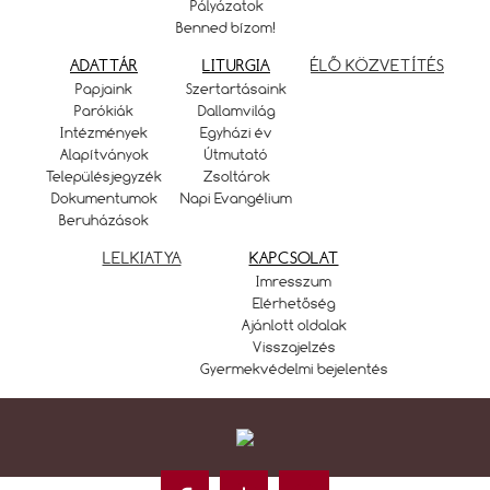
Pályázatok
Benned bízom!
ADATTÁR
LITURGIA
ÉLŐ KÖZVETÍTÉS
Papjaink
Szertartásaink
Parókiák
Dallamvilág
Intézmények
Egyházi év
Alapítványok
Útmutató
Településjegyzék
Zsoltárok
Dokumentumok
Napi Evangélium
Beruházások
LELKIATYA
KAPCSOLAT
Imresszum
Elérhetőség
Ajánlott oldalak
Visszajelzés
Gyermekvédelmi bejelentés