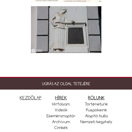
UGRÁS AZ OLDAL TETEJÉRE
KEZDŐLAP
HÍREK
RÓLUNK
Hírfolyam
Történetünk
Videók
Püspökeink
Eseménynaptár
Alapító bulla
Archívum
Nemzeti kegyhely
Címkék