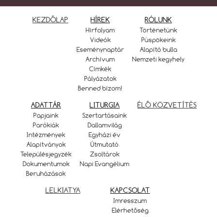
KEZDŐLAP
HÍREK
RÓLUNK
Hírfolyam
Történetünk
Videók
Püspökeink
Eseménynaptár
Alapító bulla
Archívum
Nemzeti kegyhely
Címkék
Pályázatok
Benned bízom!
ADATTÁR
LITURGIA
ÉLŐ KÖZVETÍTÉS
Papjaink
Szertartásaink
Parókiák
Dallamvilág
Intézmények
Egyházi év
Alapítványok
Útmutató
Településjegyzék
Zsoltárok
Dokumentumok
Napi Evangélium
Beruházások
LELKIATYA
KAPCSOLAT
Imresszum
Elérhetőség