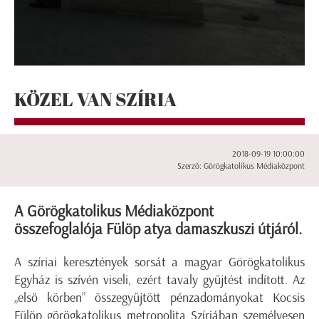
KÖZEL VAN SZÍRIA
2018-09-19 10:00:00
Szerző: Görögkatolikus Médiaközpont
A Görögkatolikus Médiaközpont
összefoglalója Fülöp atya damaszkuszi útjáról.
A szíriai keresztények sorsát a magyar Görögkatolikus
Egyház is szívén viseli, ezért tavaly gyűjtést indított. Az
„első körben” összegyűjtött pénzadományokat Kocsis
Fülöp görögkatolikus metropolita Szíriában személyesen