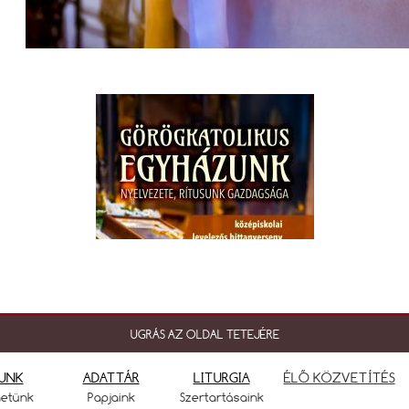
UGRÁS AZ OLDAL TETEJÉRE
UNK
ADATTÁR
LITURGIA
ÉLŐ KÖZVETÍTÉS
netünk
Papjaink
Szertartásaink