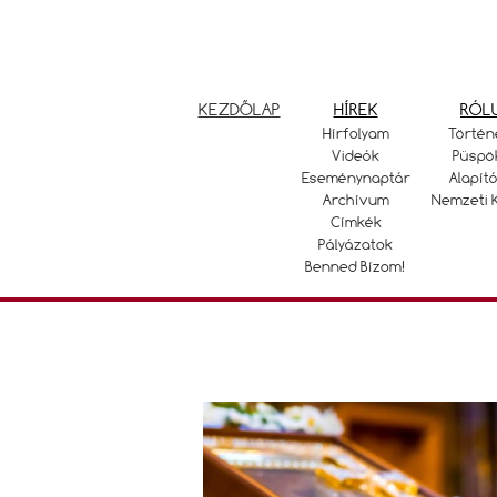
KEZDŐLAP
HÍREK
RÓL
Hírfolyam
Történ
Videók
Püspö
Eseménynaptár
Alapító
Archívum
Nemzeti 
Címkék
Pályázatok
Benned Bízom!