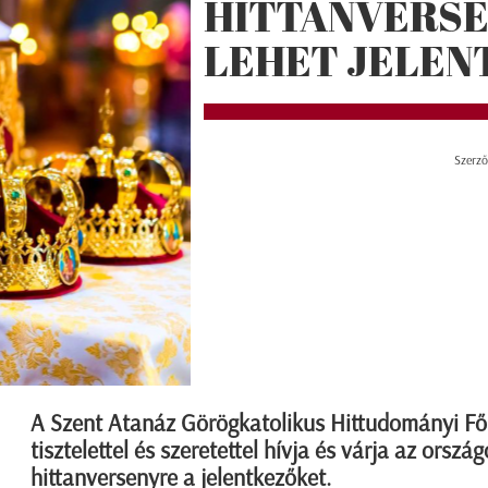
HITTANVERSE
LEHET JELEN
Szerző
A Szent Atanáz Görögkatolikus Hittudományi Fői
tisztelettel és szeretettel hívja és várja az orszá
hittanversenyre a jelentkezőket.