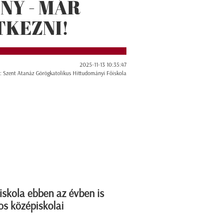
NY - MÁR
TKEZNI!
2025-11-13 10:35:47
: Szent Atanáz Görögkatolikus Hittudományi Főiskola
skola ebben az évben is
gos középiskolai