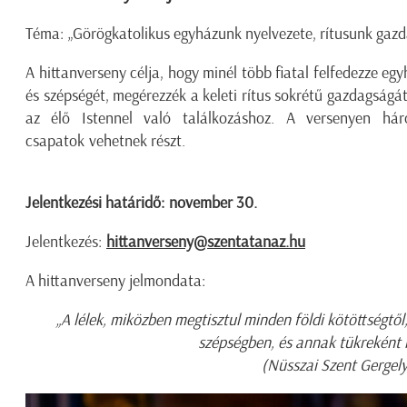
Téma:
„Görögkatolikus
e
gyházunk nyelvezete, rítusunk gaz
A hittanverseny célja, hogy minél több fiatal felfedezze
e
gy
és szépségét, megérezzék a keleti rítus sokrétű gazdagságát
az élő Istennel való találkozáshoz.
A versenyen háro
csapatok vehetnek részt.
Jelentkezési határidő:
november 30.
Jelentkezés:
hittanverseny@szentatanaz.hu
A hittanverseny jelmondata:
„A lélek, miközben megtisztul minden földi kötöttségtől,
szépségben, és annak tükreként r
(
Nüsszai
Szent Gergely