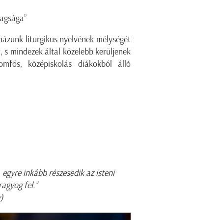
dagsága”
házunk liturgikus nyelvének mélységét
, s mindezek által közelebb kerüljenek
mfős, középiskolás diákokból álló
 egyre inkább részesedik az isteni
agyog fel.”
)