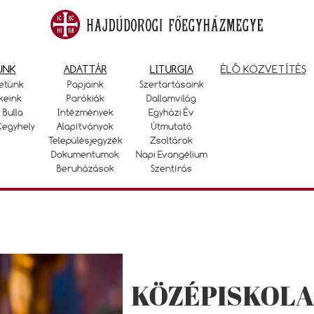
UNK
ADATTÁR
LITURGIA
ÉLŐ KÖZVETÍTÉS
etünk
Papjaink
Szertartásaink
keink
Parókiák
Dallamvilág
 Bulla
Intézmények
Egyházi Év
Kegyhely
Alapítványok
Útmutató
Településjegyzék
Zsoltárok
Dokumentumok
Napi Evangélium
Beruházások
Szentírás
KÖZÉPISKOLA