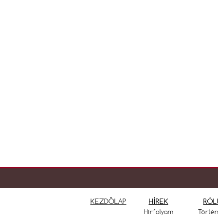
KEZDŐLAP
HÍREK
RÓL
Hírfolyam
Törté