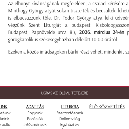
Az elhunyt kívánságának megfelelően, a család kérésére a
Minthogy György atyát sokan tisztelték és becsülték, lehet
is elbúcsúzzunk tőle. Dr. Fodor György atya lelki üdvéé
végzünk Szent Liturgiát a budapesti Kisboldogasszo
Budapest, Papnövelde utca 8.),
2026. március 24-én
p
görögkatolikus székesegyházban délelőtt 10.00 órától.
Ezeken a közös imádságokon bárki részt vehet, mindenkit sz
UGRÁS AZ OLDAL TETEJÉRE
UNK
ADATTÁR
LITURGIA
ÉLŐ KÖZVETÍTÉS
netünk
Papjaink
Szertartásaink
keink
Parókiák
Dallamvilág
ó bulla
Intézmények
Egyházi év