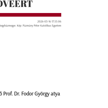
ÜDVÉÉRT
2026-03-16 17:55:06
őegyházmegye. Kép: Pázmány Péter Katolikus Egyetem
ő Prof. Dr. Fodor György atya