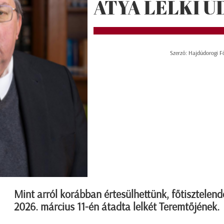
ATYA LELKI 
Szerző: Hajdúdorogi F
Mint arról korábban értesülhettünk, főtisztelend
2026. március 11-én átadta lelkét Teremtőjének.