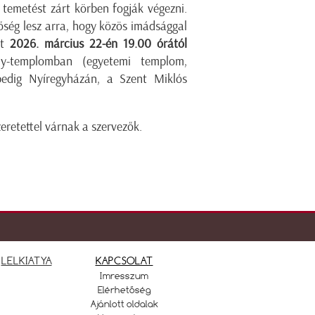
 temetést zárt körben fogják végezni.
őség lesz arra, hogy közös imádsággal
rt
2026. március 22-én 19.00 órától
ny-templomban (egyetemi templom,
edig Nyíregyházán, a Szent Miklós
eretettel várnak a szervezők.
LELKIATYA
KAPCSOLAT
Imresszum
Elérhetőség
Ajánlott oldalak