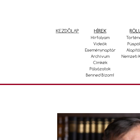
KEZDŐLAP
HÍREK
RÓL
Hírfolyam
Történ
Videók
Püspö
Eseménynaptár
Alapító
Archívum
Nemzeti 
Címkék
Pályázatok
Benned Bízom!