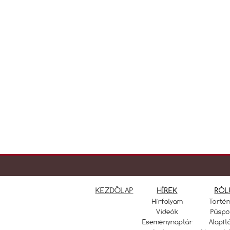
KEZDŐLAP
HÍREK
RÓL
Hírfolyam
Törté
Videók
Püspö
Eseménynaptár
Alapít