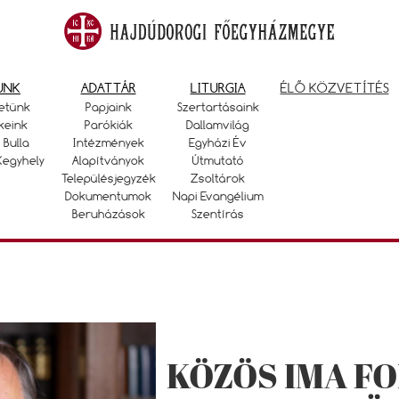
UNK
ADATTÁR
LITURGIA
ÉLŐ KÖZVETÍTÉS
etünk
Papjaink
Szertartásaink
keink
Parókiák
Dallamvilág
 Bulla
Intézmények
Egyházi Év
Kegyhely
Alapítványok
Útmutató
Településjegyzék
Zsoltárok
Dokumentumok
Napi Evangélium
Beruházások
Szentírás
KÖZÖS IMA F