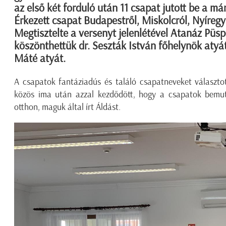
az első két forduló után 11 csapat jutott be a m
Érkezett csapat Budapestről, Miskolcról, Nyíreg
Megtisztelte a versenyt jelenlétével Atanáz Püsp
köszönthettük dr. Seszták István főhelynök atyá
Máté atyát.
A csapatok fantáziadús és találó csapatneveket választ
közös ima után azzal kezdődött, hogy a csapatok bemut
otthon, maguk által írt Áldást.