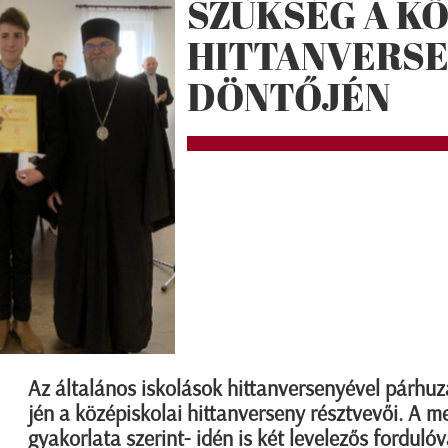
SZÜKSÉG A K
HITTANVERS
DÖNTŐJÉN
Az általános iskolások hittanversenyével párhuz
jén a középiskolai hittanverseny résztvevői. A m
gyakorlata szerint- idén is két levelezős forduló