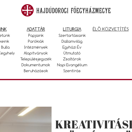
UNK
ADATTÁR
LITURGIA
ÉLŐ KÖZVETÍTÉS
etünk
Papjaink
Szertartásaink
keink
Parókiák
Dallamvilág
 Bulla
Intézmények
Egyházi Év
Kegyhely
Alapítványok
Útmutató
Településjegyzék
Zsoltárok
Dokumentumok
Napi Evangélium
Beruházások
Szentírás
KREATIVITÁS