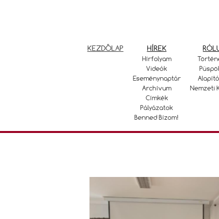
KEZDŐLAP
HÍREK
RÓL
Hírfolyam
Történ
Videók
Püspö
Eseménynaptár
Alapító
Archívum
Nemzeti 
Címkék
Pályázatok
Benned Bízom!