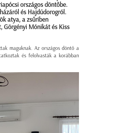
áriapócsi országos döntőbe.
yházáról és Hajdúdorogról.
ök atya, a zsűriben
t, Görgényi Mónikát és Kiss
ottak maguknak. Az országos döntő a
atkoztak és felolvasták a korábban