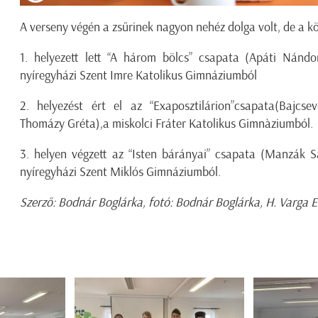
A verseny végén a zsűrinek nagyon nehéz dolga volt, de a 
1. helyezett lett “A három bölcs” csapata (Apáti Nánd
nyíregyházi Szent Imre Katolikus Gimnáziumból
2. helyezést ért el az “Exaposztilárion”csapata(Bajc
Thomázy Gréta),a miskolci Fráter Katolikus Gimnàziumból.
3. helyen végzett az “Isten bárányai” csapata (Manzák Sá
nyíregyházi Szent Miklós Gimnáziumból.
Szerző: Bodnár Boglárka, fotó: Bodnár Boglárka, H. Varga 