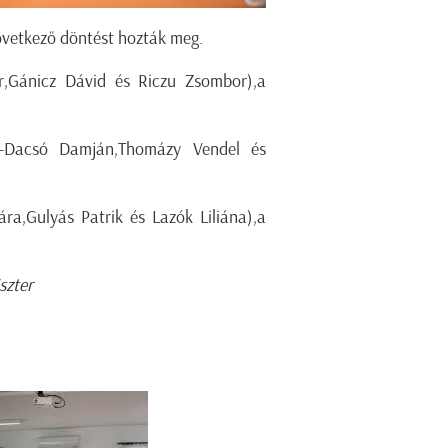
következő döntést hozták meg.
or,Gánicz Dávid és Riczu Zsombor),a
sev-Dacsó Damján,Thomázy Vendel és
ra,Gulyás Patrik és Lazók Liliána),a
Eszter