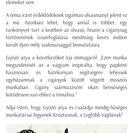
elemeket sem.
A téma iránt érdeklődőknek izgalmas olvasmányt jelent ez
a mű. Azonban lehet, hogy annál is többet, egy
tankönyvet tart a kezében az olvasó, hiszen a cigányság
történetének összefoglalása mindmáig kevés műben
került ilyen mély szakmaisággal bemutatásra.
Győző atya a következőket írja önmagáról: „Ezen munka
megszületését az a vágyam inspirálta, hogy papként
hasznosan, és hatékonyan segítségére lehessek
egyházamnak a cigányok között végzett missziós
munkában. Cigány származásom okán bensőséges
kötődésem van ehhez a témához.”
Adja Isten, hogy Győző atya és családja mindig hűséges
munkatársai legyenek Krisztusnak, a Legfőbb Vajdának!