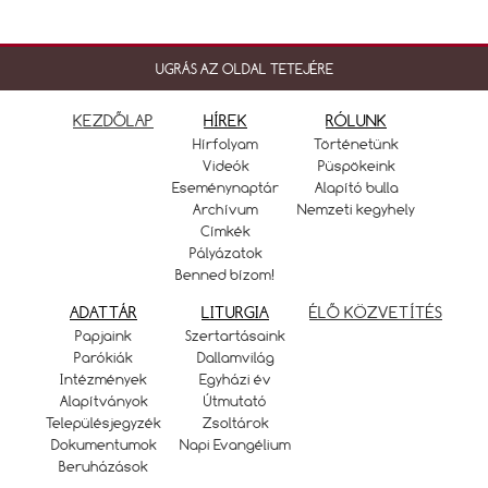
UGRÁS AZ OLDAL TETEJÉRE
KEZDŐLAP
HÍREK
RÓLUNK
Hírfolyam
Történetünk
Videók
Püspökeink
Eseménynaptár
Alapító bulla
Archívum
Nemzeti kegyhely
Címkék
Pályázatok
Benned bízom!
ADATTÁR
LITURGIA
ÉLŐ KÖZVETÍTÉS
Papjaink
Szertartásaink
Parókiák
Dallamvilág
Intézmények
Egyházi év
Alapítványok
Útmutató
Településjegyzék
Zsoltárok
Dokumentumok
Napi Evangélium
Beruházások