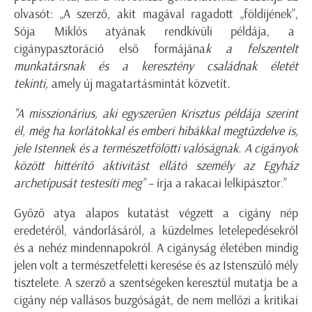
olvasót: „A szerző, akit magával ragadott „földijének”,
Sója Miklós atyának rendkívüli példája, a
cigánypasztoráció első formájána
k a felszentelt
munkatársnak és a keresztény családnak életét
tekinti,
amely új magatartásmintát közvetít
.
"A misszionárius, aki egyszerűen Krisztus példája szerint
él, még ha korlátokkal és emberi hibákkal megtűzdelve is,
jele Istennek és a természetfölötti valóságnak. A cigányok
között hittérítő aktivitást ellátó személy az Egyház
archetípusát testesíti meg”
– írja a rakacai lelkipásztor.”
Győző atya alapos kutatást végzett a cigány nép
eredetéről, vándorlásáról, a küzdelmes letelepedésekről
és a nehéz mindennapokról. A cigányság életében mindig
jelen volt a természetfeletti keresése és az Istenszülő mély
tisztelete. A szerző a szentségeken keresztül mutatja be a
cigány nép vallásos buzgóságát, de nem mellőzi a kritikai