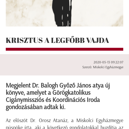
KRISZTUS A LEGFŐBB VAJDA
2020-05-13 09:22:07
Szerző: Miskolci Egyházmegye
Megjelent Dr. Balogh Győző János atya új
könyve, amelyet a Görögkatolikus
Cigánymissziós és Koordinációs Iroda
gondozásában adtak ki.
Az előszót Dr. Orosz Atanáz, a Miskolci Egyházmegye
püspöke írta, aki a következő gondolatokkal buzdítja az