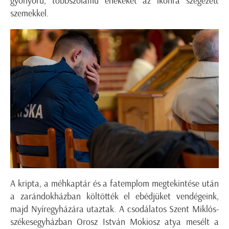
gyönyörű, többszólamú énekeket az ikonra szegezett
szemekkel.
A kripta, a méhkaptár és a fatemplom megtekintése után
a zarándokházban költötték el ebédjüket vendégeink,
majd Nyíregyházára utaztak. A csodálatos Szent Miklós-
székesegyházban Orosz István Mokiosz atya mesélt a