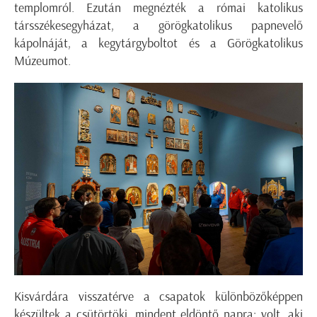
templomról. Ezután megnézték a római katolikus
társszékesegyházat, a görögkatolikus papnevelő
kápolnáját, a kegytárgyboltot és a Görögkatolikus
Múzeumot.
Kisvárdára visszatérve a csapatok különbözőképpen
készültek a csütörtöki, mindent eldöntő napra: volt, aki