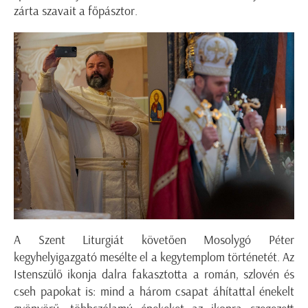
zárta szavait a főpásztor.
A Szent Liturgiát követően Mosolygó Péter
kegyhelyigazgató mesélte el a kegytemplom történetét. Az
Istenszülő ikonja dalra fakasztotta a román, szlovén és
cseh papokat is: mind a három csapat áhítattal énekelt