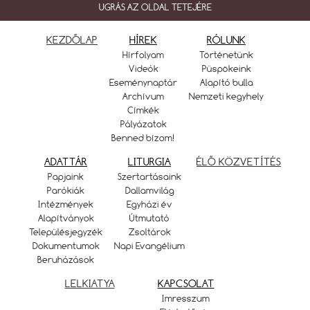
UGRÁS AZ OLDAL TETEJÉRE
KEZDŐLAP
HÍREK
RÓLUNK
Hírfolyam
Történetünk
Videók
Püspökeink
Eseménynaptár
Alapító bulla
Archívum
Nemzeti kegyhely
Címkék
Pályázatok
Benned bízom!
ADATTÁR
LITURGIA
ÉLŐ KÖZVETÍTÉS
Papjaink
Szertartásaink
Parókiák
Dallamvilág
Intézmények
Egyházi év
Alapítványok
Útmutató
Településjegyzék
Zsoltárok
Dokumentumok
Napi Evangélium
Beruházások
LELKIATYA
KAPCSOLAT
Imresszum