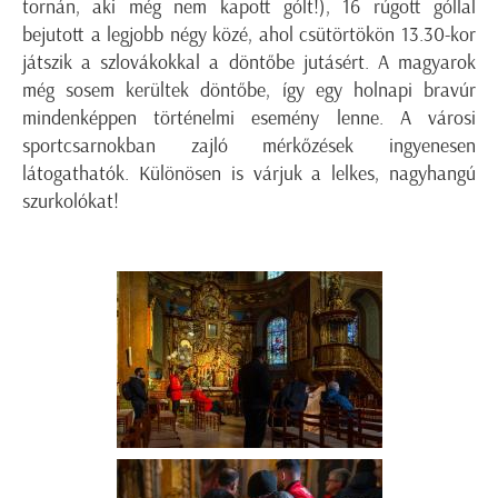
tornán, aki még nem kapott gólt!), 16 rúgott góllal
bejutott a legjobb négy közé, ahol csütörtökön 13.30-kor
játszik a szlovákokkal a döntőbe jutásért. A magyarok
még sosem kerültek döntőbe, így egy holnapi bravúr
mindenképpen történelmi esemény lenne. A városi
sportcsarnokban zajló mérkőzések ingyenesen
látogathatók. Különösen is várjuk a lelkes, nagyhangú
szurkolókat!