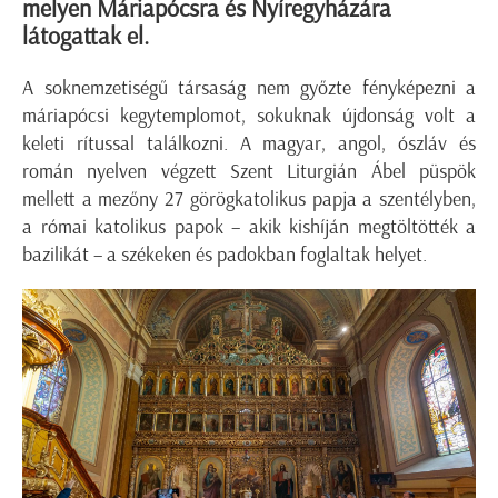
melyen Máriapócsra és Nyíregyházára
látogattak el.
A soknemzetiségű társaság nem győzte fényképezni a
máriapócsi kegytemplomot, sokuknak újdonság volt a
keleti rítussal találkozni. A magyar, angol, ószláv és
román nyelven végzett Szent Liturgián Ábel püspök
mellett a mezőny 27 görögkatolikus papja a szentélyben,
a római katolikus papok – akik kishíján megtöltötték a
bazilikát – a székeken és padokban foglaltak helyet.