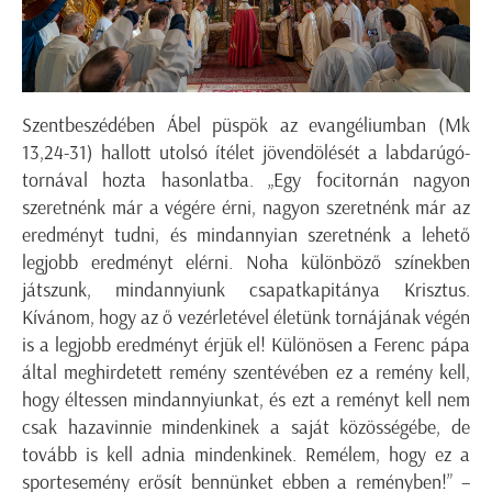
Szentbeszédében Ábel püspök az evangéliumban (Mk
13,24-31) hallott utolsó ítélet jövendölését a labdarúgó-
tornával hozta hasonlatba. „Egy focitornán nagyon
szeretnénk már a végére érni, nagyon szeretnénk már az
eredményt tudni, és mindannyian szeretnénk a lehető
legjobb eredményt elérni. Noha különböző színekben
játszunk, mindannyiunk csapatkapitánya Krisztus.
Kívánom, hogy az ő vezérletével életünk tornájának végén
is a legjobb eredményt érjük el! Különösen a Ferenc pápa
által meghirdetett remény szentévében ez a remény kell,
hogy éltessen mindannyiunkat, és ezt a reményt kell nem
csak hazavinnie mindenkinek a saját közösségébe, de
tovább is kell adnia mindenkinek. Remélem, hogy ez a
sportesemény erősít bennünket ebben a reményben!” –