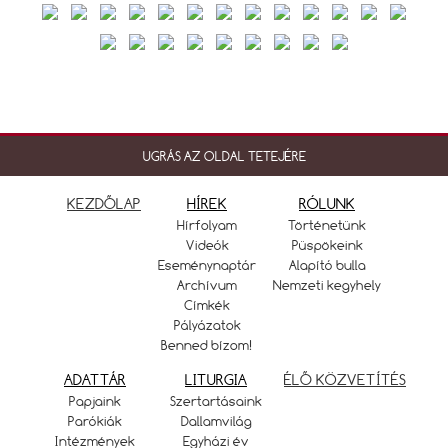
UGRÁS AZ OLDAL TETEJÉRE
KEZDŐLAP
HÍREK
RÓLUNK
Hírfolyam
Történetünk
Videók
Püspökeink
Eseménynaptár
Alapító bulla
Archívum
Nemzeti kegyhely
Címkék
Pályázatok
Benned bízom!
ADATTÁR
LITURGIA
ÉLŐ KÖZVETÍTÉS
Papjaink
Szertartásaink
Parókiák
Dallamvilág
Intézmények
Egyházi év