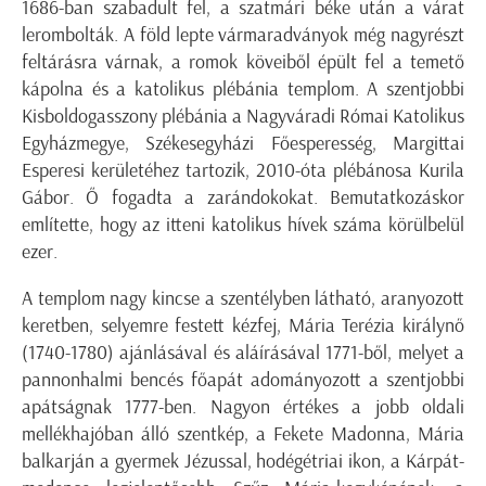
1686-ban szabadult fel, a szatmári béke után a várat
lerombolták. A föld lepte vármaradványok még nagyrészt
feltárásra várnak, a romok köveiből épült fel a temető
kápolna és a katolikus plébánia templom. A szentjobbi
Kisboldogasszony plébánia a Nagyváradi Római Katolikus
Egyházmegye, Székesegyházi Főesperesség, Margittai
Esperesi kerületéhez tartozik, 2010-óta plébánosa Kurila
Gábor. Ő fogadta a zarándokokat. Bemutatkozáskor
említette, hogy az itteni katolikus hívek száma körülbelül
ezer.
A templom nagy kincse a szentélyben látható, aranyozott
keretben, selyemre festett kézfej, Mária Terézia királynő
(1740-1780) ajánlásával és aláírásával 1771-ből, melyet a
pannonhalmi bencés főapát adományozott a szentjobbi
apátságnak 1777-ben. Nagyon értékes a jobb oldali
mellékhajóban álló szentkép, a Fekete Madonna, Mária
balkarján a gyermek Jézussal, hodégétriai ikon, a Kárpát-