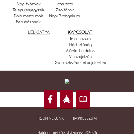
Alapítványok
Útmutató
Településjegyzék
Zsoltárok
Dokumentumok
Napi Evangélium
Beruházások
LELKIATYA
KAPCSOLAT
Imresszum
Elérhetőség
Ajánlott oldalak
Visszajelzés
Gyermekvédelmi bejelentés
ÍRJON NEKÜNK
IMPRESSZUM
Hajdúdorogi Főegyházmegye ©2026