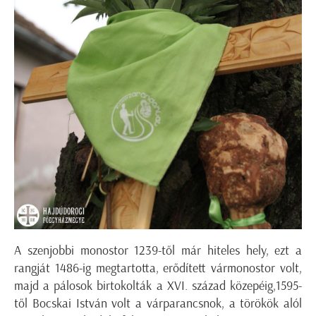
A szenjobbi monostor 1239-től már hiteles hely, ezt a
rangját 1486-ig megtartotta, erődített vármonostor volt,
majd a pálosok birtokolták a XVI. század közepéig,1595-
től Bocskai István volt a várparancsnok, a törökök alól