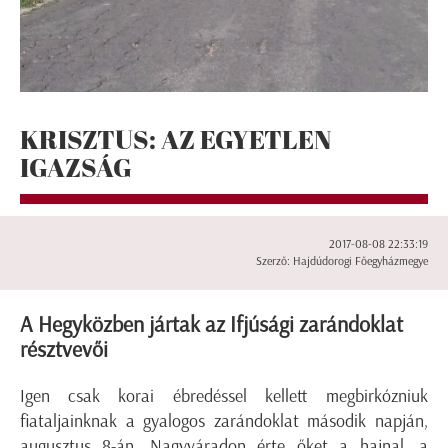
KRISZTUS: AZ EGYETLEN
IGAZSÁG
2017-08-08 22:33:19
Szerző: Hajdúdorogi Főegyházmegye
A Hegyközben jártak az Ifjúsági zarándoklat
résztvevői
Igen csak korai ébredéssel kellett megbirkózniuk
fiataljainknak a gyalogos zarándoklat második napján,
augusztus 8-án. Nagyváradon érte őket a hajnal, a