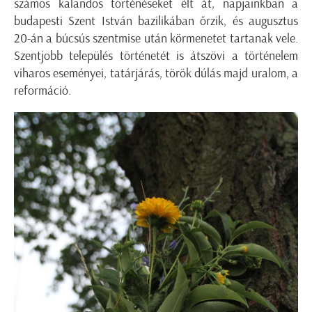
számos kalandos történéseket élt át, napjainkban a
budapesti Szent István bazilikában őrzik, és augusztus
20-án a búcsús szentmise után körmenetet tartanak vele.
Szentjobb település történetét is átszövi a történelem
viharos eseményei, tatárjárás, török dúlás majd uralom, a
reformáció.