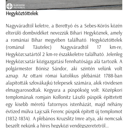
Hegyköztóttelek
Nagyváradtól keletre, a Berettyó és a Sebes-Körös közén
elterülő dombvidéket nevezzük Bihari Hegyköznek, amely
a romániai Bihar megyében található. Hegyköztóttelek
(románul Tăutelec) Nagyváradtól 17 km-re,
Hegyközcsatártól 2 km-re északkeletre található. Jelenleg
Hegyközcsatár közigazgatási fennhatósága alá tartozik. A
polgármester Bónisz Sándor, aki szintén velünk volt
aznap. Az ottani római katolikus plébániát 1788-ban
alapították szlovákajkú telepesek számára, akik rövidesen
elmagyarosodtak. Kegyura a püspökség volt. Középkori
templomának romjain Kollonitz László püspök építtetett
egy kisebb méretű fatornyos istenházát, majd néhány
évtized múlva Lajcsák Ferenc püspök épített új templomot
(1832-1834). A plébános Kruzslitz Imre atya, aki nemcsak
beszélt nekünk a híres hegyközi vendégszeretetről…