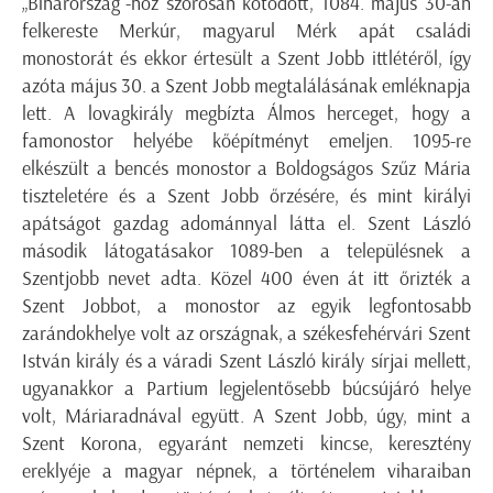
„Biharország”-hoz szorosan kötődött, 1084. május 30-án
felkereste Merkúr, magyarul Mérk apát családi
monostorát és ekkor értesült a Szent Jobb ittlétéről, így
azóta május 30. a Szent Jobb megtalálásának emléknapja
lett. A lovagkirály megbízta Álmos herceget, hogy a
famonostor helyébe kőépítményt emeljen. 1095-re
elkészült a bencés monostor a Boldogságos Szűz Mária
tiszteletére és a Szent Jobb őrzésére, és mint királyi
apátságot gazdag adománnyal látta el. Szent László
második látogatásakor 1089-ben a településnek a
Szentjobb nevet adta. Közel 400 éven át itt őrizték a
Szent Jobbot, a monostor az egyik legfontosabb
zarándokhelye volt az országnak, a székesfehérvári Szent
István király és a váradi Szent László király sírjai mellett,
ugyanakkor a Partium legjelentősebb búcsújáró helye
volt, Máriaradnával együtt. A Szent Jobb, úgy, mint a
Szent Korona, egyaránt nemzeti kincse, keresztény
ereklyéje a magyar népnek, a történelem viharaiban