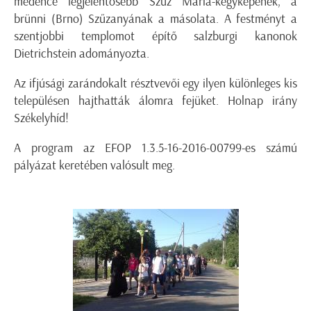
medence legjelentősebb Szűz Mária-kegyképének, a
brünni (Brno) Szűzanyának a másolata. A festményt a
szentjobbi templomot építő salzburgi kanonok
Dietrichstein adományozta.
Az ifjúsági zarándokalt résztvevői egy ilyen különleges kis
településen hajthatták álomra fejüket. Holnap irány
Székelyhíd!
A program az EFOP 1.3.5-16-2016-00799-es számú
pályázat keretében valósult meg.