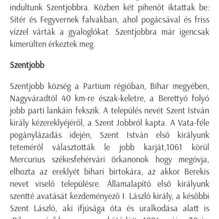
indultunk Szentjobbra. Közben két pihenőt iktattak be:
Sítér és Fegyvernek falvakban, ahol pogácsával és friss
vízzel várták a gyaloglókat. Szentjobbra már igencsak
kimerülten érkeztek meg.
Szentjobb
Szentjobb község a Partium régióban, Bihar megyében,
Nagyváradtól 40 km-re észak-keletre, a Berettyó folyó
jobb parti lankáin fekszik. A település nevét Szent István
király kézereklyéjéről, a Szent Jobbról kapta. A Vata-féle
pogánylázadás idején, Szent István első királyunk
teteméről választották le jobb karját,1061 körül
Mercurius székesfehérvári őrkanonok hogy megóvja,
elhozta az ereklyét bihari birtokára, az akkor Berekis
nevet viselő településre. Államalapító első királyunk
szentté avatását kezdeményező I. László király, a későbbi
Szent László, aki ifjúsága óta és uralkodása alatt is