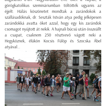
görögkatolikus szemináriumban töltötték ugyanis az
éjjelt. Hálás köszönetet mondtak a zarándokok a
szállásadóknak, dr. Seszták István atya pedig jelképesen
zarándokká avatta őket azzal, hogy egy kis zarándok
csomagot nyújtott át nekik. A hajnali búcsú után összeállt
a csapat, csaknem 250 résztvevő vágott neki a
Hegyköznek, élükön Kocsis Fülöp és Szocska Ábel
atyával...