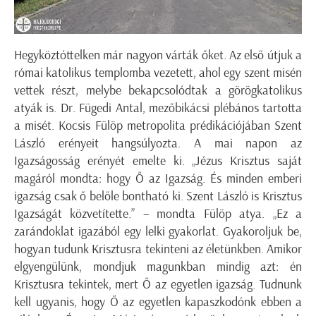
Hegyköztóttelken már nagyon várták őket. Az első útjuk a
római katolikus templomba vezetett, ahol egy szent misén
vettek részt, melybe bekapcsolódtak a görögkatolikus
atyák is. Dr. Fügedi Antal, mezőbikácsi plébános tartotta
a misét. Kocsis Fülöp metropolita prédikációjában Szent
László erényeit hangsúlyozta. A mai napon az
Igazságosság erényét emelte ki. „Jézus Krisztus saját
magáról mondta: hogy Ő az Igazság. És minden emberi
igazság csak ő belőle bontható ki. Szent László is Krisztus
Igazságát közvetítette.” – mondta Fülöp atya. „Ez a
zarándoklat igazából egy lelki gyakorlat. Gyakoroljuk be,
hogyan tudunk Krisztusra tekinteni az életünkben. Amikor
elgyengülünk, mondjuk magunkban mindig azt: én
Krisztusra tekintek, mert Ő az egyetlen igazság. Tudnunk
kell ugyanis, hogy Ő az egyetlen kapaszkodónk ebben a