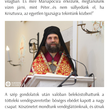
világban. És mire Máriapócsra érkezünk, megtanulunk
vízen járni, mint Péter…és nem süllyedünk el, ha
Krisztusra, az egyetlen Igazságra tekintünk közben!”
A szép gondolatok után valóban belekóstolhattunk a
tótteleki vendégszeretetbe: bőséges ebédet kapott a nagy
csapat. Köszönetet mondtunk vendéglátóinknak, és útnak