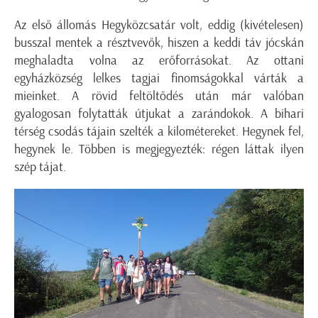
Az első állomás Hegyközcsatár volt, eddig (kivételesen)
busszal mentek a résztvevők, hiszen a keddi táv jócskán
meghaladta volna az erőforrásokat. Az ottani
egyházközség lelkes tagjai finomságokkal várták a
mieinket. A rövid feltöltődés után már valóban
gyalogosan folytatták útjukat a zarándokok. A bihari
térség csodás tájain szelték a kilométereket. Hegynek fel,
hegynek le. Többen is megjegyezték: régen láttak ilyen
szép tájat.