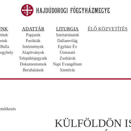
UNK
ADATTÁR
LITURGIA
ÉLŐ KÖZVETÍTÉS
etünk
Papjaink
Szertartásaink
eink
Parókiák
Dallamvilág
 Bulla
Intézmények
Egyházi Év
egyhely
Alapítványok
Útmutató
Településjegyzék
Zsoltárok
Dokumentumok
Napi Evangélium
Beruházások
Szentírás
KÜLFÖLDÖN I