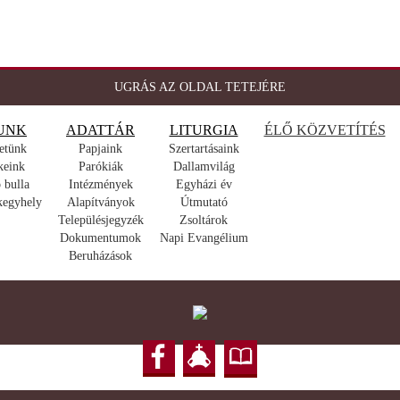
UGRÁS AZ OLDAL TETEJÉRE
UNK
ADATTÁR
LITURGIA
ÉLŐ KÖZVETÍTÉS
etünk
Papjaink
Szertartásaink
keink
Parókiák
Dallamvilág
 bulla
Intézmények
Egyházi év
kegyhely
Alapítványok
Útmutató
Településjegyzék
Zsoltárok
Dokumentumok
Napi Evangélium
Beruházások