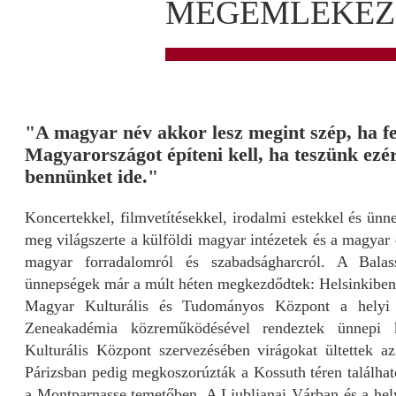
MEGEMLÉKEZ
"A magyar név akkor lesz megint szép, ha fe
Magyarországot építeni kell, ha teszünk ezért,
bennünket ide."
Koncertekkel, filmvetítésekkel, irodalmi estekkel és ün
meg világszerte a külföldi magyar intézetek és a magyar 
magyar forradalomról és szabadságharcról. A Balas
ünnepségek már a múlt héten megkezdődtek: Helsinkiben p
Magyar Kulturális és Tudományos Központ a helyi
Zeneakadémia közreműködésével rendeztek ünnepi 
Kulturális Központ szervezésében virágokat ültettek az
Párizsban pedig megkoszorúzták a Kossuth téren található
a Montparnasse temetőben. A Ljubljanai Várban és a helyi