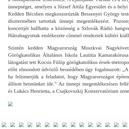
ünnepséget, amelyen a József Attila Egyesület és a helyi
Kedden Bécsben megkoszorúzták Bessenyei György testőr
dísztermében tartottak ünnepi megemlékezést. Pozs
koncertjét hallhatta a közönség a Szlovák Rádió hangv
Hátrahagyottak emlékezete címmel rendeztek kültéri kiállí
Szintén kedden Magyarország Moszkvai Nagyköve
Görögkatolikus Általános Iskola Lautitia Kamarakórusa 
látogatást tett Kocsis Fülöp görögkatolikus érsek-metropo
előtt elmondott üdvözlő beszédében úgy fogalmazott: „A
ha felismerjük a feladatot, hogy Magyarországot építeni
állított bennünket ide.” Az ünnepi megemlékezésen fell
és Lukács Henrietta, a Csajkovszkij Konzervatórium zen