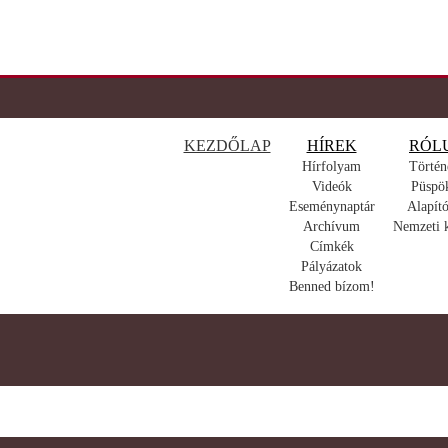
KEZDŐLAP
HÍREK
RÓL
Hírfolyam
Történ
Videók
Püspö
Eseménynaptár
Alapító
Archívum
Nemzeti 
Címkék
Pályázatok
Benned bízom!