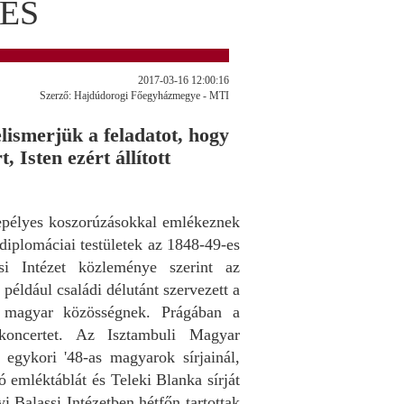
ÉS
2017-03-16 12:00:16
Szerző: Hajdúdorogi Főegyházmegye - MTI
lismerjük a feladatot, hogy
 Isten ezért állított
nepélyes koszorúzásokkal emlékeznek
diplomáciai testületek az 1848-49-es
si Intézet közleménye szerint az
éldául családi délutánt szervezett a
 magyar közösségnek. Prágában a
koncertet. Az Isztambuli Magyar
 egykori '48-as magyarok sírjainál,
 emléktáblát és Teleki Blanka sírját
 Balassi Intézetben hétfőn tartottak