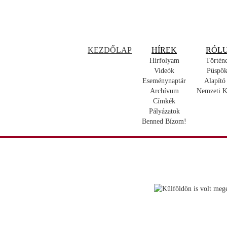
KEZDŐLAP
HÍREK
RÓL
Hírfolyam
Történ
Videók
Püspök
Eseménynaptár
Alapító
Archívum
Nemzeti K
Címkék
Pályázatok
Benned Bízom!