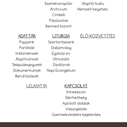
Eseménynaptár
Alapító bulla
Archívum
Nemzeti kegyhely
Címkék
Pályázatok
Benned bízom!
ADATTÁR
LITURGIA
ÉLŐ KÖZVETÍTÉS
Papjaink
Szertartásaink
Parókiák
Dallamvilág
Intézmények
Egyházi év
Alapítványok
Útmutató
Településjegyzék
Zsoltárok
Dokumentumok
Napi Evangélium
Beruházások
LELKIATYA
KAPCSOLAT
Imresszum
Elérhetőség
Ajánlott oldalak
Visszajelzés
Gyermekvédelmi bejelentés