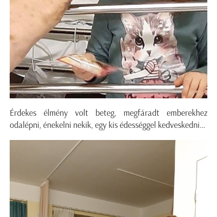
Érdekes élmény volt beteg, megfáradt emberekhez
odalépni, énekelni nekik, egy kis édességgel kedveskedni…