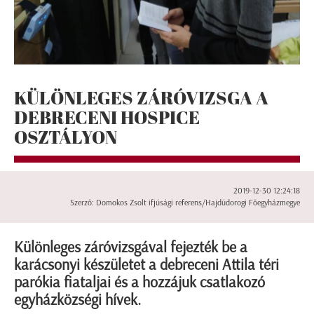
KÜLÖNLEGES ZÁRÓVIZSGA A
DEBRECENI HOSPICE
OSZTÁLYON
2019-12-30 12:24:18
Szerző: Domokos Zsolt ifjúsági referens/Hajdúdorogi Főegyházmegye
Különleges záróvizsgával fejezték be a
karácsonyi készületet a debreceni Attila téri
parókia fiataljai és a hozzájuk csatlakozó
egyházközségi hívek.