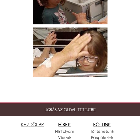
UGRÁS AZ OLDAL TETEJÉRE
KEZDŐLAP
HÍREK
RÓLUNK
Hírfolyam
Történetünk
Videók
Püspökeink