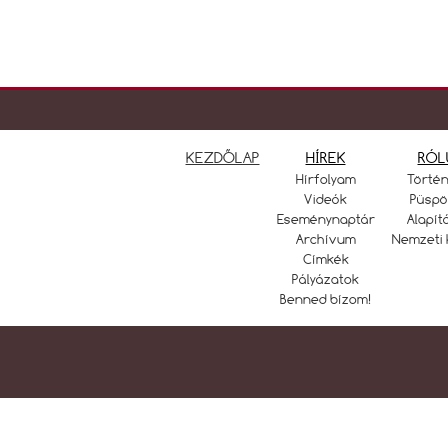
KEZDŐLAP
HÍREK
RÓL
Hírfolyam
Törté
Videók
Püspö
Eseménynaptár
Alapít
Archívum
Nemzeti 
Címkék
Pályázatok
Benned bízom!