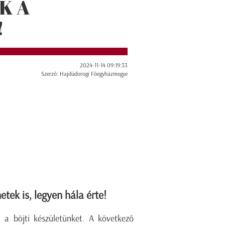
K A
!
2024-11-14 09:19:33
Szerző: Hajdúdorogi Főegyházmegye
tek is, legyen hála érte!
 a böjti készületünket. A következő