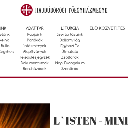
UNK
ADATTÁR
LITURGIA
ÉLŐ KÖZVETÍTÉS
etünk
Papjaink
Szertartásaink
keink
Parókiák
Dallamvilág
 Bulla
Intézmények
Egyházi Év
Kegyhely
Alapítványok
Útmutató
Településjegyzék
Zsoltárok
Dokumentumok
Napi Evangélium
Beruházások
Szentírás
L`ISTEN - MI