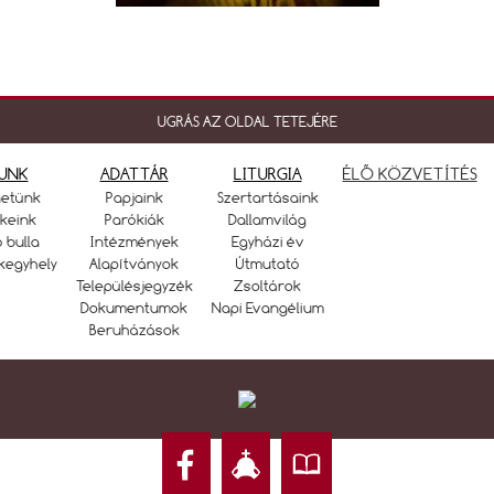
UGRÁS AZ OLDAL TETEJÉRE
UNK
ADATTÁR
LITURGIA
ÉLŐ KÖZVETÍTÉS
netünk
Papjaink
Szertartásaink
keink
Parókiák
Dallamvilág
ó bulla
Intézmények
Egyházi év
kegyhely
Alapítványok
Útmutató
Településjegyzék
Zsoltárok
Dokumentumok
Napi Evangélium
Beruházások