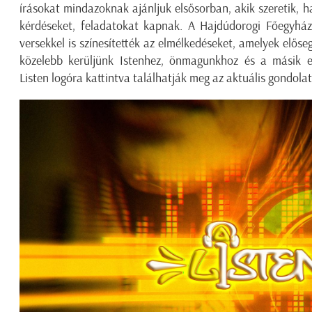
írásokat mindazoknak ajánljuk elsősorban, akik szeretik, 
kérdéseket, feladatokat kapnak. A Hajdúdorogi Főegyház
versekkel is színesítették az elmélkedéseket, amelyek előse
közelebb kerüljünk Istenhez, önmagunkhoz és a másik 
Listen logóra kattintva találhatják meg az aktuális gondola