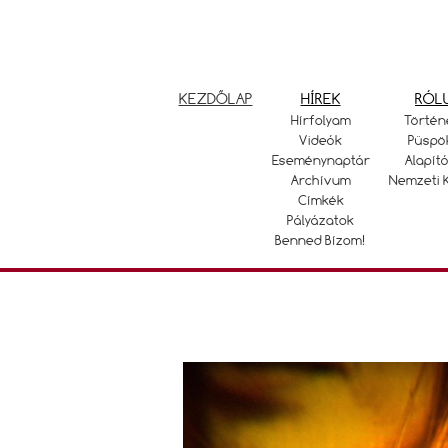
KEZDŐLAP
HÍREK
RÓL
Hírfolyam
Történ
Videók
Püspö
Eseménynaptár
Alapító
Archívum
Nemzeti 
Címkék
Pályázatok
Benned Bízom!