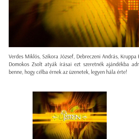
Verdes Miklós, Szikora József, Debreczeni András, Kruppa Kir
Domokos Zsolt atyák írásai ezt szeretnék ajándékba adni
benne, hogy célba érnek az üzenetek, legyen hála érte!