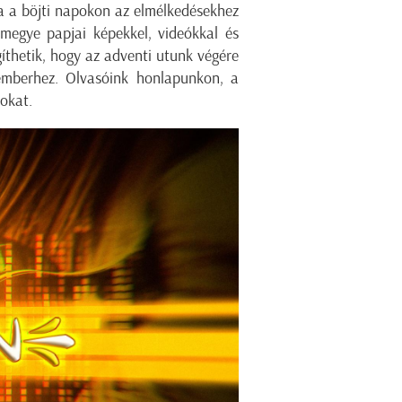
ha a böjti napokon az elmélkedésekhez
megye papjai képekkel, videókkal és
gíthetik, hogy az adventi utunk végére
emberhez. Olvasóink honlapunkon, a
tokat.