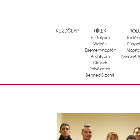
KEZDŐLAP
HÍREK
RÓL
Hírfolyam
Történ
Videók
Püspö
Eseménynaptár
Alapító
Archívum
Nemzeti 
Címkék
Pályázatok
Benned Bízom!