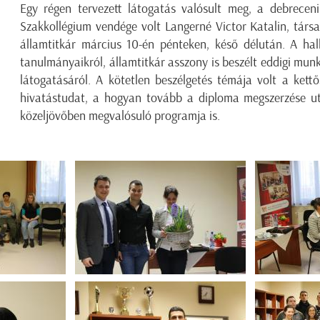
Egy régen tervezett látogatás valósult meg, a debrece
Szakkollégium vendége volt Langerné Victor Katalin, társad
államtitkár március 10-én pénteken, késő délután. A ha
tanulmányaikról, államtitkár asszony is beszélt eddigi munk
látogatásáról. A kötetlen beszélgetés témája volt a kettő
hivatástudat, a hogyan tovább a diploma megszerzése ut
közeljövőben megvalósuló programja is.