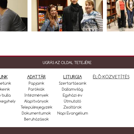
UGRÁS AZ OLDAL TETEJÉRE
UNK
ADATTÁR
LITURGIA
ÉLŐ KÖZVETÍTÉS
netünk
Papjaink
Szertartásaink
keink
Parókiák
Dallamvilág
ó bulla
Intézmények
Egyházi év
kegyhely
Alapítványok
Útmutató
Településjegyzék
Zsoltárok
Dokumentumok
Napi Evangélium
Beruházások