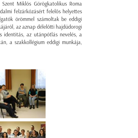
ni Szent Miklós Görögkatolikus Roma
almi felzárkózásért felelős helyettes
llgatók örömmel számoltak be eddigi
ájáról, az aznap délelőtti hajdúdorogi
s identitás, az utánpótlás nevelés, a
án, a szakkollégium eddigi munkája,