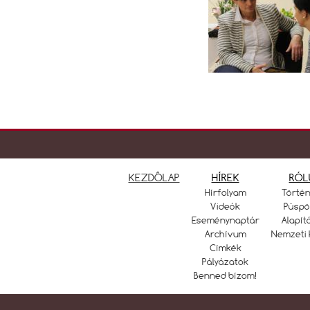
KEZDŐLAP
HÍREK
RÓL
Hírfolyam
Törté
Videók
Püspö
Eseménynaptár
Alapít
Archívum
Nemzeti 
Címkék
Pályázatok
Benned bízom!