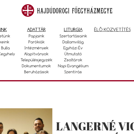
UNK
ADATTÁR
LITURGIA
ÉLŐ KÖZVETÍTÉS
etünk
Papjaink
Szertartásaink
keink
Parókiák
Dallamvilág
 Bulla
Intézmények
Egyházi Év
Kegyhely
Alapítványok
Útmutató
Településjegyzék
Zsoltárok
Dokumentumok
Napi Evangélium
Beruházások
Szentírás
LANGERNÉ VI