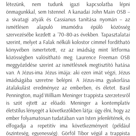
létezünk, nem tudunk igazi kapcsolatba lépni
önmagunkkal, sem Istennel. A kanadai John Main OSB –
a sivatagi atyák és Cassianus tanítása nyomán – az
ismétlésen alapuló imamódra épülő közösség
szervezésébe kezdett a ’70–80-as években. Tapasztalatai
szerint, melyet a Falak nélküli kolostor címmel fordítható
könyvében ismertetett, ez az imádság mint létforma
közösségben valósítható meg. Laurence Freeman OSB
meggyőződése szerint az ismétlésnek megtisztító hatása
van. A Jézus-ima Jézus imája: aki ezen imát végzi, Jézus
imádságába szeretne belépni. A Jézus-ima gyakorlása
átalakulást eredményez az emberben, és életet. Basil
Pennington, majd William Meninger trappista szerzetesről
is szót ejtett az előadó. Meninger a kontemplatív
életstílus lényegét a következőkben látja: úgy élni, hogy az
ember folyamatosan tudatában van Isten jelenlétének, és
elfogadja a repetitív ima következményeit (például
őszinteség, egyenesség). Görföl Tibor végül a trappista