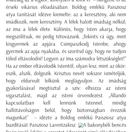
érseki vikárius előadásában. Boldog emlékű Paisziosz
atya tanítását idézve kiemelte: az a keresztény, aki nem
imádkozik, nem keresztény. A lélek halott imádság nélkül;
az ima a lélek élete. Különös, hogy Isten akarja, hogy
megszólítsuk, mi pedig tétovázunk. „Tekints rá úgy, mint
kisgyermek az apjára. Csimpaszkodj Istenbe, ahogy
gyermek az apja nyakába, és szorítsd úgy, hogy ne tudjon
tőled eltávolodni! Legyen az ima számodra létszükséglet!”
Ha az ember eltávolodik Istentől, olyan lesz, mint az ökör:
eszik, alszik, dolgozik. Krisztus nevét sokszor ismételjük,
hogy eldurvult lelkünk meglágyuljon. Az imádság
gyakorlásával megtisztul a szív: elhozza az isteni
vigasztalást, majd az isteni örvendezést. „Állandó
kapcsolatban kell lennünk Istennel, mindig
hallótávolságon belül, hogy biztonságban érezzük
magunkat” – idézte a Boldog emlékű Paisziosz atya
buzdítását Paisziosz Larentzakisz.
A bakonybéli bencés