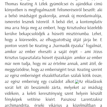
Thomas Keating A Lélek gyümölcsei és ajándékai című
könyvében is megfogalmazott felismeréseiről beszélt: aki
a belső imádságot gyakorolja, annak új mondanivalója,
ismeretei lesznek Istenről. A belső élet, a kontemplatív
ima arra hívja meg az embert, hogy Krisztushoz közelebb
kerülve bekapcsolódjék a húsvéti misztériumba. Lehet,
hogy a kiüresedés, az elhagyatottság útját járja be. E
ponton vezeti be Keating a „harmadik éjszaka” fogalmát,
amikor az ember elveszíti a saját énjét – ami Jézus
Krisztus tapasztalata húsvét éjszakáján: amikor az ember
már nem tudja, hogy mi az értelme annak, amit átél, de
meggyőződése, hogy az emberiségért teszi. Keating szerint
az egész emberiséget elszakíthatatlan szálak kötik össze,
az egész emberiség egy családot alkot.
Az előadások
sorát két úti beszámoló zárta, melyeket az imádság
vidékein, a keleti kereszténység szent helyein készült
fényképek vetítése kísért. Paisziosz Larentzakisz
archimandrita, érseki vikárius a közelmúltban a