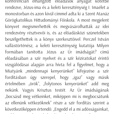
konferencián elhangzott előadások anyagát kötetbe
rendezve, Jézus-ima és a keleti kereszténység I. Imaélet a
monostorban és azon kívül címmel adta ki a Szent Atanáz
Görögkatolikus Hittudományi Főiskola. A most megjelent
könyvet megismerhették és megvásárolhatták az idei
rendezvény résztvevői is, és az előadásközi szünetekben
beszélgethettek is a könyv szerkesztőivel. Perczel István
vallástörténész, a keleti kereszténység kutatója Milyen
formában tanította Jézus az Úr imádságát? című
előadásában a szír nyelvet és a szír kéziratokat érintő
vizsgálódásai alapján arra hívta fel a figyelmet, hogy a
Miatyánk „mindennapi kenyerünket” kifejezése a szír
fordításban úgy szerepel, hogy „igaz” vagy másik
értelmében „örök”, „folytonos kenyerünket” add meg
nekünk. Vagyis Krisztus testét. Az Úr imádságának
„bocsásd meg vétkeinket, miképpen mi is megbocsátunk
az ellenünk vétkezőknek” része a szír fordítás szerint a
következőképpen értendő: „Engedd el a mi adósságainkat,