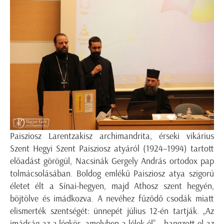
Paisziosz Larentzakisz archimandrita, érseki vikárius
Szent Hegyi Szent Paisziosz atyáról (1924–1994) tartott
előadást görögül, Nacsinák Gergely András ortodox pap
tolmácsolásában. Boldog emlékű Paisziosz atya szigorú
életet élt a Sínai-hegyen, majd Athosz szent hegyén,
böjtölve és imádkozva. A nevéhez fűződő csodák miatt
elismerték szentségét: ünnepét július 12-én tartják. „Az
imádság az a légkör, amelyben a lélek él” – hangzott el az