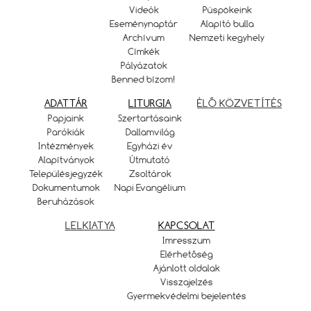
Videók
Püspökeink
Eseménynaptár
Alapító bulla
Archívum
Nemzeti kegyhely
Címkék
Pályázatok
Benned bízom!
ADATTÁR
LITURGIA
ÉLŐ KÖZVETÍTÉS
Papjaink
Szertartásaink
Parókiák
Dallamvilág
Intézmények
Egyházi év
Alapítványok
Útmutató
Településjegyzék
Zsoltárok
Dokumentumok
Napi Evangélium
Beruházások
LELKIATYA
KAPCSOLAT
Imresszum
Elérhetőség
Ajánlott oldalak
Visszajelzés
Gyermekvédelmi bejelentés