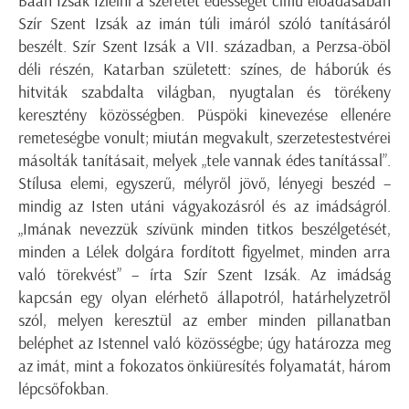
Baán Izsák Ízlelni a szeretet édességét című előadásában
Szír Szent Izsák az imán túli imáról szóló tanításáról
beszélt. Szír Szent Izsák a VII. században, a Perzsa-öböl
déli részén, Katarban született: színes, de háborúk és
hitviták szabdalta világban, nyugtalan és törékeny
keresztény közösségben. Püspöki kinevezése ellenére
remeteségbe vonult; miután megvakult, szerzetestestvérei
másolták tanításait, melyek „tele vannak édes tanítással”.
Stílusa elemi, egyszerű, mélyről jövő, lényegi beszéd –
mindig az Isten utáni vágyakozásról és az imádságról.
„Imának nevezzük szívünk minden titkos beszélgetését,
minden a Lélek dolgára fordított figyelmet, minden arra
való törekvést” – írta Szír Szent Izsák. Az imádság
kapcsán egy olyan elérhető állapotról, határhelyzetről
szól, melyen keresztül az ember minden pillanatban
beléphet az Istennel való közösségbe; úgy határozza meg
az imát, mint a fokozatos önkiüresítés folyamatát, három
lépcsőfokban.