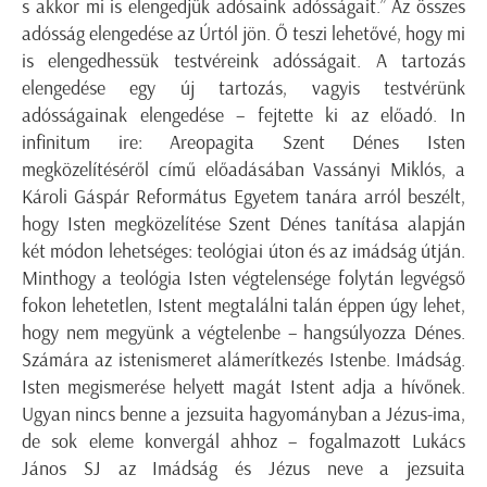
s akkor mi is elengedjük adósaink adósságait.” Az összes
adósság elengedése az Úrtól jön. Ő teszi lehetővé, hogy mi
is elengedhessük testvéreink adósságait. A tartozás
elengedése egy új tartozás, vagyis testvérünk
adósságainak elengedése – fejtette ki az előadó. In
infinitum ire: Areopagita Szent Dénes Isten
megközelítéséről című előadásában Vassányi Miklós, a
Károli Gáspár Református Egyetem tanára arról beszélt,
hogy Isten megközelítése Szent Dénes tanítása alapján
két módon lehetséges: teológiai úton és az imádság útján.
Minthogy a teológia Isten végtelensége folytán legvégső
fokon lehetetlen, Istent megtalálni talán éppen úgy lehet,
hogy nem megyünk a végtelenbe – hangsúlyozza Dénes.
Számára az istenismeret alámerítkezés Istenbe. Imádság.
Isten megismerése helyett magát Istent adja a hívőnek.
Ugyan nincs benne a jezsuita hagyományban a Jézus-ima,
de sok eleme konvergál ahhoz – fogalmazott Lukács
János SJ az Imádság és Jézus neve a jezsuita