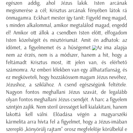
egészen addig, ahol Jézus lakik. Isten arcának
megismerése a cél; Krisztus arcának fényében látok rá
önmagamra. Eckhart mester így tanít: Figyeld meg magad,
s minden alkalommal, amikor megtalálod magad, engedd
el! Amikor ott állok a csendben Isten előtt, elfogadom
Isten közelségét és misztériumát. Amit én adhatok: az
időmet, a figyelmemet és a hűségemet.
Az ima alapja
nem az érzés, nem is a módszer, hanem a hit, hogy a
feltámadt Krisztus most, itt jelen van, és elérhető
számomra. Az emberi lélekben van egy állhatatlanság, és
ez megköveteli, hogy hozzákössem magam Jézus nevéhez,
Jézushoz, a sziklához. A csend egészségünk feltétele.
Nagyon fontos meghallani Jézus szavát, de legalább
olyan fontos meghallani Jézus csendjét. A harc a figyelem
szintjén zajlik. Nem steril ürességet kell kialakítani, hanem
lakottá kell válni. Előadása végén a magyarszéki
kármelita arra hívta fel a figyelmet, hogy a Jézus-imában
szereplő „könyörülj rajtam” orosz megfelelője körülbelül e