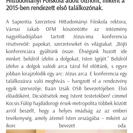
Hittudományi Főiskola adott otthont, miként a
2015-ben rendezett első találkozónak.
A Sapientia Szerzetesi Hittudományi Főiskola rektora,
Várnai Jakab OFM köszöntötte az intézmény
nagyelőadójában tartott Jézus-ima konferencia
résztvevőit: papokat, szerzeteseket és világiakat. „Böjti
konferenciára gyűltünk össze. Éhségünk hozott ide
minket: belülről ízlelni a dolgokat, Isten Igéjét.” Belülről
ízlelve a dolgok valódi arca tárul fel előttünk, s egyre
jobban kirajzolódik egy arc: Jézus arca. E konferencia egy
találkozásra való meghívás – hangzott el a rendezvény
egyik szervezője, Baán Izsák OSB bevezetőjében. Első
előadóként, Dicsőítsétek meg Istent testetekben! címmel
Kocsis Fülöp hajdúdorogi érsek-metropolita többek között
arról beszélt, hogy a helyes imádság az az emberi
tevékenység, amely átemel Isten országába – miként az
ikon: bevezet oda.