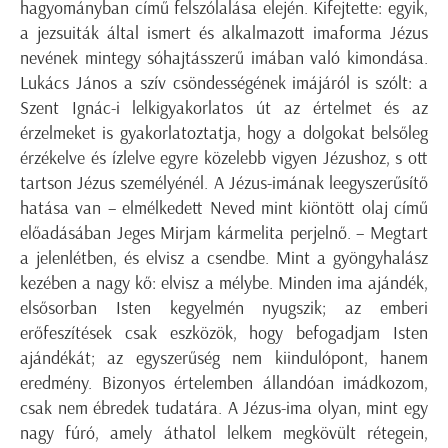
hagyományban című felszólalása elején. Kifejtette: egyik,
a jezsuiták által ismert és alkalmazott imaforma Jézus
nevének mintegy sóhajtásszerű imában való kimondása.
Lukács János a szív csöndességének imájáról is szólt: a
Szent Ignác-i lelkigyakorlatos út az értelmet és az
érzelmeket is gyakorlatoztatja, hogy a dolgokat belsőleg
érzékelve és ízlelve egyre közelebb vigyen Jézushoz, s ott
tartson Jézus személyénél. A Jézus-imának leegyszerűsítő
hatása van – elmélkedett Neved mint kiöntött olaj című
előadásában Jeges Mirjam kármelita perjelnő. – Megtart
a jelenlétben, és elvisz a csendbe. Mint a gyöngyhalász
kezében a nagy kő: elvisz a mélybe. Minden ima ajándék,
elsősorban Isten kegyelmén nyugszik; az emberi
erőfeszítések csak eszközök, hogy befogadjam Isten
ajándékát; az egyszerűség nem kiindulópont, hanem
eredmény. Bizonyos értelemben állandóan imádkozom,
csak nem ébredek tudatára. A Jézus-ima olyan, mint egy
nagy fúró, amely áthatol lelkem megkövült rétegein,