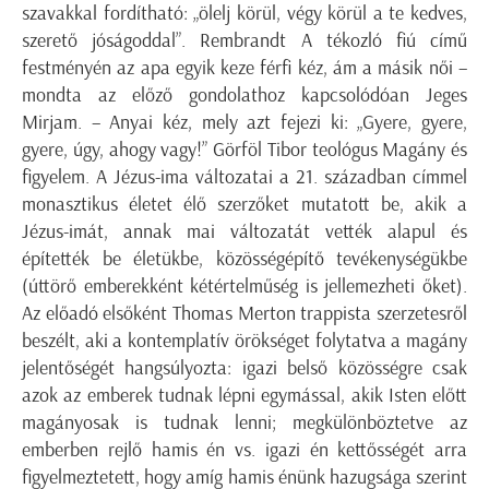
szavakkal fordítható: „ölelj körül, végy körül a te kedves,
szerető jóságoddal”. Rembrandt A tékozló fiú című
festményén az apa egyik keze férfi kéz, ám a másik női –
mondta az előző gondolathoz kapcsolódóan Jeges
Mirjam. – Anyai kéz, mely azt fejezi ki: „Gyere, gyere,
gyere, úgy, ahogy vagy!” Görföl Tibor teológus Magány és
figyelem. A Jézus-ima változatai a 21. században címmel
monasztikus életet élő szerzőket mutatott be, akik a
Jézus-imát, annak mai változatát vették alapul és
építették be életükbe, közösségépítő tevékenységükbe
(úttörő emberekként kétértelműség is jellemezheti őket).
Az előadó elsőként Thomas Merton trappista szerzetesről
beszélt, aki a kontemplatív örökséget folytatva a magány
jelentőségét hangsúlyozta: igazi belső közösségre csak
azok az emberek tudnak lépni egymással, akik Isten előtt
magányosak is tudnak lenni; megkülönböztetve az
emberben rejlő hamis én vs. igazi én kettősségét arra
figyelmeztetett, hogy amíg hamis énünk hazugsága szerint