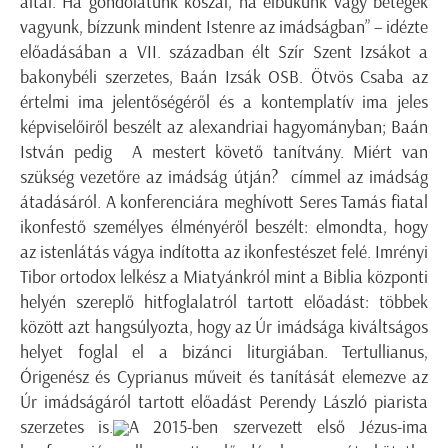
által. Ha gondolatunk kószál, ha elbukunk vagy betegek
vagyunk, bízzunk mindent Istenre az imádságban” – idézte
előadásában a VII. században élt Szír Szent Izsákot a
bakonybéli szerzetes, Baán Izsák OSB. Ötvös Csaba az
értelmi ima jelentőségéről és a kontemplatív ima jeles
képviselőiről beszélt az alexandriai hagyományban; Baán
István pedig A mestert követő tanítvány. Miért van
szükség vezetőre az imádság útján? címmel az imádság
átadásáról. A konferenciára meghívott Seres Tamás fiatal
ikonfestő személyes élményéről beszélt: elmondta, hogy
az istenlátás vágya indította az ikonfestészet felé. Imrényi
Tibor ortodox lelkész a Miatyánkról mint a Biblia központi
helyén szereplő hitfoglalatról tartott előadást: többek
között azt hangsúlyozta, hogy az Úr imádsága kiváltságos
helyet foglal el a bizánci liturgiában. Tertullianus,
Órigenész és Cyprianus műveit és tanítását elemezve az
Úr imádságáról tartott előadást Perendy László piarista
szerzetes is.
A 2015-ben szervezett első Jézus-ima