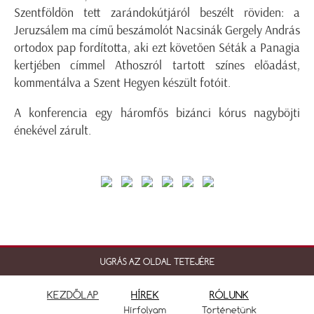
Szentföldön tett zarándokútjáról beszélt röviden: a
Jeruzsálem ma című beszámolót Nacsinák Gergely András
ortodox pap fordította, aki ezt követően Séták a Panagia
kertjében címmel Athoszról tartott színes előadást,
kommentálva a Szent Hegyen készült fotóit.
A konferencia egy háromfős bizánci kórus nagyböjti
énekével zárult.
UGRÁS AZ OLDAL TETEJÉRE
KEZDŐLAP
HÍREK
RÓLUNK
Hírfolyam
Történetünk