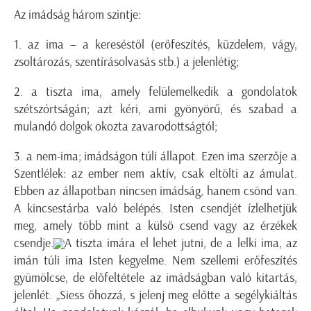
Az imádság három szintje:
1. az ima – a kereséstől (erőfeszítés, küzdelem, vágy,
zsoltározás, szentírásolvasás stb.) a jelenlétig;
2. a tiszta ima, amely felülemelkedik a gondolatok
szétszórtságán; azt kéri, ami gyönyörű, és szabad a
mulandó dolgok okozta zavarodottságtól;
3. a nem-ima; imádságon túli állapot. Ezen ima szerzője a
Szentlélek: az ember nem aktív, csak eltölti az ámulat.
Ebben az állapotban nincsen imádság, hanem csönd van.
A kincsestárba való belépés. Isten csendjét ízlelhetjük
meg, amely több mint a külső csend vagy az érzékek
csendje.
A tiszta imára el lehet jutni, de a lelki ima, az
imán túli ima Isten kegyelme. Nem szellemi erőfeszítés
gyümölcse, de előfeltétele az imádságban való kitartás,
jelenlét. „Siess őhozzá, s jelenj meg előtte a segélykiáltás