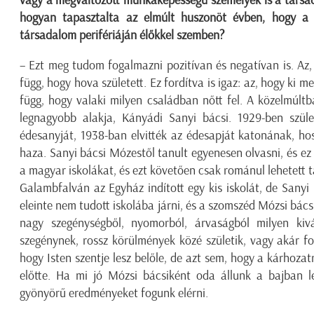
vagy a megváltozott munkaképességű személyek is a társa
hogyan tapasztalta az elmúlt huszonöt évben, hogy a 
társadalom perifériáján élőkkel szemben?
– Ezt meg tudom fogalmazni pozitívan és negatívan is. Az,
függ, hogy hova született. Ez fordítva is igaz: az, hogy ki m
függ, hogy valaki milyen családban nőtt fel. A közelmúlt
legnagyobb alakja, Kányádi Sanyi bácsi. 1929-ben szület
édesanyját, 1938-ban elvitték az édesapját katonának, ho
haza. Sanyi bácsi Mózestől tanult egyenesen olvasni, és ez 
a magyar iskolákat, és ezt követően csak románul lehetett t
Galambfalván az Egyház indított egy kis iskolát, de Sanyi
eleinte nem tudott iskolába járni, és a szomszéd Mózsi bácsi
nagy szegénységből, nyomorból, árvaságból milyen kiv
szegénynek, rossz körülmények közé születik, vagy akár f
hogy Isten szentje lesz belőle, de azt sem, hogy a kárhozat
előtte. Ha mi jó Mózsi bácsiként oda állunk a bajban l
gyönyörű eredményeket fogunk elérni.