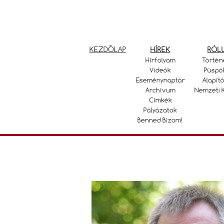
KEZDŐLAP
HÍREK
RÓL
Hírfolyam
Történ
Videók
Püspö
Eseménynaptár
Alapító
Archívum
Nemzeti 
Címkék
Pályázatok
Benned Bízom!