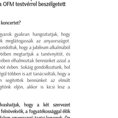
a OFM testvérrel beszélgetett
i koncertet?
yarok gyakran hangoztatjuk, hogy
ek meglátogassák az anyaországot.
gondoltuk, hogy a jubileum alkalmából
tében megtartjuk a tanévnyitót, és
vében elhalmoztak bennünket azzal a
onöt évben. Sokáig gondolkoztunk, hol
gül többen is azt tanácsolták, hogy a
n segítettek bennünket az elmúlt
tőnk eljön, akkor is kicsi lesz a
vashatjuk, hogy a két szervezet
 felnövekvők, a fogyatékossággal élők