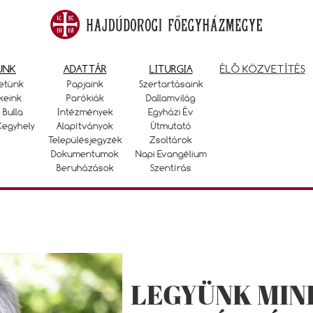
UNK
ADATTÁR
LITURGIA
ÉLŐ KÖZVETÍTÉS
etünk
Papjaink
Szertartásaink
keink
Parókiák
Dallamvilág
 Bulla
Intézmények
Egyházi Év
Kegyhely
Alapítványok
Útmutató
Településjegyzék
Zsoltárok
Dokumentumok
Napi Evangélium
Beruházások
Szentírás
LEGYÜNK MIN