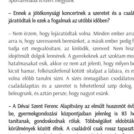
Sportarénába is ezért megyünk.
– Ennek a jótékonysági koncertnek a szeretet és a csalá
járatódtak le ezek a fogalmak az utóbbi időben?
– Nem érzem, hogy lejáratódtak volna. Minden ember arra
arra is, hogy szeressenek bennünket, a másik ember pedig f
tudja ezt megvalósítani, az kínlódik, szenved. Nem hi
idejétmúlt dolgok lennének. A gyerekeknek azt szoktam mo
hatalmasakat esik, akkor ez nem azt jelenti, hogy milyen b
kicsit hamar, felkészületlenül kötött sítalpat a lábára, és 
volna előbb tanulni sízni. A sízés önmagában csodálatos
családalapítás és a szeretet is hihetetlenül szép dolog
beleugrunk, és aztán persze, hogy nagyot esünk.
– A Dévai Szent Ferenc Alapítvány az elmúlt huszonöt év
be, gyermekgondozási központjaiban jelenleg is 83 he
tanítanak, gondoskodnak róluk. Többségüket eldobtá
körülmények között éltek. A családról csak rossz tapasz