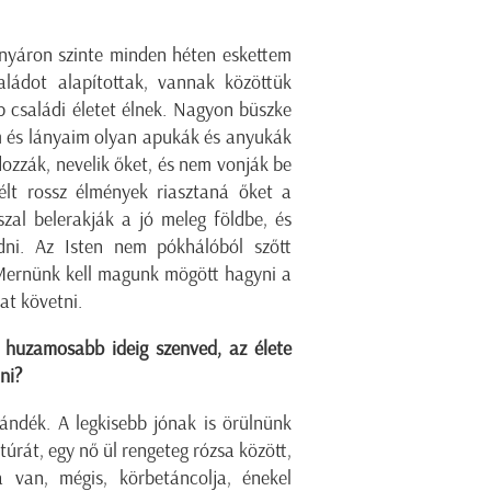
 nyáron szinte minden héten eskettem
aládot alapítottak, vannak közöttük
 családi életet élnek. Nagyon büszke
im és lányaim olyan apukák és anyukák
dozzák, nevelik őket, és nem vonják be
élt rossz élmények riasztaná őket a
szal belerakják a jó meleg földbe, és
ni. Az Isten nem pókhálóból szőtt
Mernünk kell magunk mögött hagyni a
at követni.
i huzamosabb ideig szenved, az élete
ni?
ándék. A legkisebb jónak is örülnünk
túrát, egy nő ül rengeteg rózsa között,
 van, mégis, körbetáncolja, énekel