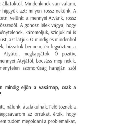
állatoktól. Mindenkinek van valami,
y higgyük azt: milyen rossz nekünk. A
tetni velünk: a mennyei Atyánk, rossz
 összedől. A gonosz lélek vágya, hogy
énytelenek, káromoljuk, szidjuk mi is
ust, azt látjuk: Ő mindig és mindenhol
tek, bízzatok bennem, én legyőztem a
 Atyától, megkapjátok. Ő pozitív,
mennyei Atyjától, bocsáss meg nekik,
ménytelen szomorúság hangján szól
án mindig eljön a vasárnap, csak a
?
tt, nálunk, átalakulnak. Felöltöznek a
megcsavarom az orrukat, érzik, hogy
. Nem tudom megoldani a problémáikat,