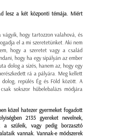
d lesz a két központi témája. Miért
 vágyik, hogy tartozzon valahová, és
ogadja el a mi szeretetünket. Aki nem
szem, hogy a szeretet vagy a család
ndani, hogy ha egy sípályán az ember
uta dolog a sízés, hanem az, hogy egy
merészkedett rá a pályára. Meg kellett
 dolog, repülés Ég és Föld között. A
, csak sokszor hűbelebalázs módjára
ben közel hatezer gyermeket fogadott
lyiségben 2135 gyereket nevelnek,
k a szüleik, vagy pedig borzasztó
talataik vannak. Vannak-e módszerek