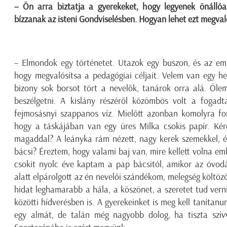
– Ön arra biztatja a gyerekeket, hogy legyenek önállóa
bízzanak az isteni Gondviselésben. Hogyan lehet ezt megv
– Elmondok egy történetet. Utazok egy buszon, és az emb
hogy megvalósítsa a pedagógiai céljait. Velem van egy he
bizony sok borsot tört a nevelők, tanárok orra alá. Öle
beszélgetni. A kislány részéről közömbös volt a fogad
fejmosásnyi szappanos víz. Mielőtt azonban komolyra for
hogy a táskájában van egy üres Milka csokis papír. Kér
magaddal? A leányka rám nézett, nagy kerek szemekkel, 
bácsi? Éreztem, hogy valami baj van, mire kellett volna em
csokit nyolc éve kaptam a pap bácsitól, amikor az óvod
alatt elpárolgott az én nevelői szándékom, melegség költöz
hidat leghamarabb a hála, a köszönet, a szeretet tud vern
közötti hídverésben is. A gyerekeinket is meg kell tanítan
egy almát, de talán még nagyobb dolog, ha tiszta szív