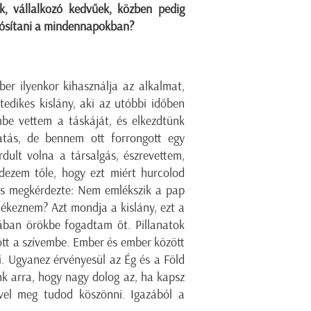
k, vállalkozó kedvűek, közben pedig
alósítani a mindennapokban?
er ilyenkor kihasználja az alkalmat,
tedikes kislány, aki az utóbbi időben
mbe vettem a táskáját, és elkezdtünk
tatás, de bennem ott forrongott egy
dult volna a társalgás, észrevettem,
dezem tőle, hogy ezt miért hurcolod
és megkérdezte: Nem emlékszik a pap
lékeznem? Azt mondja a kislány, ezt a
ában örökbe fogadtam őt. Pillanatok
ött a szívembe. Ember és ember között
i. Ugyanez érvényesül az Ég és a Föld
unk arra, hogy nagy dolog az, ha kapsz
vel meg tudod köszönni. Igazából a