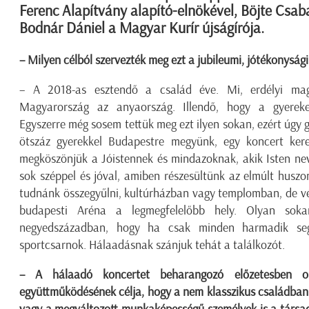
Ferenc Alapítvány alapító-elnökével, Böjte Csab
Bodnár Dániel a Magyar Kurír újságírója.
– Milyen célból szervezték meg ezt a jubileumi, jótékonyság
– A 2018-as esztendő a család éve. Mi, erdélyi mag
Magyarország az anyaország. Illendő, hogy a gyerek
Egyszerre még sosem tettük meg ezt ilyen sokan, ezért úgy 
ötszáz gyerekkel Budapestre megyünk, egy koncert kere
megköszönjük a Jóistennek és mindazoknak, akik Isten ne
sok széppel és jóval, amiben részesültünk az elmúlt husz
tudnánk összegyűlni, kultúrházban vagy templomban, de vé
budapesti Aréna a legmegfelelőbb hely. Olyan soka
negyedszázadban, hogy ha csak minden harmadik segí
sportcsarnok. Hálaadásnak szánjuk tehát a találkozót.
– A hálaadó koncertet beharangozó előzetesben ol
együttműködésének célja, hogy a nem klasszikus családban