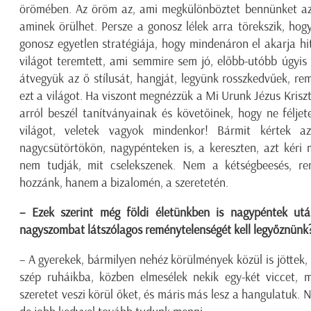
örömében. Az öröm az, ami megkülönböztet bennünket az 
aminek örülhet. Persze a gonosz lélek arra törekszik, hog
gonosz egyetlen stratégiája, hogy mindenáron el akarja hi
világot teremtett, ami semmire sem jó, előbb-utóbb úgyis
átvegyük az ő stílusát, hangját, legyünk rosszkedvűek, rem
ezt a világot. Ha viszont megnézzük a Mi Urunk Jézus Kriszt
arról beszél tanítványainak és követőinek, hogy ne félje
világot, veletek vagyok mindenkor! Bármit kértek az
nagycsütörtökön, nagypénteken is, a kereszten, azt kéri 
nem tudják, mit cselekszenek. Nem a kétségbeesés, re
hozzánk, hanem a bizalomén, a szeretetén.
– Ezek szerint még földi életünkben is nagypéntek ut
nagyszombat látszólagos reménytelenségét kell legyőznünk
– A gyerekek, bármilyen nehéz körülmények közül is jöttek, i
szép ruháikba, közben elmesélek nekik egy-két viccet, 
szeretet veszi körül őket, és máris más lesz a hangulatuk