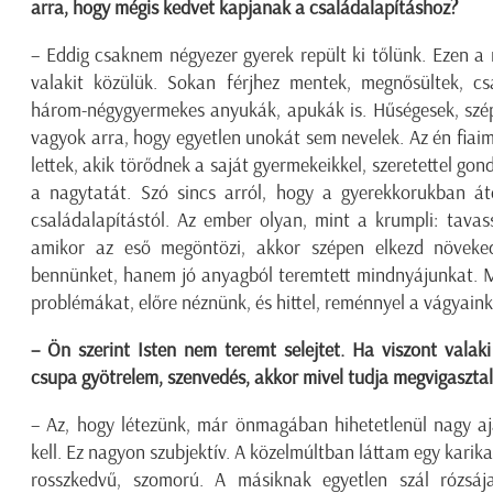
arra, hogy mégis kedvet kapjanak a családalapításhoz?
– Eddig csaknem négyezer gyerek repült ki tőlünk. Ezen a
valakit közülük. Sokan férjhez mentek, megnősültek, cs
három-négygyermekes anyukák, apukák is. Hűségesek, szép
vagyok arra, hogy egyetlen unokát sem nevelek. Az én fia
lettek, akik törődnek a saját gyermekeikkel, szeretettel gon
a nagytatát. Szó sincs arról, hogy a gyerekkorukban át
családalapítástól. Az ember olyan, mint a krumpli: tavas
amikor az eső megöntözi, akkor szépen elkezd növeked
bennünket, hanem jó anyagból teremtett mindnyájunkat. 
problémákat, előre néznünk, és hittel, reménnyel a vágyaink
– Ön szerint Isten nem teremt selejtet. Ha viszont valak
csupa gyötrelem, szenvedés, akkor mivel tudja megvigasztal
– Az, hogy létezünk, már önmagában hihetetlenül nagy aj
kell. Ez nagyon szubjektív. A közelmúltban láttam egy karika
rosszkedvű, szomorú. A másiknak egyetlen szál rózsája