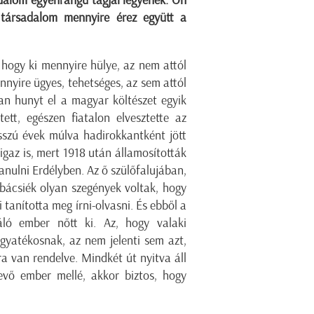
dalom egyenrangú tagjai legyenek. Ön
társadalom mennyire érez együtt a
 hogy ki mennyire hülye, az nem attól
ennyire ügyes, tehetséges, az sem attól
ban hunyt el a magyar költészet egyik
ett, egészen fiatalon elvesztette az
sszú évek múlva hadirokkantként jött
igaz is, mert 1918 után államosították
anulni Erdélyben. Az ő szülőfalujában,
 bácsiék olyan szegények voltak, hogy
 tanította meg írni-olvasni. És ebből a
áló ember nőtt ki. Az, hogy valaki
ogyatékosnak, az nem jelenti sem azt,
ra van rendelve. Mindkét út nyitva áll
evő ember mellé, akkor biztos, hogy