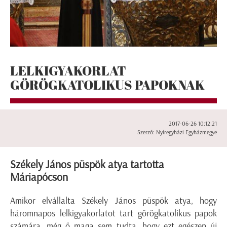
LELKIGYAKORLAT
GÖRÖGKATOLIKUS PAPOKNAK
2017-06-26 10:12:21
Szerző: Nyíregyházi Egyházmegye
Székely János püspök atya tartotta
Máriapócson
Amikor elvállalta Székely János püspök atya, hogy
háromnapos lelkigyakorlatot tart görögkatolikus papok
számára, még ő maga sem tudta, hogy ezt egészen új