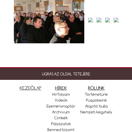
UGRÁS AZ OLDAL TETEJÉRE
KEZDŐLAP
HÍREK
RÓLUNK
Hírfolyam
Történetünk
Videók
Püspökeink
Eseménynaptár
Alapító bulla
Archívum
Nemzeti kegyhely
Címkék
Pályázatok
Benned bízom!