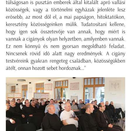
túlságosan is pusztán emberek által kitalált apró vallási
közösségek, vagy a történelmi egyházak jelenléte lesz
erősebb, az most dől el, a mai papságon, hitoktatókon,
keresztény közösségeinken múlik. Tudatosítani kellene,
hogy igen sok összetevője van annak, hogy miért is
vannak a cigányok olyan helyzetben, amilyenben vannak.
Ez nem könnyű és nem gyorsan megoldható feladat.
Nincsenek rövid idő alatt nagy eredmények. A cigány
testvéreink gyakran rengeteg családban, közösségükben
átélt, onnan hozott sebet hordoznak…”