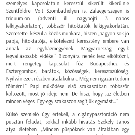
személyes kapcsolatain keresztül sikerült kikerülnie
Szentföldre. Volt Szombathelyen is, Zalaegerszegen is
triduum-on (adventi ill. nagyböjti 3 napos
lelkigyakorlaton), többször hitoktatók lelkigyakorlatán.
Szeretettel készül a közös munkára, hiszen „nagyon sok jó
papja, hitoktatója, elkötelezett keresztény embere van
annak az egyházmegyének. Magyarország egyik
legvallásosabb vidéke.” Bizonyára nehéz lesz elköltözni,
mert rengeteg kapcsolat fűz Budapesthez és
Esztergomhoz, barátok, közösségek, keresztszülőség.
Nyilván ezek részben átalakulnak. Még nem igazán tudom
fölmérni.” Papi működése első szakaszában többször
költözött, most jó ideje nem. De hiszi, hogy „az életben
minden véges. Egy-egy szakaszon segítjük egymást…”
Külső szemlélő úgy értékeli, a cigánypasztoráció nem
pusztán feladat, sokkal inkább hivatás Székely János
atya életében. „Minden püspöknek van általában egy