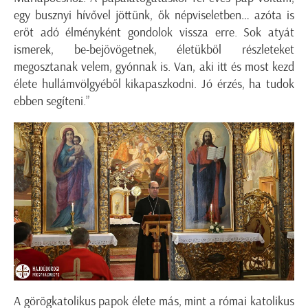
egy busznyi hívővel jöttünk, ők népviseletben… azóta is
erőt adó élményként gondolok vissza erre. Sok atyát
ismerek, be-bejövögetnek, életükből részleteket
megosztanak velem, gyónnak is. Van, aki itt és most kezd
élete hullámvölgyéből kikapaszkodni. Jó érzés, ha tudok
ebben segíteni.”
A görögkatolikus papok élete más, mint a római katolikus