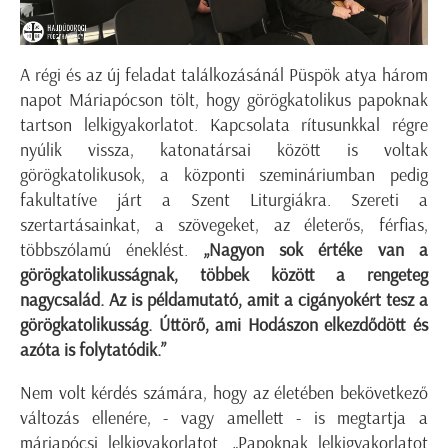
A régi és az új feladat találkozásánál Püspök atya három
napot Máriapócson tölt, hogy görögkatolikus papoknak
tartson lelkigyakorlatot. Kapcsolata rítusunkkal régre
nyúlik vissza, katonatársai között is voltak
görögkatolikusok, a központi szemináriumban pedig
fakultatíve járt a Szent Liturgiákra. Szereti a
szertartásainkat, a szövegeket, az életerős, férfias,
többszólamú éneklést.
„Nagyon sok értéke van a
görögkatolikusságnak, többek között a rengeteg
nagycsalád. Az is példamutató, amit a cigányokért tesz a
görögkatolikusság. Úttörő, ami Hodászon elkezdődött és
azóta is folytatódik.”
Nem volt kérdés számára, hogy az életében bekövetkező
változás ellenére, - vagy amellett - is megtartja a
máriapócsi lelkigyakorlatot. „Papoknak lelkigyakorlatot