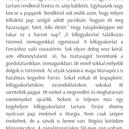
tartani rendkívül fontos és szép küldetés. Egyházunk nagy
kincse a papjaink. Rendkívül sok múlik azon, hogy milyen
lelkületű pap szolgál adott parókián, hogyan éli meg
házasságát, hitét, lelki életét.” Hogy tulajdonképpen mit
takar ez a három nap? „A lelkigyakorlat találkozás
Istennel, önmagunkkal, egymással. A lelkigyakorlat a
Forráshoz való visszatérés. Sok olyan dolog vesz körül,
ami elbizonytalanít. Jó, ha tisztaságot teremtünk a
gondolatainkban, önmagunkban, de ennél sokkal mélyebb
dolgok is történnek. Az atyák számára maga Máriapócs is
hatalmas kegyelmi forrás. Sokat voltak itt kispapként,
lelkigyakorlatokon, zarándoklatokon, sokukat itt
szentelték pappá. Itt ezeket a megrendítő és meghatározó
eseményeket újraélik. Nekem is teljesen más egy
kegyhelyen lelkigyakorlatot tartani. Óriási élmény
nyolcvan pap énekével a liturgia. Nem csak szépen
énekelnek, de a szívük is benne van. Régóta kötődöm
Máriapócshoz. A pápalátogatáskor fél éves pap voltam,