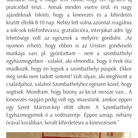
pozícióból teszi… Annak minden esetre örül, és nagy
ajándéknak tekinti, hogy a kinevezés és a kihirdetés
között eltelik 8-10 nap. Nehéz lett volna azonnal reagálnia
a sok-sok telefonhívásra, gratulációra, interjúkat adni. Így
lehetősége volt az egésznek a mélyére gondolni. „Az
nyomon érhető, hogy ebben is az Úristen gondviselő
munkája van, pl. gyóntattam - nem a szombathelyi
egyházmegyében - valakit, aki elmondta, hogy ő évek óta
imádkozik, hogy én legyek a szombathelyi püspök. Ekkor
még senki nem tudott semmit! Volt olyan, aki meghívott a
családjához, valahol Szombathelyhez egészen közel, hogy
segítsek. Mondtam, hogy bizony az kicsit messze van… A
kinevezés napján pedig volt egy imaestünk, amikor éppen
egy Szent Márton-kép előtt ültem. A Szombathelyi
Egyházmegyének ő a védőszentje. Éppen aznap, néhány
órával korábban, került kihirdetésre a kinevezésem.”