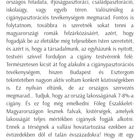
országos feladata, ifjúságpasztoráci, családpasztoráció,
iskolaügy, vagy egyéb téren. Valószínűleg a
cigánypasztorációs tevékenységem megmarad. Fontos is
folytatnom, továbbra is szeretnék sokat tenni a
magyarországi romák felzárkózásáért, azért, hogy
fogadják be az életükbe még teljesebben Isten szeretetét,
és azért is, hogy a társadalmunk, az egyházunk is nyitott,
testvéri szívvel forduljon a cigány testvéreink felé.
Természetesen kicsit át fog alakulni a cigánypasztorációs
tevékenységem, hiszen Budapest és Esztergom
tekintetében nagyon aktív voltam konkrét közösségekben
is. Ez nyilván eltűnik, de az országos szervezés
megmarad… Tudjuk, hogy az ország lakosságának 7-8%-a
cigány. És ez fog még emelkedni. Főleg Északkelet-
Magyarországon lesznek falvak, kistérségek, amelyek
lakosságát teljes mértékben cigányok fogják alkotni.
Ennek a térségnek a vallási hovatartozása ezekben az
évtizedekben dől el talán évszázadokra! Hogy itt egy