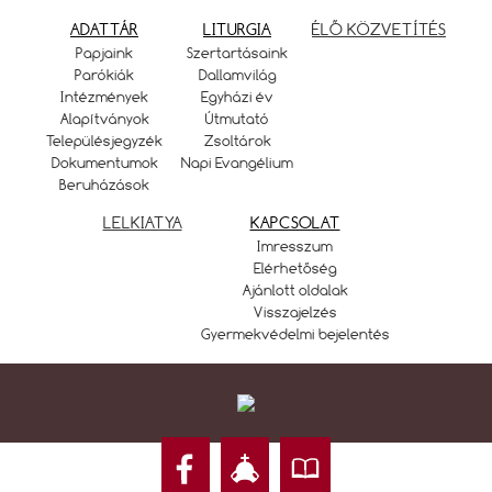
ADATTÁR
LITURGIA
ÉLŐ KÖZVETÍTÉS
Papjaink
Szertartásaink
Parókiák
Dallamvilág
Intézmények
Egyházi év
Alapítványok
Útmutató
Településjegyzék
Zsoltárok
Dokumentumok
Napi Evangélium
Beruházások
LELKIATYA
KAPCSOLAT
Imresszum
Elérhetőség
Ajánlott oldalak
Visszajelzés
Gyermekvédelmi bejelentés