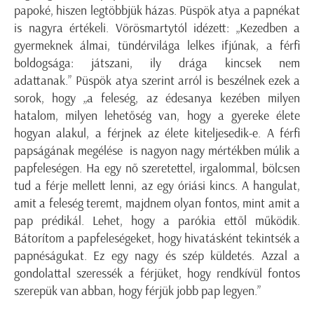
papoké, hiszen legtöbbjük házas. Püspök atya a papnékat
is nagyra értékeli. Vörösmartytól idézett: „Kezedben a
gyermeknek álmai, tündérvilága lelkes ifjúnak, a férfi
boldogsága: játszani, ily drága kincsek nem
adattanak.” Püspök atya szerint arról is beszélnek ezek a
sorok, hogy „a feleség, az édesanya kezében milyen
hatalom, milyen lehetőség van, hogy a gyereke élete
hogyan alakul, a férjnek az élete kiteljesedik-e. A férfi
papságának megélése is nagyon nagy mértékben múlik a
papfeleségen. Ha egy nő szeretettel, irgalommal, bölcsen
tud a férje mellett lenni, az egy óriási kincs. A hangulat,
amit a feleség teremt, majdnem olyan fontos, mint amit a
pap prédikál. Lehet, hogy a parókia ettől működik.
Bátorítom a papfeleségeket, hogy hivatásként tekintsék a
papnéságukat. Ez egy nagy és szép küldetés. Azzal a
gondolattal szeressék a férjüket, hogy rendkívül fontos
szerepük van abban, hogy férjük jobb pap legyen.”