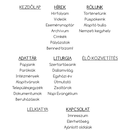
KEZDŐLAP
HÍREK
RÓLUNK
Hírfolyam
Történetünk
Videók
Püspökeink
Eseménynaptár
Alapító bulla
Archívum
Nemzeti kegyhely
Címkék
Pályázatok
Benned bízom!
ADATTÁR
LITURGIA
ÉLŐ KÖZVETÍTÉS
Papjaink
Szertartásaink
Parókiák
Dallamvilág
Intézmények
Egyházi év
Alapítványok
Útmutató
Településjegyzék
Zsoltárok
Dokumentumok
Napi Evangélium
Beruházások
LELKIATYA
KAPCSOLAT
Imresszum
Elérhetőség
Ajánlott oldalak