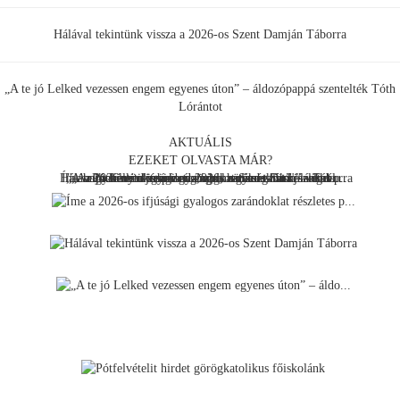
Hálával tekintünk vissza a 2026-os Szent Damján Táborra
„A te jó Lelked vezessen engem egyenes úton” – áldozópappá szentelték Tóth
Lórántot
AKTUÁLIS
EZEKET OLVASTA MÁR?
Hálával tekintünk vissza a 2026-os Szent Damján Táborra
Íme a 2026-os ifjúsági gyalogos zarándoklat részletes p...
„A te jó Lelked vezessen engem egyenes úton” – áldo...
"...hogy fényt vigyek oda, ahol sötétség van" – elmél...
„Az ikon nem csupán ábrázol, hanem tanít” – véget...
Pótfelvételit hirdet görögkatolikus főiskolánk