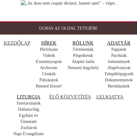
UGRÁS AZ OLDAL TETEJÉRE
KEZDŐLAP
HÍREK
RÓLUNK
ADATTÁR
Hírfolyam
Történetünk
Papjaink
Videók
Püspökeink
Parókiák
Eseménynaptár
Alapító bulla
Intézmények
Archívum
Nemzeti kegyhely
Alapítványok
Címkék
Településjegyzék
Pályázatok
Dokumentumok
Benned bízom!
Beruházások
LITURGIA
ÉLŐ KÖZVETÍTÉS
LELKIATYA
Szertartásaink
Dallamvilág
Egyházi év
Útmutató
Zsoltárok
Napi Evangélium