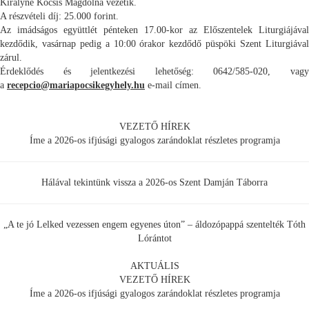
Királyné Kocsis Magdolna vezetik.
A részvételi díj: 25.000 forint.
Az imádságos együttlét pénteken 17.00-kor az Előszentelek Liturgiájával
kezdődik, vasárnap pedig a 10:00 órakor kezdődő püspöki Szent Liturgiával
zárul.
Érdeklődés és jelentkezési lehetőség: 0642/585-020, vagy
a
recepcio@mariapocsikegyhely.hu
e-mail címen.
VEZETŐ HÍREK
Íme a 2026-os ifjúsági gyalogos zarándoklat részletes programja
Hálával tekintünk vissza a 2026-os Szent Damján Táborra
„A te jó Lelked vezessen engem egyenes úton” – áldozópappá szentelték Tóth
Lórántot
AKTUÁLIS
VEZETŐ HÍREK
Íme a 2026-os ifjúsági gyalogos zarándoklat részletes programja