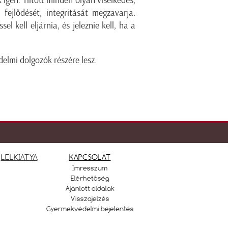
gen. Tiltott minden olyan viselkedés,
 fejlődését, integritását megzavarja.
l kell eljárnia, és jeleznie kell, ha a
lmi dolgozók részére lesz.
LELKIATYA
KAPCSOLAT
Imresszum
Elérhetőség
Ajánlott oldalak
Visszajelzés
Gyermekvédelmi bejelentés