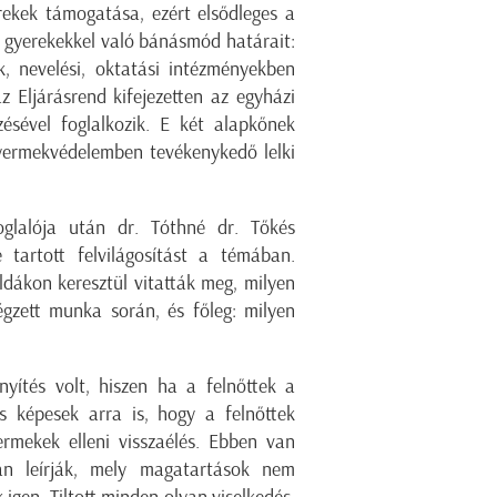
rekek támogatása, ezért elsődleges a
a gyerekekkel való bánásmód határait:
k, nevelési, oktatási intézményekben
z Eljárásrend kifejezetten az egyházi
zésével foglalkozik. E két alapkőnek
yermekvédelemben tevékenykedő lelki
oglalója után dr. Tóthné dr. Tőkés
 tartott felvilágosítást a témában.
éldákon keresztül vitatták meg, milyen
égzett munka során, és főleg: milyen
nyítés volt, hiszen ha a felnőttek a
 és képesek arra is, hogy a felnőttek
ermekek elleni visszaélés. Ebben van
an leírják, mely magatartások nem