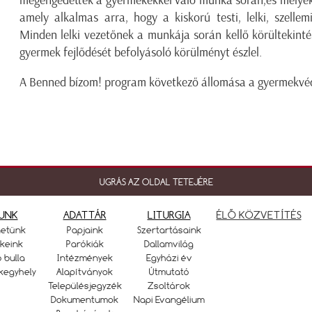
megengedettek a gyermekekkel való munka során,és melyek i
amely alkalmas arra, hogy a kiskorú testi, lelki, szellemi
Minden lelki vezetőnek a munkája során kellő körültekintésse
gyermek fejlődését befolyásoló körülményt észlel.
A Benned bízom! program következő állomása a gyermekvéde
UGRÁS AZ OLDAL TETEJÉRE
UNK
ADATTÁR
LITURGIA
ÉLŐ KÖZVETÍTÉS
netünk
Papjaink
Szertartásaink
keink
Parókiák
Dallamvilág
ó bulla
Intézmények
Egyházi év
kegyhely
Alapítványok
Útmutató
Településjegyzék
Zsoltárok
Dokumentumok
Napi Evangélium