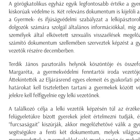
A görögkatolikus egyház egyik legfontosabb értéke a gye
kiskorúak védelme is. Két releváns dokumentum is kijelöli 
a Gyermek- és ifjúságvédelmi szabályzat a lelkipásztoro
dolgozók számára szolgál általános információkkal, míg a
személyek által elkövetett szexuális visszaélések megelő
számító dokumentum szellemében szerveztek képzést a g
vezetők részére decemberben.
Terdik János pasztorális helynök köszöntője és összef
Margaréta, a gyermekvédelmi fenntartói iroda vezetője
Áttekintették az Eljárásrend egyes elemeit és gyakorlati p
határokat kell tiszteletben tartani a gyermekek között v
jelekre kell felfigyelnie egy lelki vezetőnek.
A találkozó célja a lelki vezetők képzésén túl az érzéke
felügyeletükre bízott gyerekek jeleit értelmezni tudják,
“furcsaságait” kiszúrják, akkor megelőzhetővé válik a gy
segítségükre a fenti két dokumentum, melyek világos