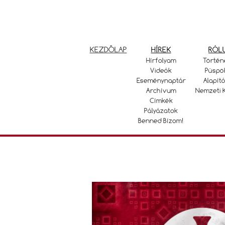
KEZDŐLAP
HÍREK
RÓL
Hírfolyam
Történ
Videók
Püspö
Eseménynaptár
Alapító
Archívum
Nemzeti 
Címkék
Pályázatok
Benned Bízom!