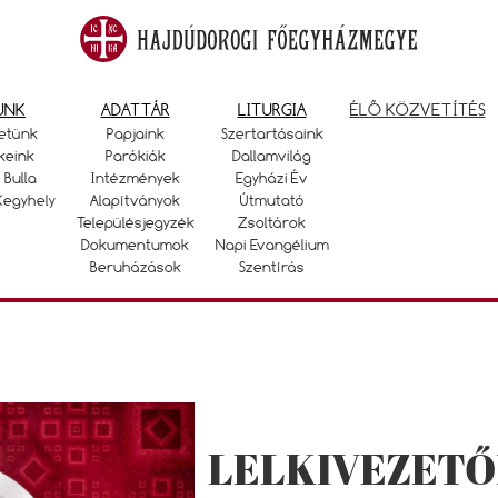
UNK
ADATTÁR
LITURGIA
ÉLŐ KÖZVETÍTÉS
etünk
Papjaink
Szertartásaink
keink
Parókiák
Dallamvilág
 Bulla
Intézmények
Egyházi Év
Kegyhely
Alapítványok
Útmutató
Településjegyzék
Zsoltárok
Dokumentumok
Napi Evangélium
Beruházások
Szentírás
LELKIVEZETŐ