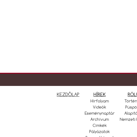
KEZDŐLAP
HÍREK
RÓL
Hírfolyam
Törté
Videók
Püspö
Eseménynaptár
Alapít
Archívum
Nemzeti 
Címkék
Pályázatok