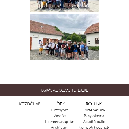
UGRÁS AZ OLDAL TETEJÉRE
KEZDŐLAP
HÍREK
RÓLUNK
Hírfolyam
Történetünk
Videók
Püspökeink
Eseménynaptár
Alapító bulla
Archívum
Nemzeti kegyhely