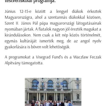
testvériskolai programja.
Június 12-15-e között a lengyel diákok érkeztek
Magyarországra, ahol a szentannás diákokkal közösen,
Szent II. János Pál pápa magyarországi látogatásainak
nyomában jártak. A fiatalok nagyon jól érezték magukat a
kirándulásokon. Nem csak a két nép közös történelmét,
egymás kultúráját ismerték meg, de az angol nyelv
gyakorlására is bőven volt lehetőségük.
A programokat a Visegrad Fund's és a Waczlaw Feczak
Alpítvány támogatotta.