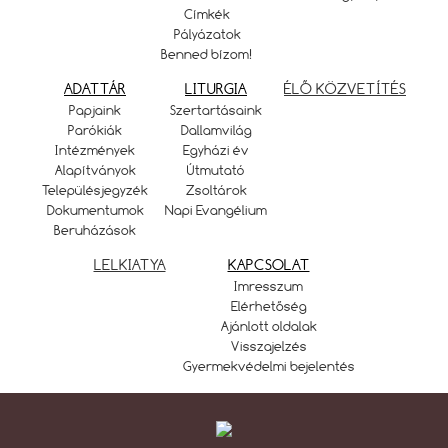
Címkék
Pályázatok
Benned bízom!
ADATTÁR
LITURGIA
ÉLŐ KÖZVETÍTÉS
Papjaink
Szertartásaink
Parókiák
Dallamvilág
Intézmények
Egyházi év
Alapítványok
Útmutató
Településjegyzék
Zsoltárok
Dokumentumok
Napi Evangélium
Beruházások
LELKIATYA
KAPCSOLAT
Imresszum
Elérhetőség
Ajánlott oldalak
Visszajelzés
Gyermekvédelmi bejelentés