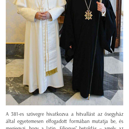
A 381-es szövegre hivatkozva a hitvallást az ősegyház
által egyetemesen elfogadott formában mutatja be, és
megjegyzi, hogy a latin „Filioque” betoldás – amely az