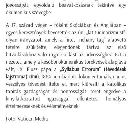
jogosságát, egyoldalú beavatkozásnak tekintve egy
ökumenikus szövegbe.
A 17. század végén – főként Skóciában és Angliában –
egyes keresztények bevezették az ún. „latitudinarizmust”:
olyan irányzatot, amely a hitet „néhány tág” alapvető
tételre szűkítette, elegendőnek tartva az első
hitvallásokhoz való ragaszkodást az üdvösséghez. Ezt a
nézetet, amely a későbbi ökumenikus törekvések alapjává
vált, IX. Piusz pápa a
„Syllabus Errorum”
(tévedések
lajstroma) című
, 1864-ben kiadott dokumentumában mint
veszélyes tévedést ítélte el, mert kiüresíti a katolikus
tanítás gazdagságát és pontosságát, teret engedve a
kinyilatkoztatott igazsággal ellentétes, homályos
értelmezéseknek és véleményeknek.
Fotó: Vatican Media