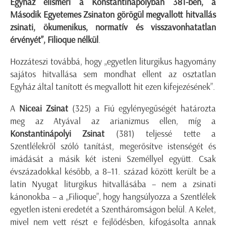
Egyház elismeri a Konstantinápolyban 381-ben, a
Második Egyetemes Zsinaton görögül megvallott hitvallás
zsinati, ökumenikus, normatív és visszavonhatatlan
érvényét”, Filioque nélkül
.
Hozzáteszi továbbá, hogy „egyetlen liturgikus hagyomány
sajátos hitvallása sem mondhat ellent az osztatlan
Egyház által tanított és megvallott hit ezen kifejezésének”.
A
Niceai Zsinat
(325) a Fiú egylényegűségét határozta
meg az Atyával az arianizmus ellen, míg a
Konstantinápolyi Zsinat
(381) teljessé tette a
Szentlélekről szóló tanítást, megerősítve istenségét és
imádását a másik két isteni Személlyel együtt. Csak
évszázadokkal később, a 8–11. század között került be a
latin Nyugat liturgikus hitvallásába – nem a zsinati
kánonokba – a „Filioque”, hogy hangsúlyozza a Szentlélek
egyetlen isteni eredetét a Szentháromságon belül. A Kelet,
mivel nem vett részt e fejlődésben, kifogásolta annak