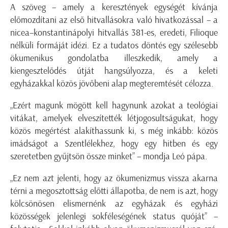
A szöveg – amely a keresztények egységét kívánja
előmozdítani az első hitvallásokra való hivatkozással – a
nicea–konstantinápolyi hitvallás 381-es, eredeti, Filioque
nélküli formáját idézi. Ez a tudatos döntés egy szélesebb
ökumenikus gondolatba illeszkedik, amely a
kiengesztelődés útját hangsúlyozza, és a keleti
egyházakkal közös jövőbeni alap megteremtését célozza.
„Ezért magunk mögött kell hagynunk azokat a teológiai
vitákat, amelyek elveszítették létjogosultságukat, hogy
közös megértést alakíthassunk ki, s még inkább: közös
imádságot a Szentlélekhez, hogy egy hitben és egy
szeretetben gyűjtsön össze minket” – mondja Leó pápa.
„Ez nem azt jelenti, hogy az ökumenizmus vissza akarna
térni a megosztottság előtti állapotba, de nem is azt, hogy
kölcsönösen elismernénk az egyházak és egyházi
közösségek jelenlegi sokféleségének status quóját” –