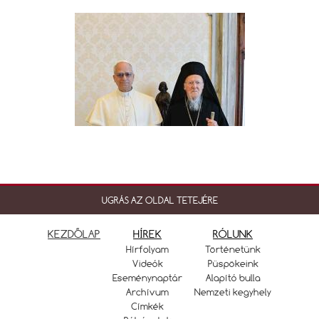
UGRÁS AZ OLDAL TETEJÉRE
KEZDŐLAP
HÍREK
RÓLUNK
Hírfolyam
Történetünk
Videók
Püspökeink
Eseménynaptár
Alapító bulla
Archívum
Nemzeti kegyhely
Címkék