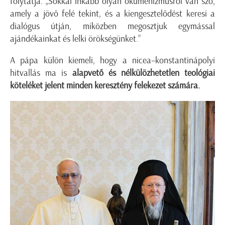
folytatja. „Sokkal inkább olyan ökumenizmusról van szó,
amely a jövő felé tekint, és a kiengesztelődést keresi a
dialógus útján, miközben megosztjuk egymással
ajándékainkat és lelki örökségünket.”
A pápa külön kiemeli, hogy a nicea–konstantinápolyi
hitvallás ma is
alapvető és nélkülözhetetlen teológiai
köteléket
jelent minden keresztény felekezet számára.