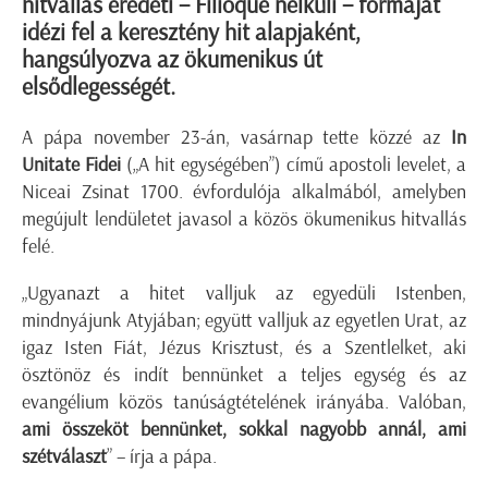
hitvallás eredeti – Filioque nélküli – formáját
idézi fel a keresztény hit alapjaként,
hangsúlyozva az ökumenikus út
elsődlegességét.
A pápa november 23-án, vasárnap tette közzé az
In
Unitate Fidei
(„A hit egységében”) című apostoli levelet, a
Niceai Zsinat 1700. évfordulója alkalmából, amelyben
megújult lendületet javasol a közös ökumenikus hitvallás
felé.
„Ugyanazt a hitet valljuk az egyedüli Istenben,
mindnyájunk Atyjában; együtt valljuk az egyetlen Urat, az
igaz Isten Fiát, Jézus Krisztust, és a Szentlelket, aki
ösztönöz és indít bennünket a teljes egység és az
evangélium közös tanúságtételének irányába. Valóban,
ami összeköt bennünket, sokkal nagyobb annál, ami
szétválaszt
” – írja a pápa.