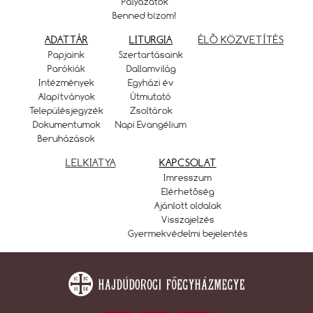
Pályázatok
Benned bízom!
ADATTÁR
LITURGIA
ÉLŐ KÖZVETÍTÉS
Papjaink
Szertartásaink
Parókiák
Dallamvilág
Intézmények
Egyházi év
Alapítványok
Útmutató
Településjegyzék
Zsoltárok
Dokumentumok
Napi Evangélium
Beruházások
LELKIATYA
KAPCSOLAT
Imresszum
Elérhetőség
Ajánlott oldalak
Visszajelzés
Gyermekvédelmi bejelentés