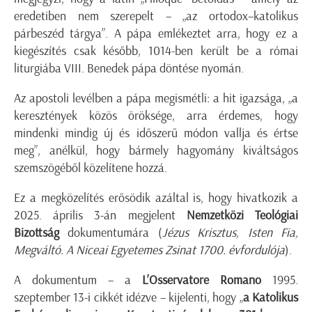
eredetiben nem szerepelt – „az ortodox–katolikus
párbeszéd tárgya”. A pápa emlékeztet arra, hogy ez a
kiegészítés csak később, 1014-ben került be a római
liturgiába VIII. Benedek pápa döntése nyomán.
Az apostoli levélben a pápa megismétli: a hit igazsága, „a
keresztények közös öröksége, arra érdemes, hogy
mindenki mindig új és időszerű módon vallja és értse
meg”, anélkül, hogy bármely hagyomány kiváltságos
szemszögéből közelítene hozzá.
Ez a megközelítés erősödik azáltal is, hogy hivatkozik a
2025. április 3-án megjelent
Nemzetközi Teológiai
Bizottság
dokumentumára (
Jézus Krisztus, Isten Fia,
Megváltó. A Niceai Egyetemes Zsinat 1700. évfordulója
).
A dokumentum – a
L’Osservatore Romano
1995.
szeptember 13-i cikkét idézve – kijelenti, hogy „
a Katolikus