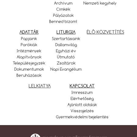
Archívum
Nemzeti kegyhely
Címkék
Pályázatok
Benned bízom!
ADATTÁR
LITURGIA
ÉLŐ KÖZVETÍTÉS
Papjaink
Szertartásaink
Parókiák
Dallamvilág
Intézmények
Egyházi év
Alapítványok
Útmutató
Településjegyzék
Zsoltárok
Dokumentumok
Napi Evangélium
Beruházások
LELKIATYA
KAPCSOLAT
Imresszum
Elérhetőség
Ajánlott oldalak
Visszajelzés
Gyermekvédelmi bejelentés