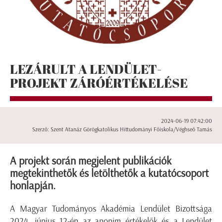
LEZÁRULT A LENDÜLET-
PROJEKT ZÁRÓÉRTÉKELÉSE
2024-06-19 07:42:00
Szerző: Szent Atanáz Görögkatolikus Hittudományi Főiskola/Véghseő Tamás
A projekt során megjelent publikációk
megtekinthetők és letölthetők a kutatócsoport
honlapján.
A Magyar Tudományos Akadémia Lendület Bizottsága
2024. június 12-én az anonim értékelők és a Lendület