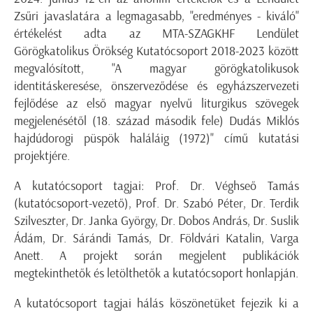
Zsűri javaslatára a legmagasabb, "eredményes - kiváló"
értékelést adta az MTA-SZAGKHF Lendület
Görögkatolikus Örökség Kutatócsoport 2018-2023 között
megvalósított, "A magyar görögkatolikusok
identitáskeresése, önszerveződése és egyházszervezeti
fejlődése az első magyar nyelvű liturgikus szövegek
megjelenésétől (18. század második fele) Dudás Miklós
hajdúdorogi püspök haláláig (1972)" című kutatási
projektjére.
A kutatócsoport tagjai: Prof. Dr. Véghseő Tamás
(kutatócsoport-vezető), Prof. Dr. Szabó Péter, Dr. Terdik
Szilveszter, Dr. Janka György, Dr. Dobos András, Dr. Suslik
Ádám, Dr. Sárándi Tamás, Dr. Földvári Katalin, Varga
Anett. A projekt során megjelent publikációk
megtekinthetők és letölthetők a kutatócsoport honlapján.
A kutatócsoport tagjai hálás köszönetüket fejezik ki a