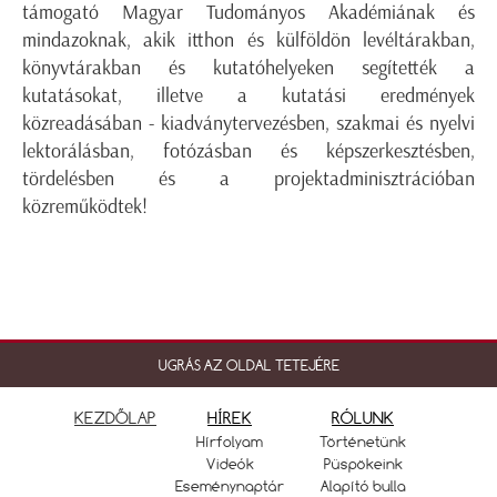
támogató Magyar Tudományos Akadémiának és
mindazoknak, akik itthon és külföldön levéltárakban,
könyvtárakban és kutatóhelyeken segítették a
kutatásokat, illetve a kutatási eredmények
közreadásában - kiadványtervezésben, szakmai és nyelvi
lektorálásban, fotózásban és képszerkesztésben,
tördelésben és a projektadminisztrációban
közreműködtek!
UGRÁS AZ OLDAL TETEJÉRE
KEZDŐLAP
HÍREK
RÓLUNK
Hírfolyam
Történetünk
Videók
Püspökeink
Eseménynaptár
Alapító bulla