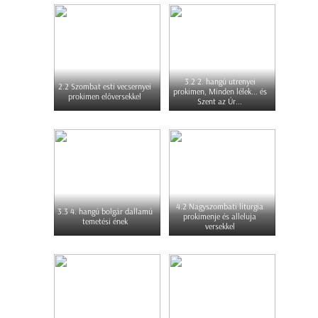
3.2 2. hangú utrenyei
2.2 Szombat esti vecsernyei
prokimen, Minden lélek... és
prokimen előversekkel
Szent az Úr...
4.2 Nagyszombati liturgia
3.3 4. hangú bolgár dallamú
prokimenje és alleluja
temetési ének
versekkel