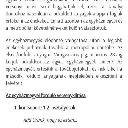
versenyt most sem hagyhatjuk el, ezért a tavalyi
döntőhöz hasonlóan a beküldött anyagok alapján fogjuk
értékelni az énekeket. Emiatt azonban az egyházmegyei és
a metropóliai követelményeket külön választottuk.
Az egyházmegyés elődöntő válogatása után a legjobb
énekesek juthatnak tovább a metropóliai döntőbe. Az
első forduló anyagát Virágvasárnapig, március 28-áig
kérjük beküldeni az egyes egyházmegyék címére. Az
egyházmegyék értesítik a továbbjutókat, és nekik kell a
második forduló anyagának megfelelően elkészíteni a
felvételt.
Az egyházmegyei forduló versenykiírása
1.
korcsoport: 1-2. osztályosok
Add Urunk, hogy ez estén…