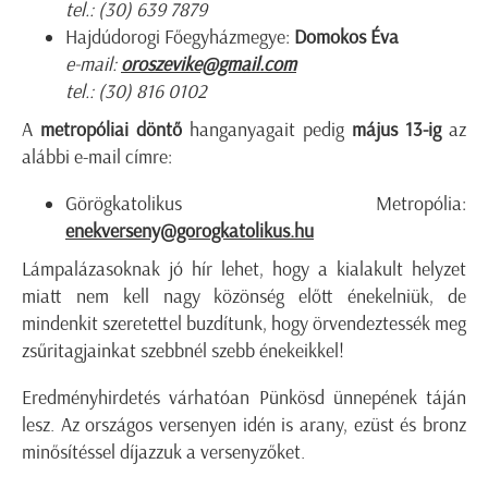
tel.: (30) 639 7879
Hajdúdorogi Főegyházmegye:
Domokos Éva
e-mail:
oroszevike@gmail.com
tel.: (30) 816 0102
A
metropóliai döntő
hanganyagait pedig
május 13-ig
az
alábbi e-mail címre:
Görögkatolikus Metropólia:
enekverseny@gorogkatolikus.hu
Lámpalázasoknak jó hír lehet, hogy a kialakult helyzet
miatt nem kell nagy közönség előtt énekelniük, de
mindenkit szeretettel buzdítunk, hogy örvendeztessék meg
zsűritagjainkat szebbnél szebb énekeikkel!
Eredményhirdetés várhatóan Pünkösd ünnepének táján
lesz. Az országos versenyen idén is arany, ezüst és bronz
minősítéssel díjazzuk a versenyzőket.