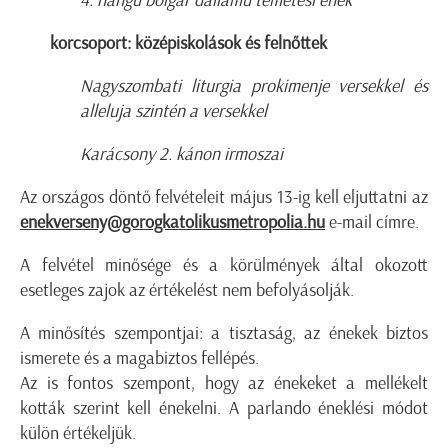
4. hangú bolgár dallamú temetési ének
korcsoport: középiskolások és felnőttek
Nagyszombati liturgia prokimenje versekkel és
alleluja szintén a versekkel
Karácsony 2. kánon irmoszai
Az országos döntő felvételeit május 13-ig kell eljuttatni az
enekverseny@gorogkatolikusmetropolia.hu
e-mail címre.
A felvétel minősége és a körülmények által okozott
esetleges zajok az értékelést nem befolyásolják.
A minősítés szempontjai: a tisztaság, az énekek biztos
ismerete és a magabiztos fellépés.
Az is fontos szempont, hogy az énekeket a mellékelt
kották szerint kell énekelni. A parlando éneklési módot
külön értékeljük.