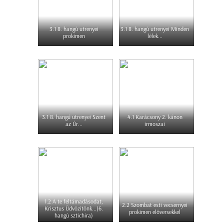
3.1 8. hangú utrenyei
3.1 8. hangú utrenyei Minden
prokimen
lélek...
3.1 8. hangú utrenyei Szent
4.1 Karácsony 2. kánon
az Úr...
irmoszai
1.2 A te feltámadásodat,
2.2 Szombat esti vecsernyei
Krisztus Üdvözítőnk...(6.
prokimen előversekkel
hangú sztichira)