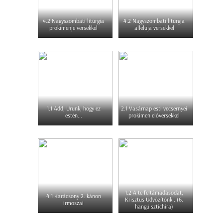
4.2 Nagyszombati liturgia
4.2 Nagyszombati liturgia
prokimenje versekkel
alleluja versekkel
1.1 Add, Urunk, hogy ez
2.1 Vasárnap esti vecsernyei
estén...
prokimen előversekkel
1.2 A te feltámadásodat,
4.1 Karácsony 2. kánon
Krisztus Üdvözítőnk...(6.
irmoszai
hangú sztichira)