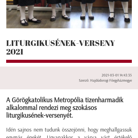
LITURGIKUSÉNEK-VERSENY
2021
2021-03-01 14:43:35
Szerző: Hajdúdorogi Főegyházmegye
A Görögkatolikus Metropólia tizenharmadik
alkalommal rendezi meg szokásos
liturgikusének-versenyét.
Idén sajnos nem tudunk összejönni, hogy meghallgassuk
egymás énekét. Ugyanakkor a várva várt értékelő