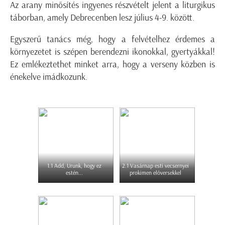
Az arany minősítés ingyenes részvételt jelent a liturgikus
táborban, amely Debrecenben lesz július 4-9. között.
Egyszerű tanács még, hogy a felvételhez érdemes a
környezetet is szépen berendezni ikonokkal, gyertyákkal!
Ez emlékeztethet minket arra, hogy a verseny közben is
énekelve imádkozunk.
1.1 Add, Urunk, hogy ez
2.1 Vasárnap esti vecsernyei
estén...
prokimen előversekkel