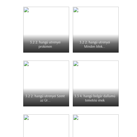
3.2 2. hangú utrenyei
3.2 2. hangú utrenyei
prokimen
Minden lélek...
3.2 2. hangú utrenyei Szent
3.3 4. hangú bolgár dallamú
az Úr...
temetési ének