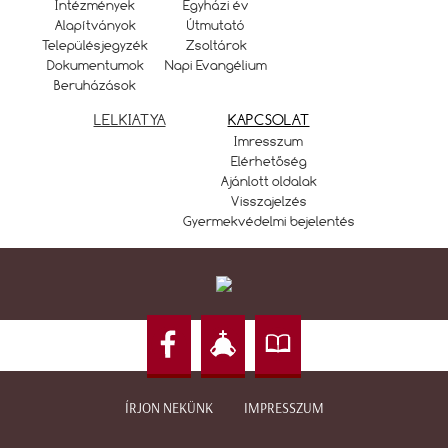
Intézmények
Egyházi év
Alapítványok
Útmutató
Településjegyzék
Zsoltárok
Dokumentumok
Napi Evangélium
Beruházások
LELKIATYA
KAPCSOLAT
Imresszum
Elérhetőség
Ajánlott oldalak
Visszajelzés
Gyermekvédelmi bejelentés
ÍRJON NEKÜNK
IMPRESSZUM