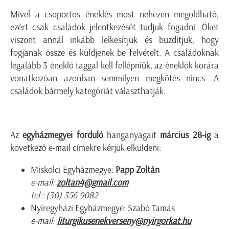
Mivel a csoportos éneklés most nehezen megoldható,
ezért csak családok jelentkezését tudjuk fogadni. Őket
viszont annál inkább lelkesítjük és buzdítjuk, hogy
fogjanak össze és küldjenek be felvételt. A családoknak
legalább 3 éneklő taggal kell fellépniük, az éneklők korára
vonatkozóan azonban semmilyen megkötés nincs. A
családok bármely kategóriát választhatják.
Az
egyházmegyei forduló
hanganyagait
március 28-ig
a
következő e-mail címekre kérjük elküldeni:
Miskolci Egyházmegye:
Papp Zoltán
e-mail:
zoltan4@gmail.com
tel.: (30) 356 9082
Nyíregyházi Egyházmegye: Szabó Tamás
e-mail:
liturgikusenekverseny@nyirgorkat.hu