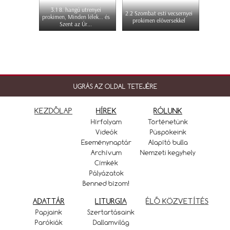
3.1 8. hangú utrenyei
2.2 Szombat esti vecsernyei
prokimen, Minden lélek... és
prokimen előversekkel
Szent az Úr...
UGRÁS AZ OLDAL TETEJÉRE
KEZDŐLAP
HÍREK
RÓLUNK
Hírfolyam
Történetünk
Videók
Püspökeink
Eseménynaptár
Alapító bulla
Archívum
Nemzeti kegyhely
Címkék
Pályázatok
Benned bízom!
ADATTÁR
LITURGIA
ÉLŐ KÖZVETÍTÉS
Papjaink
Szertartásaink
Parókiák
Dallamvilág