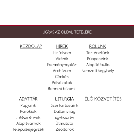
UGRÁS AZ OLDAL TETEJÉRE
KEZDŐLAP
HÍREK
RÓLUNK
Hírfolyam
Történetünk
Videók
Püspökeink
Eseménynaptár
Alapító bulla
Archívum
Nemzeti kegyhely
Címkék
Pályázatok
Benned bízom!
ADATTÁR
LITURGIA
ÉLŐ KÖZVETÍTÉS
Papjaink
Szertartásaink
Parókiák
Dallamvilág
Intézmények
Egyházi év
Alapítványok
Útmutató
Településjegyzék
Zsoltárok