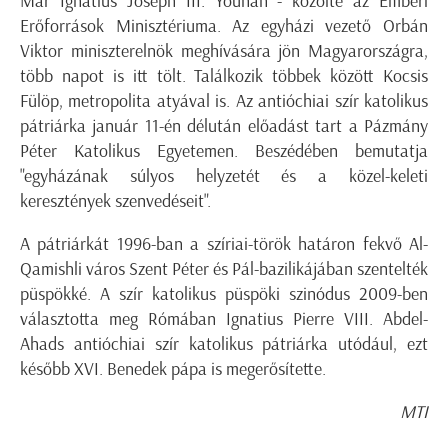
Mar Ignatius Joseph III. Younan - közölte az Emberi
Erőforrások Minisztériuma. Az egyházi vezető Orbán
Viktor miniszterelnök meghívására jön Magyarországra,
több napot is itt tölt. Találkozik többek között Kocsis
Fülöp, metropolita atyával is. Az antióchiai szír katolikus
pátriárka január 11-én délután előadást tart a Pázmány
Péter Katolikus Egyetemen. Beszédében bemutatja
"egyházának súlyos helyzetét és a közel-keleti
keresztények szenvedéseit".
A pátriárkát 1996-ban a szíriai-török határon fekvő Al-
Qamishli város Szent Péter és Pál-bazilikájában szentelték
püspökké. A szír katolikus püspöki szinódus 2009-ben
választotta meg Rómában Ignatius Pierre VIII. Abdel-
Ahads antióchiai szír katolikus pátriárka utódául, ezt
később XVI. Benedek pápa is megerősítette.
MTI