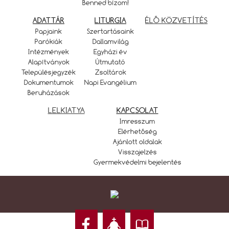
Benned bízom!
ADATTÁR
LITURGIA
ÉLŐ KÖZVETÍTÉS
Papjaink
Szertartásaink
Parókiák
Dallamvilág
Intézmények
Egyházi év
Alapítványok
Útmutató
Településjegyzék
Zsoltárok
Dokumentumok
Napi Evangélium
Beruházások
LELKIATYA
KAPCSOLAT
Imresszum
Elérhetőség
Ajánlott oldalak
Visszajelzés
Gyermekvédelmi bejelentés