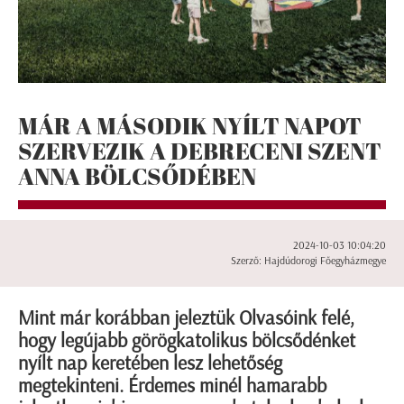
MÁR A MÁSODIK NYÍLT NAPOT
SZERVEZIK A DEBRECENI SZENT
ANNA BÖLCSŐDÉBEN
2024-10-03 10:04:20
Szerző: Hajdúdorogi Főegyházmegye
Mint már korábban jeleztük Olvasóink felé,
hogy legújabb görögkatolikus bölcsődénket
nyílt nap keretében lesz lehetőség
megtekinteni. Érdemes minél hamarabb