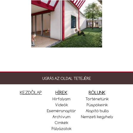
UGRÁS AZ OLDAL TETEJÉRE
KEZDŐLAP
HÍREK
RÓLUNK
Hírfolyam
Történetünk
Videók
Püspökeink
Eseménynaptár
Alapító bulla
Archívum
Nemzeti kegyhely
Címkék
Pályázatok