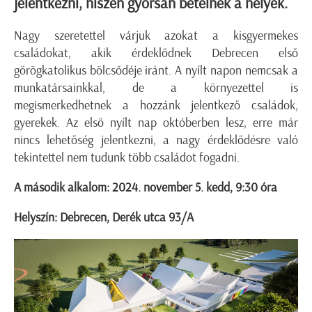
jelentkezni, hiszen gyorsan betelnek a helyek.
Nagy szeretettel várjuk azokat a kisgyermekes
családokat, akik érdeklődnek Debrecen első
görögkatolikus bölcsődéje iránt. A nyílt napon nemcsak a
munkatársainkkal, de a környezettel is
megismerkedhetnek a hozzánk jelentkező családok,
gyerekek. Az első nyílt nap októberben lesz, erre már
nincs lehetőség jelentkezni, a nagy érdeklődésre való
tekintettel nem tudunk több családot fogadni.
A második alkalom: 2024. november 5. kedd, 9:30 óra
Helyszín: Debrecen, Derék utca 93/A