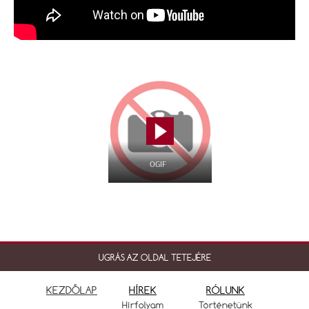
OGIF
UGRÁS AZ OLDAL TETEJÉRE
KEZDŐLAP
HÍREK
RÓLUNK
Hírfolyam
Történetünk