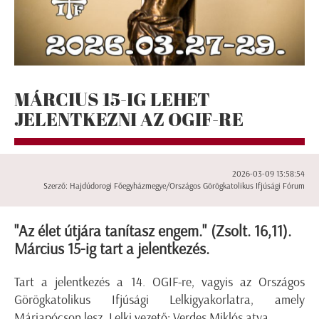
MÁRCIUS 15-IG LEHET
JELENTKEZNI AZ OGIF-RE
2026-03-09 13:58:54
Szerző: Hajdúdorogi Főegyházmegye/Országos Görögkatolikus Ifjúsági Fórum
"Az élet útjára tanítasz engem." (Zsolt. 16,11).
Március 15-ig tart a jelentkezés.
Tart a jelentkezés a 14. OGIF-re, vagyis az Országos
Görögkatolikus Ifjúsági Lelkigyakorlatra, amely
Máriapócson lesz. Lelki vezető: Verdes Miklós atya.