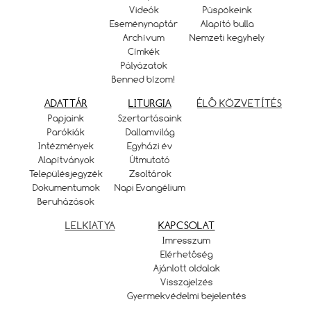
Videók
Püspökeink
Eseménynaptár
Alapító bulla
Archívum
Nemzeti kegyhely
Címkék
Pályázatok
Benned bízom!
ADATTÁR
LITURGIA
ÉLŐ KÖZVETÍTÉS
Papjaink
Szertartásaink
Parókiák
Dallamvilág
Intézmények
Egyházi év
Alapítványok
Útmutató
Településjegyzék
Zsoltárok
Dokumentumok
Napi Evangélium
Beruházások
LELKIATYA
KAPCSOLAT
Imresszum
Elérhetőség
Ajánlott oldalak
Visszajelzés
Gyermekvédelmi bejelentés