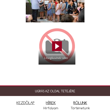
Liturgikusének tábor
UGRÁS AZ OLDAL TETEJÉRE
KEZDŐLAP
HÍREK
RÓLUNK
Hírfolyam
Történetünk