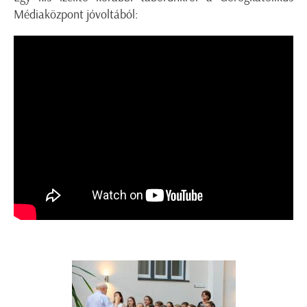
Médiaközpont jóvoltából: