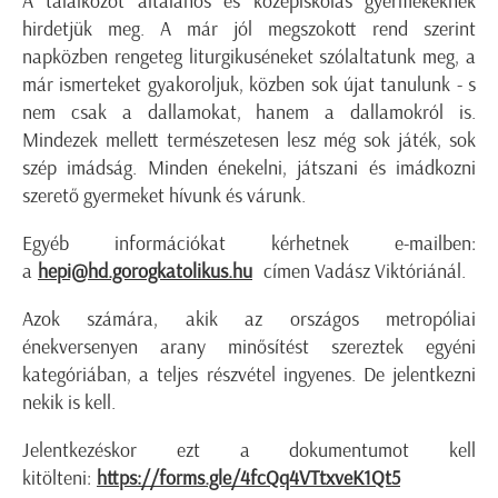
A találkozót általános és középiskolás gyermekeknek
hirdetjük meg. A már jól megszokott rend szerint
napközben rengeteg liturgikuséneket szólaltatunk meg, a
már ismerteket gyakoroljuk, közben sok újat tanulunk - s
nem csak a dallamokat, hanem a dallamokról is.
Mindezek mellett természetesen lesz még sok játék, sok
szép imádság. Minden énekelni, játszani és imádkozni
szerető gyermeket hívunk és várunk.
Egyéb információkat kérhetnek e-mailben:
a
hepi@hd.gorogkatolikus.hu
címen Vadász Viktóriánál.
Azok számára, akik az országos metropóliai
énekversenyen arany minősítést szereztek egyéni
kategóriában, a teljes részvétel ingyenes. De jelentkezni
nekik is kell.
Jelentkezéskor ezt a dokumentumot kell
kitölteni:
https://forms.gle/4fcQq4VTtxveK1Qt5