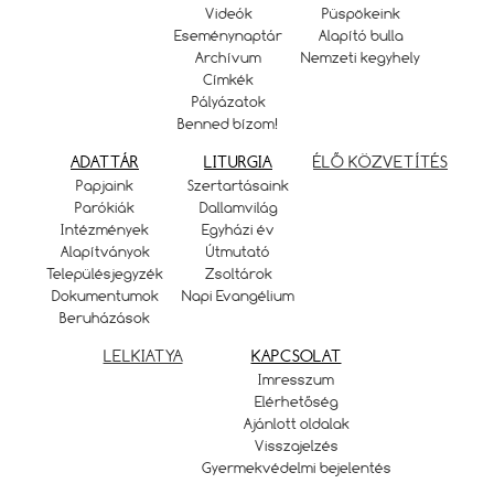
Videók
Püspökeink
Eseménynaptár
Alapító bulla
Archívum
Nemzeti kegyhely
Címkék
Pályázatok
Benned bízom!
ADATTÁR
LITURGIA
ÉLŐ KÖZVETÍTÉS
Papjaink
Szertartásaink
Parókiák
Dallamvilág
Intézmények
Egyházi év
Alapítványok
Útmutató
Településjegyzék
Zsoltárok
Dokumentumok
Napi Evangélium
Beruházások
LELKIATYA
KAPCSOLAT
Imresszum
Elérhetőség
Ajánlott oldalak
Visszajelzés
Gyermekvédelmi bejelentés