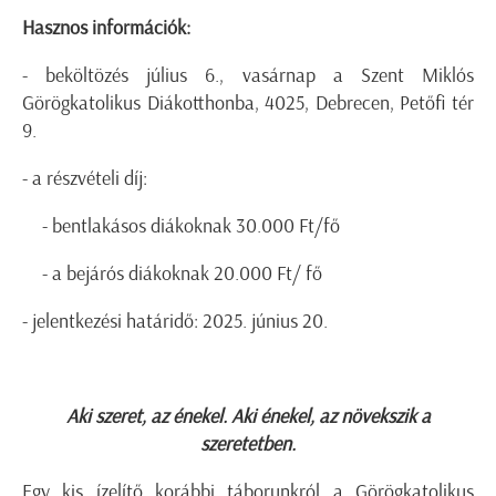
Hasznos információk:
- beköltözés július 6., vasárnap a Szent Miklós
Görögkatolikus Diákotthonba, 4025, Debrecen, Petőfi tér
9.
- a részvételi díj:
- bentlakásos diákoknak 30.000 Ft/fő
- a bejárós diákoknak 20.000 Ft/ fő
- jelentkezési határidő: 2025. június 20.
Aki szeret, az énekel. Aki énekel, az növekszik a
szeretetben.
Egy kis ízelítő korábbi táborunkról a Görögkatolikus