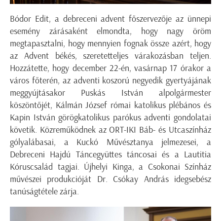
Bódor Edit, a debreceni advent főszervezője az ünnepi
esemény zárásaként elmondta, hogy nagy öröm
megtapasztalni, hogy mennyien fognak össze azért, hogy
az Advent békés, szeretetteljes várakozásban teljen.
Hozzátette, hogy december 22-én, vasárnap 17 órakor a
város főterén, az adventi koszorú negyedik gyertyájának
meggyújtásakor Puskás István alpolgármester
köszöntőjét, Kálmán József római katolikus plébános és
Kapin István görögkatolikus parókus adventi gondolatai
követik. Közreműködnek az ORT-IKI Báb- és Utcaszínház
gólyalábasai, a Kuckó Művésztanya jelmezesei, a
Debreceni Hajdú Táncegyüttes táncosai és a Lautitia
Kóruscsalád tagjai. Újhelyi Kinga, a Csokonai Színház
művészei produkcióját Dr. Csókay András idegsebész
tanúságtétele zárja.