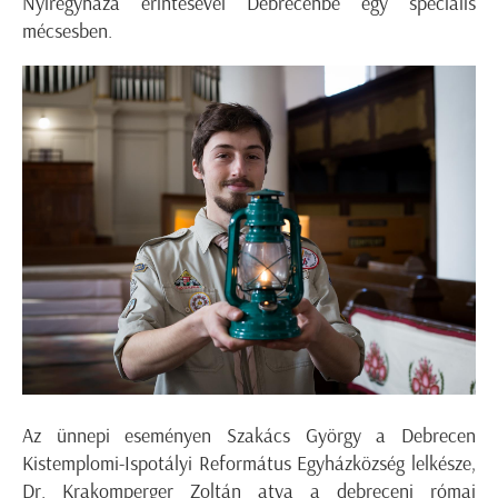
Nyíregyháza érintésével Debrecenbe egy speciális
mécsesben.
Az ünnepi eseményen Szakács György a Debrecen
Kistemplomi-Ispotályi Református Egyházközség lelkésze,
Dr. Krakomperger Zoltán atya a debreceni római