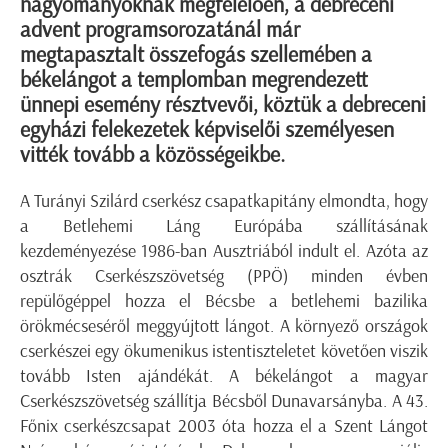
hagyományoknak megfelelően, a debreceni
advent programsorozatánál már
megtapasztalt összefogás szellemében a
békelángot a templomban megrendezett
ünnepi esemény résztvevői, köztük a debreceni
egyházi felekezetek képviselői személyesen
vitték tovább a közösségeikbe.
A Turányi Szilárd cserkész csapatkapitány elmondta, hogy
a Betlehemi Láng Európába szállításának
kezdeményezése 1986-ban Ausztriából indult el. Azóta az
osztrák Cserkészszövetség (PPÖ) minden évben
repülőgéppel hozza el Bécsbe a betlehemi bazilika
örökmécseséről meggyújtott lángot. A környező országok
cserkészei egy ökumenikus istentiszteletet követően viszik
tovább Isten ajándékát. A békelángot a magyar
Cserkészszövetség szállítja Bécsből Dunavarsányba. A 43.
Főnix cserkészcsapat 2003 óta hozza el a Szent Lángot