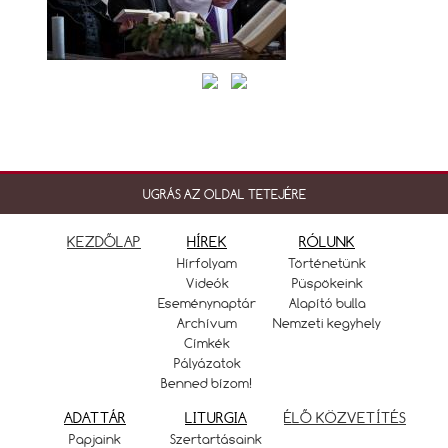
UGRÁS AZ OLDAL TETEJÉRE
KEZDŐLAP
HÍREK
RÓLUNK
Hírfolyam
Történetünk
Videók
Püspökeink
Eseménynaptár
Alapító bulla
Archívum
Nemzeti kegyhely
Címkék
Pályázatok
Benned bízom!
ADATTÁR
LITURGIA
ÉLŐ KÖZVETÍTÉS
Papjaink
Szertartásaink