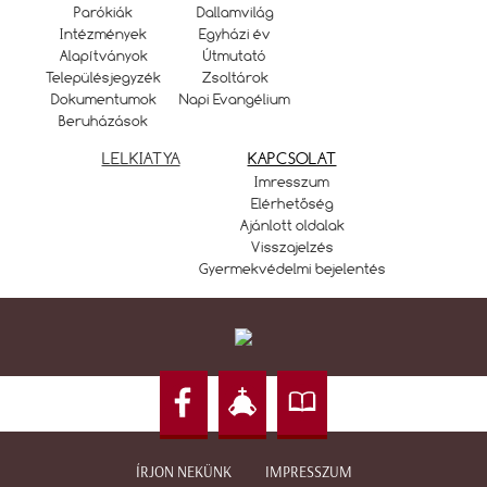
Parókiák
Dallamvilág
Intézmények
Egyházi év
Alapítványok
Útmutató
Településjegyzék
Zsoltárok
Dokumentumok
Napi Evangélium
Beruházások
LELKIATYA
KAPCSOLAT
Imresszum
Elérhetőség
Ajánlott oldalak
Visszajelzés
Gyermekvédelmi bejelentés
ÍRJON NEKÜNK
IMPRESSZUM