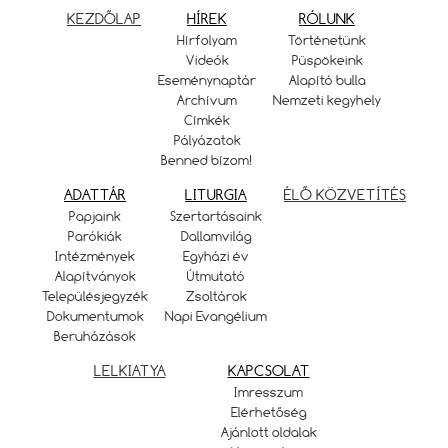
KEZDŐLAP
HÍREK
RÓLUNK
Hírfolyam
Történetünk
Videók
Püspökeink
Eseménynaptár
Alapító bulla
Archívum
Nemzeti kegyhely
Címkék
Pályázatok
Benned bízom!
ADATTÁR
LITURGIA
ÉLŐ KÖZVETÍTÉS
Papjaink
Szertartásaink
Parókiák
Dallamvilág
Intézmények
Egyházi év
Alapítványok
Útmutató
Településjegyzék
Zsoltárok
Dokumentumok
Napi Evangélium
Beruházások
LELKIATYA
KAPCSOLAT
Imresszum
Elérhetőség
Ajánlott oldalak