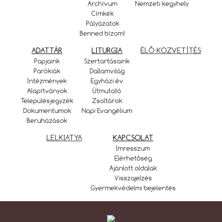
Archívum
Nemzeti kegyhely
Címkék
Pályázatok
Benned bízom!
ADATTÁR
LITURGIA
ÉLŐ KÖZVETÍTÉS
Papjaink
Szertartásaink
Parókiák
Dallamvilág
Intézmények
Egyházi év
Alapítványok
Útmutató
Településjegyzék
Zsoltárok
Dokumentumok
Napi Evangélium
Beruházások
LELKIATYA
KAPCSOLAT
Imresszum
Elérhetőség
Ajánlott oldalak
Visszajelzés
Gyermekvédelmi bejelentés