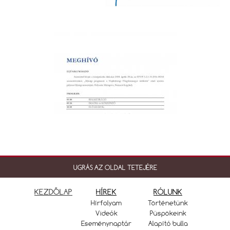
UGRÁS AZ OLDAL TETEJÉRE
KEZDŐLAP
HÍREK
RÓLUNK
Hírfolyam
Történetünk
Videók
Püspökeink
Eseménynaptár
Alapító bulla