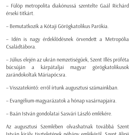
– Fülöp metropolita diakónussá szentelte Gaál Richárd
érseki titkárt.
– Bemutatkozik a Kótaji Görögkatolikus Parókia.
– Idén is nagy érdeklődésnek örvendett a Metropólia
Családtábora.
– Július elején az ukrán nemzetiségűek, Szent Illés próféta
búcsúján a kárpátaljai magyar görögkatolikusok
zarándokoltak Máriapócsra.
– Visszatekintő: erről írtunk augusztusi számainkban.
– Evangélium-magyarázatok a hónap vasárnapjaira.
– Baán István gondolatai Sasvári László emlékére.
Az augusztusi Szemlében olvashatnak továbbá Szent
István király tiszteletének néhány emlékéről, Szent Alipij