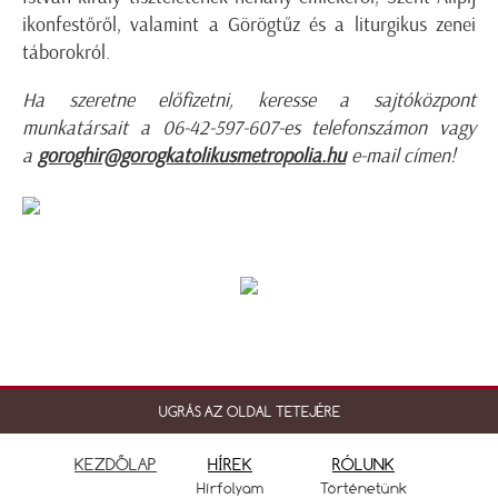
ikonfestőről, valamint a Görögtűz és a liturgikus zenei
táborokról.
Ha szeretne előfizetni, keresse a sajtóközpont
munkatársait a 06-42-597-607-es telefonszámon vagy
a
goroghir@gorogkatolikusmetropolia.hu
e-mail címen!
UGRÁS AZ OLDAL TETEJÉRE
KEZDŐLAP
HÍREK
RÓLUNK
Hírfolyam
Történetünk