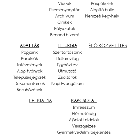
Videók
Püspökeink
Eseménynaptár
Alapító bulla
Archívum
Nemzeti kegyhely
Címkék
Pályázatok
Benned bízom!
ADATTÁR
LITURGIA
ÉLŐ KÖZVETÍTÉS
Papjaink
Szertartásaink
Parókiák
Dallamvilág
Intézmények
Egyházi év
Alapítványok
Útmutató
Településjegyzék
Zsoltárok
Dokumentumok
Napi Evangélium
Beruházások
LELKIATYA
KAPCSOLAT
Imresszum
Elérhetőség
Ajánlott oldalak
Visszajelzés
Gyermekvédelmi bejelentés