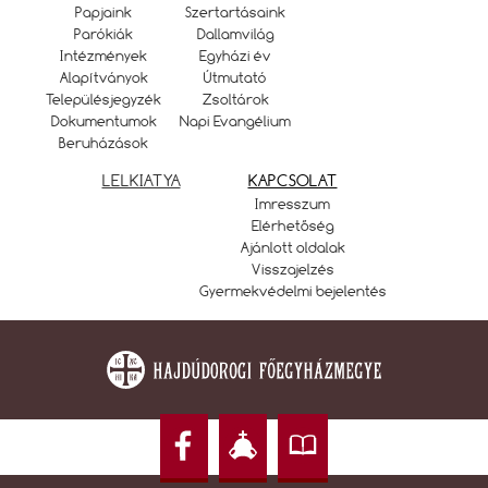
Papjaink
Szertartásaink
Parókiák
Dallamvilág
Intézmények
Egyházi év
Alapítványok
Útmutató
Településjegyzék
Zsoltárok
Dokumentumok
Napi Evangélium
Beruházások
LELKIATYA
KAPCSOLAT
Imresszum
Elérhetőség
Ajánlott oldalak
Visszajelzés
Gyermekvédelmi bejelentés