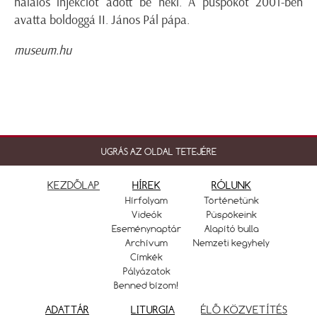
halálos injekciót adott be neki. A püspököt 2001-ben
avatta boldoggá II. János Pál pápa.
museum.hu
UGRÁS AZ OLDAL TETEJÉRE
KEZDŐLAP
HÍREK
RÓLUNK
Hírfolyam
Történetünk
Videók
Püspökeink
Eseménynaptár
Alapító bulla
Archívum
Nemzeti kegyhely
Címkék
Pályázatok
Benned bízom!
ADATTÁR
LITURGIA
ÉLŐ KÖZVETÍTÉS