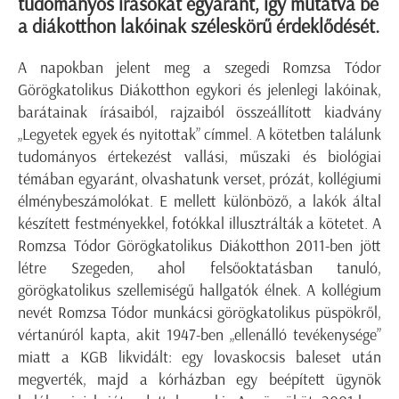
tudományos írásokat egyaránt, így mutatva be
a diákotthon lakóinak széleskörű érdeklődését.
A napokban jelent meg a szegedi Romzsa Tódor
Görögkatolikus Diákotthon egykori és jelenlegi lakóinak,
barátainak írásaiból, rajzaiból összeállított kiadvány
„Legyetek egyek és nyitottak” címmel. A kötetben találunk
tudományos értekezést vallási, műszaki és biológiai
témában egyaránt, olvashatunk verset, prózát, kollégiumi
élménybeszámolókat. E mellett különböző, a lakók által
készített festményekkel, fotókkal illusztrálták a kötetet. A
Romzsa Tódor Görögkatolikus Diákotthon 2011-ben jött
létre Szegeden, ahol felsőoktatásban tanuló,
görögkatolikus szellemiségű hallgatók élnek. A kollégium
nevét Romzsa Tódor munkácsi görögkatolikus püspökről,
vértanúról kapta, akit 1947-ben „ellenálló tevékenysége”
miatt a KGB likvidált: egy lovaskocsis baleset után
megverték, majd a kórházban egy beépített ügynök