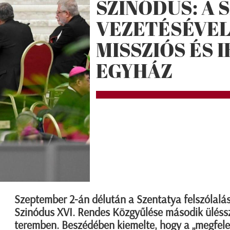
SZINÓDUS: A
VEZETÉSÉVEL
MISSZIÓS ÉS 
EGYHÁZ
Szeptember 2-án délután a Szentatya felszólalá
Szinódus XVI. Rendes Közgyűlése második üléssz
teremben. Beszédében kiemelte, hogy a „megfelel