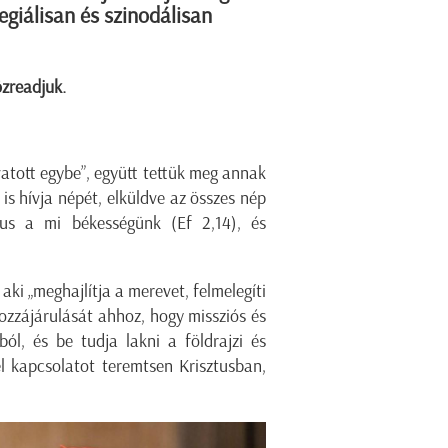
egiálisan és szinodálisan
özreadjuk.
atott egybe”, együtt tettük meg annak
is hívja népét, elküldve az összes nép
tus a mi békességünk (Ef 2,14), és
aki „meghajlítja a merevet, felmelegíti
 hozzájárulását ahhoz, hogy missziós és
ból, és be tudja lakni a földrajzi és
vel kapcsolatot teremtsen Krisztusban,