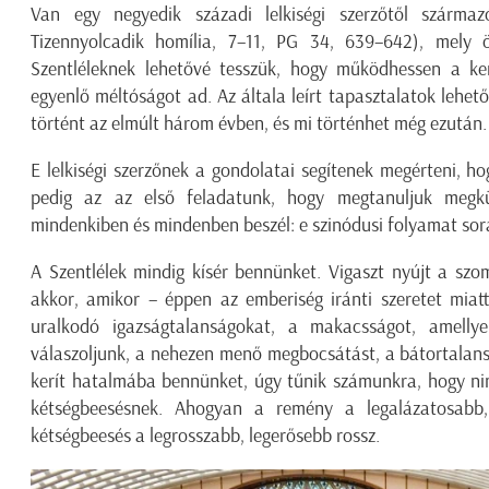
Van egy negyedik századi lelkiségi szerzőtől származ
Tizennyolcadik homília, 7–11, PG 34, 639–642), mely ö
Szentléleknek lehetővé tesszük, hogy működhessen a ke
egyenlő méltóságot ad. Az általa leírt tapasztalatok lehet
történt az elmúlt három évben, és mi történhet még ezután.
E lelkiségi szerzőnek a gondolatai segítenek megérteni, ho
pedig az az első feladatunk, hogy megtanuljuk megk
mindenkiben és mindenben beszél: e szinódusi folyamat sor
A Szentlélek mindig kísér bennünket. Vigaszt nyújt a sz
akkor, amikor – éppen az emberiség iránti szeretet miat
uralkodó igazságtalanságokat, a makacsságot, amellye
válaszoljunk, a nehezen menő megbocsátást, a bátortalan
kerít hatalmába bennünket, úgy tűnik számunkra, hogy ni
kétségbeesésnek. Ahogyan a remény a legalázatosabb
kétségbeesés a legrosszabb, legerősebb rossz.