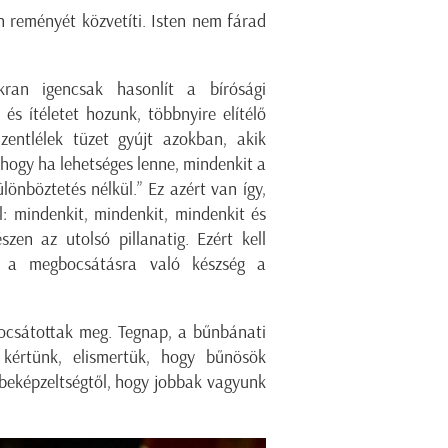
en reményét közvetíti. Isten nem fárad
ran igencsak hasonlít a bírósági
és ítéletet hozunk, többnyire elítélő
zentlélek tüzet gyújt azokban, akik
 hogy ha lehetséges lenne, mindenkit a
önböztetés nélkül.” Ez azért van így,
l: mindenkit, mindenkit, mindenkit és
szen az utolsó pillanatig. Ezért kell
y a megbocsátásra való készség a
ocsátottak meg. Tegnap, a bűnbánati
 kértünk, elismertük, hogy bűnösök
 beképzeltségtől, hogy jobbak vagyunk