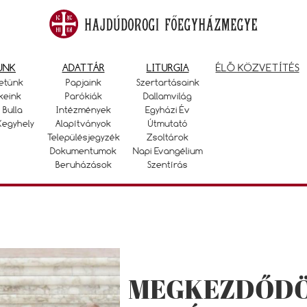
UNK
ADATTÁR
LITURGIA
ÉLŐ KÖZVETÍTÉS
etünk
Papjaink
Szertartásaink
keink
Parókiák
Dallamvilág
 Bulla
Intézmények
Egyházi Év
Kegyhely
Alapítványok
Útmutató
Településjegyzék
Zsoltárok
Dokumentumok
Napi Evangélium
Beruházások
Szentírás
MEGKEZDŐDÖ