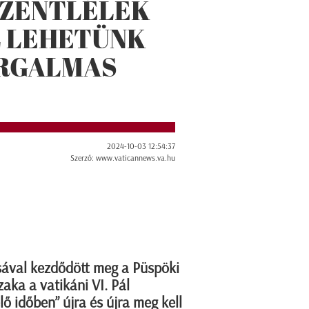
 SZENTLÉLEK
 LEHETÜNK
IRGALMAS
2024-10-03 12:54:37
Szerző: www.vaticannews.va.hu
sával kezdődött meg a Püspöki
aka a vatikáni VI. Pál
ő időben” újra és újra meg kell