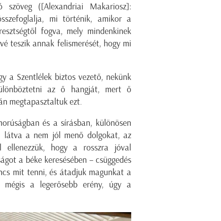
ó szöveg ([Alexandriai Makariosz]:
sszefoglalja, mi történik, amikor a
resztségtől fogva, mely mindenkinek
ővé teszik annak felismerését, hogy mi
gy a Szentlélek biztos vezető, nekünk
ülönböztetni az ő hangját, mert ő
án megtapasztaltuk ezt.
omorúságban és a sírásban, különösen
t látva a nem jól menő dolgokat, az
l ellenezzük, hogy a rosszra jóval
ságot a béke keresésében – csüggedés
ncs mit tenni, és átadjuk magunkat a
, mégis a legerősebb erény, úgy a