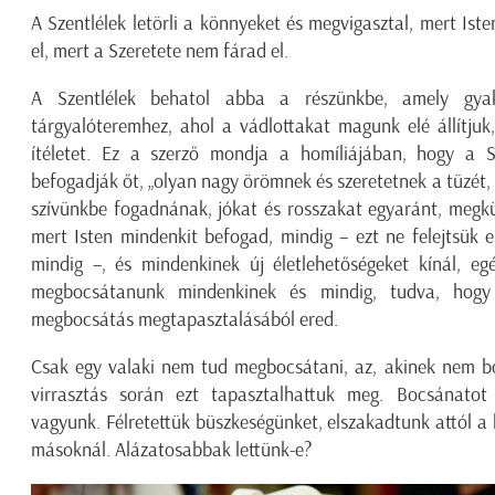
A Szentlélek letörli a könnyeket és megvigasztal, mert Ist
el, mert a Szeretete nem fárad el.
A Szentlélek behatol abba a részünkbe, amely gyak
tárgyalóteremhez, ahol a vádlottakat magunk elé állítjuk, 
ítéletet. Ez a szerző mondja a homíliájában, hogy a S
befogadják őt, „olyan nagy örömnek és szeretetnek a tüzét,
szívünkbe fogadnának, jókat és rosszakat egyaránt, megkül
mert Isten mindenkit befogad, mindig – ezt ne felejtsük e
mindig –, és mindenkinek új életlehetőségeket kínál, egé
megbocsátanunk mindenkinek és mindig, tudva, hog
megbocsátás megtapasztalásából ered.
Csak egy valaki nem tud megbocsátani, az, akinek nem b
virrasztás során ezt tapasztalhattuk meg. Bocsánatot
vagyunk. Félretettük büszkeségünket, elszakadtunk attól a
másoknál. Alázatosabbak lettünk-e?