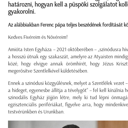
határozni, hogyan kell a püspöki szolgálatot koll
gyakorolni.
Az alábbiakban Ferenc pápa teljes beszédének fordítását k
Kedves Fivéreim és Nővéreim!
Amióta Isten Egyháza – 2021 októberében – „szinódusra hív
a hosszú útnak egy szakaszát, amelyre az Atyaisten mindig 
közé, hogy elvigye annak örömhírét, hogy Jézus Krisz
megerősítve Szentlelkével küldetésében.
Ennek a szinódusi közgyűlésnek, melyet a Szentlélek vezet – 
a hideget, egyenesbe állítja a tévelygőt” – fel kell kínálnia
szinodális Egyház jöjjön létre, mely ki tud lépni önmagá
egzisztenciális perifériákat, figyelve arra, hogy mindenki
testvérünkben és Urunkban.