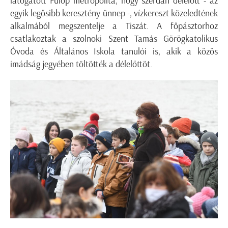
látogatott Fülöp metropolita, hogy szerdán délelőtt - az
egyik legősibb keresztény ünnep -, vízkereszt közeledtének
alkalmából megszentelje a Tiszát. A főpásztorhoz
csatlakoztak a szolnoki Szent Tamás Görögkatolikus
Óvoda és Általános Iskola tanulói is, akik a közös
imádság jegyében töltötték a délelőttöt.