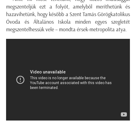
megszenteljük ezt a folyót, amelyből meríthetünk és
hazavihetünk, hogy később a Szent Tamás Görögkatolikus
Óvoda és Általános Iskola minden egyes szegletét
megszentelhessük vele – mondta érsek-metropolita atya.