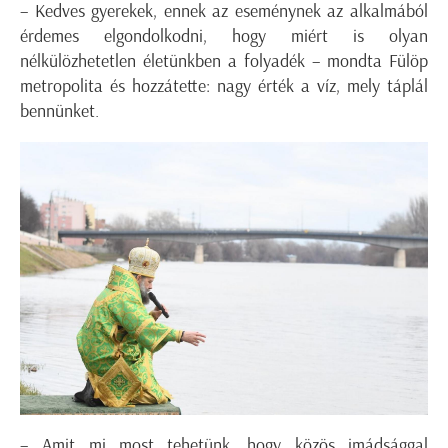
– Kedves gyerekek, ennek az eseménynek az alkalmából
érdemes elgondolkodni, hogy miért is olyan
nélkülözhetetlen életünkben a folyadék – mondta Fülöp
metropolita és hozzátette: nagy érték a víz, mely táplál
bennünket.
– Amit mi most tehetünk, hogy közös imádsággal