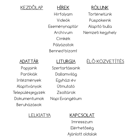
KEZDŐLAP
HÍREK
RÓLUNK
Hírfolyam
Történetünk
Videók
Püspökeink
Eseménynaptár
Alapító bulla
Archívum
Nemzeti kegyhely
Címkék
Pályázatok
Benned bízom!
ADATTÁR
LITURGIA
ÉLŐ KÖZVETÍTÉS
Papjaink
Szertartásaink
Parókiák
Dallamvilág
Intézmények
Egyházi év
Alapítványok
Útmutató
Településjegyzék
Zsoltárok
Dokumentumok
Napi Evangélium
Beruházások
LELKIATYA
KAPCSOLAT
Imresszum
Elérhetőség
Ajánlott oldalak