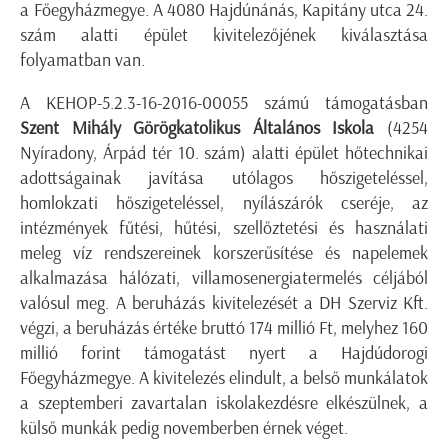
a Főegyházmegye. A 4080 Hajdúnánás, Kapitány utca 24.
szám alatti épület kivitelezőjének kiválasztása
folyamatban van.
A KEHOP-5.2.3-16-2016-00055 számú támogatásban
Szent Mihály Görögkatolikus Általános Iskola
(4254
Nyíradony, Árpád tér 10. szám) alatti épület hőtechnikai
adottságainak javítása utólagos hőszigeteléssel,
homlokzati hőszigeteléssel, nyílászárók cseréje, az
intézmények fűtési, hűtési, szellőztetési és használati
meleg víz rendszereinek korszerűsítése és napelemek
alkalmazása hálózati, villamosenergiatermelés céljából
valósul meg. A beruházás kivitelezését a DH Szerviz Kft.
végzi, a beruházás értéke bruttó 174 millió Ft, melyhez 160
millió forint támogatást nyert a Hajdúdorogi
Főegyházmegye. A kivitelezés elindult, a belső munkálatok
a szeptemberi zavartalan iskolakezdésre elkészülnek, a
külső munkák pedig novemberben érnek véget.