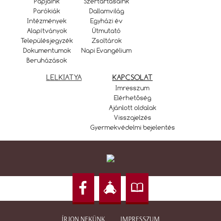
Papjaink
Szertartásaink
Parókiák
Dallamvilág
Intézmények
Egyházi év
Alapítványok
Útmutató
Településjegyzék
Zsoltárok
Dokumentumok
Napi Evangélium
Beruházások
LELKIATYA
KAPCSOLAT
Imresszum
Elérhetőség
Ajánlott oldalak
Visszajelzés
Gyermekvédelmi bejelentés
ÍRJON NEKÜNK
IMPRESSZUM