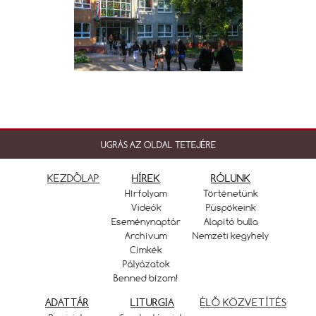
UGRÁS AZ OLDAL TETEJÉRE
KEZDŐLAP
HÍREK
RÓLUNK
Hírfolyam
Történetünk
Videók
Püspökeink
Eseménynaptár
Alapító bulla
Archívum
Nemzeti kegyhely
Címkék
Pályázatok
Benned bízom!
ADATTÁR
LITURGIA
ÉLŐ KÖZVETÍTÉS