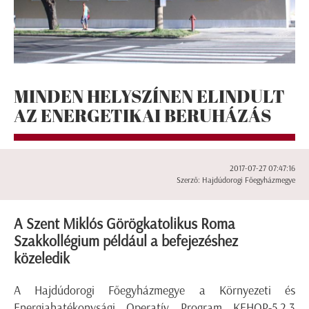
MINDEN HELYSZÍNEN ELINDULT
AZ ENERGETIKAI BERUHÁZÁS
2017-07-27 07:47:16
Szerző: Hajdúdorogi Főegyházmegye
A Szent Miklós Görögkatolikus Roma
Szakkollégium például a befejezéshez
közeledik
A Hajdúdorogi Főegyházmegye a Környezeti és
Energiahatékonysági Operatív Program KEHOP-5.2.3