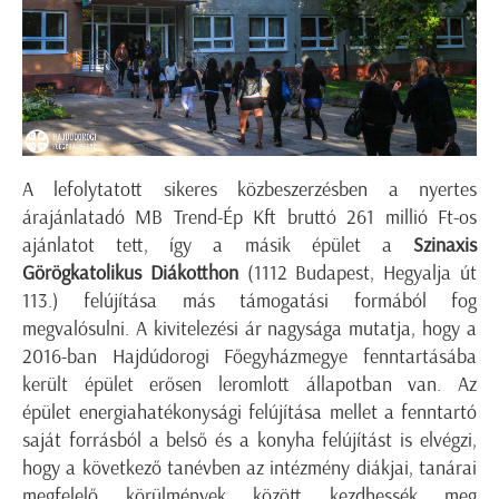
A lefolytatott sikeres közbeszerzésben a nyertes
árajánlatadó MB Trend-Ép Kft bruttó 261 millió Ft-os
ajánlatot tett, így a másik épület a
Szinaxis
Görögkatolikus Diákotthon
(1112 Budapest, Hegyalja út
113.) felújítása más támogatási formából fog
megvalósulni. A kivitelezési ár nagysága mutatja, hogy a
2016-ban Hajdúdorogi Főegyházmegye fenntartásába
került épület erősen leromlott állapotban van. Az
épület energiahatékonysági felújítása mellet a fenntartó
saját forrásból a belső és a konyha felújítást is elvégzi,
hogy a következő tanévben az intézmény diákjai, tanárai
megfelelő körülmények között kezdhessék meg