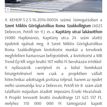
A KEHOP-5.2.3-16-2016-00054 számú támogatásban a
Szent Miklós Görögkatolikus Roma Szakkollégium
(4025
Debrecen, Petőfi tér 9.) és a
Kapitány utcai lakásotthon
(4080 Hajdúnánás, Kapitány utca 24. szám alatti)
épületek újulnak meg. A Szent Miklós Görögkatolikus
Roma Szakkollégium kivitelezési munkái a terveknek
megfelelően hamarosan befejeződnek, a kivitelezést a MB
Trend-Ép Kft végzi bruttó 107 millió Ft beruházási értékkel.
A nyílászárók cseréjével és a külső homlokzat
hőszigetelésével nem csak a projektben vállalt
hőtechnikai adottságok javítása teljesül, hanem az épület
méltó szomszédja lesz a Debrecen, Petőfi tér 8. szám alatt
található májusban átadott impozáns Érseki Hivatalnak.
A Projekt tervezett bruttó összköltsége 121 625 557 Ft,
melyhez 110 000 000 Ft támogatást kapott