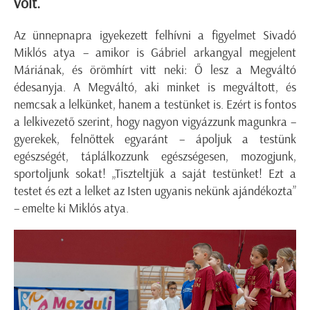
volt.
Az ünnepnapra igyekezett felhívni a figyelmet Sivadó
Miklós atya – amikor is Gábriel arkangyal megjelent
Máriának, és örömhírt vitt neki: Ő lesz a Megváltó
édesanyja. A Megváltó, aki minket is megváltott, és
nemcsak a lelkünket, hanem a testünket is. Ezért is fontos
a lelkivezető szerint, hogy nagyon vigyázzunk magunkra –
gyerekek, felnőttek egyaránt – ápoljuk a testünk
egészségét, táplálkozzunk egészségesen, mozogjunk,
sportoljunk sokat! „Tiszteltjük a saját testünket! Ezt a
testet és ezt a lelket az Isten ugyanis nekünk ajándékozta”
– emelte ki Miklós atya.