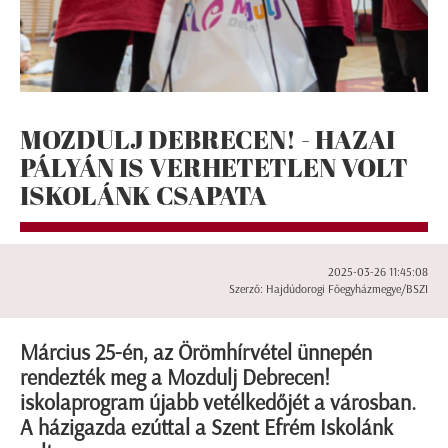
MOZDULJ DEBRECEN! - HAZAI
PÁLYÁN IS VERHETETLEN VOLT
ISKOLÁNK CSAPATA
2025-03-26 11:45:08
Szerző: Hajdúdorogi Főegyházmegye/BSZI
Március 25-én, az Örömhírvétel ünnepén
rendezték meg a Mozdulj Debrecen!
iskolaprogram újabb vetélkedőjét a városban.
A házigazda ezúttal a Szent Efrém Iskolánk