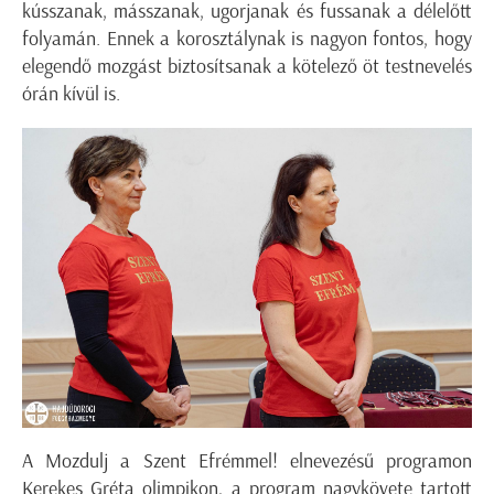
kússzanak, másszanak, ugorjanak és fussanak a délelőtt
folyamán. Ennek a korosztálynak is nagyon fontos, hogy
elegendő mozgást biztosítsanak a kötelező öt testnevelés
órán kívül is.
A Mozdulj a Szent Efrémmel! elnevezésű programon
Kerekes Gréta olimpikon, a program nagykövete tartott