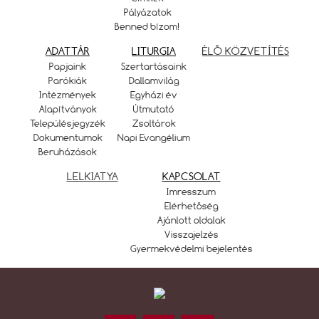
Pályázatok
Benned bízom!
ADATTÁR
LITURGIA
ÉLŐ KÖZVETÍTÉS
Papjaink
Szertartásaink
Parókiák
Dallamvilág
Intézmények
Egyházi év
Alapítványok
Útmutató
Településjegyzék
Zsoltárok
Dokumentumok
Napi Evangélium
Beruházások
LELKIATYA
KAPCSOLAT
Imresszum
Elérhetőség
Ajánlott oldalak
Visszajelzés
Gyermekvédelmi bejelentés