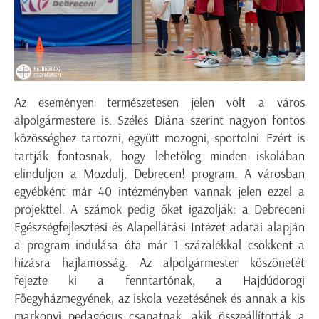
Az eseményen természetesen jelen volt a város
alpolgármestere is. Széles Diána szerint nagyon fontos
közösséghez tartozni, együtt mozogni, sportolni. Ezért is
tartják fontosnak, hogy lehetőleg minden iskolában
elinduljon a Mozdulj, Debrecen! program. A városban
egyébként már 40 intézményben vannak jelen ezzel a
projekttel. A számok pedig őket igazolják: a Debreceni
Egészségfejlesztési és Alapellátási Intézet adatai alapján
a program indulása óta már 1 százalékkal csökkent a
hízásra hajlamosság. Az alpolgármester köszönetét
fejezte ki a fenntartónak, a Hajdúdorogi
Főegyházmegyének, az iskola vezetésének és annak a kis
markonyi pedagógus csapatnak, akik összeállították a