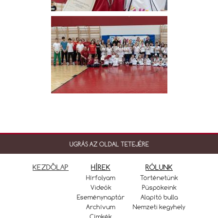
UGRÁS AZ OLDAL TETEJÉRE
KEZDŐLAP
HÍREK
RÓLUNK
Hírfolyam
Történetünk
Videók
Püspökeink
Eseménynaptár
Alapító bulla
Archívum
Nemzeti kegyhely
Címkék