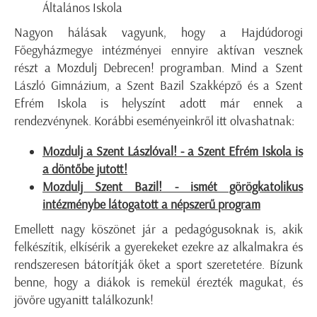
Általános Iskola
Nagyon hálásak vagyunk, hogy a Hajdúdorogi
Főegyházmegye intézményei ennyire aktívan vesznek
részt a Mozdulj Debrecen! programban. Mind a Szent
László Gimnázium, a Szent Bazil Szakképző és a Szent
Efrém Iskola is helyszínt adott már ennek a
rendezvénynek. Korábbi eseményeinkről itt olvashatnak:
Mozdulj a Szent Lászlóval! - a Szent Efrém Iskola is
a döntőbe jutott!
Mozdulj Szent Bazil! - ismét görögkatolikus
intézménybe látogatott a népszerű program
Emellett nagy köszönet jár a pedagógusoknak is, akik
felkészítik, elkísérik a gyerekeket ezekre az alkalmakra és
rendszeresen bátorítják őket a sport szeretetére. Bízunk
benne, hogy a diákok is remekül érezték magukat, és
jövőre ugyanitt találkozunk!