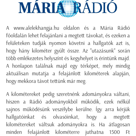
A
www.alelekhangja.hu
oldalon és a Mária Rádió
főoldalán lehet felajánlani a megtett távokat, és ezeken a
felületeken tudják nyomon követni a hallgatók azt is,
hogy hány kilométer gyűlt össze. Az "utazásunk" során
több emlékezetes helyszínt és kegyhelyet is érintünk majd.
A honlapon találnak majd egy térképet, mely mindig
aktuálisan mutatja a felajánlott kilométerek alapján,
hogy mekkora távot tettünk már meg.
A kilométereket pedig szeretnénk adományokra váltani,
hiszen a Rádió adományokból működik, ezek nélkül
sajnos működésünk veszélybe kerülne. Így arra kérjük
hallgatóinkat és olvasóinkat, hogy a megtett
kilométereket váltsuk adományokra is. Ha átlagosan
minden felajánlott kilométerre juthatna 1500 Ft