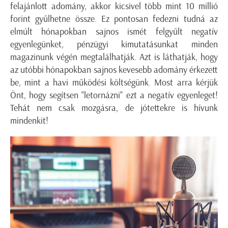
felajánlott adomány, akkor kicsivel több mint 10 millió
forint gyűlhetne össze. Ez pontosan fedezni tudná az
elmúlt hónapokban sajnos ismét felgyűlt negatív
egyenlegünket, pénzügyi kimutatásunkat minden
magazinunk végén megtalálhatják. Azt is láthatják, hogy
az utóbbi hónapokban sajnos kevesebb adomány érkezett
be, mint a havi működési költségünk. Most arra kérjük
Önt, hogy segítsen "letornázni" ezt a negatív egyenleget!
Tehát nem csak mozgásra, de jótettekre is hívunk
mindenkit!