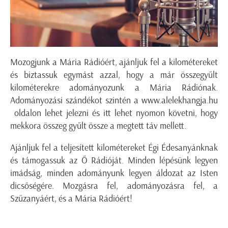
Mozogjunk a Mária Rádióért, ajánljuk fel a kilométereket
és biztassuk egymást azzal, hogy a már összegyűlt
kilométerekre adományozunk a Mária Rádiónak.
Adományozási szándékot szintén a
www.alelekhangja.hu
oldalon lehet jelezni és itt lehet nyomon követni, hogy
mekkora összeg gyűlt össze a megtett táv mellett.
Ajánljuk fel a teljesített kilométereket Égi Édesanyánknak
és támogassuk az Ő Rádióját. Minden lépésünk legyen
imádság, minden adományunk legyen áldozat az Isten
dicsőségére. Mozgásra fel, adományozásra fel, a
Szűzanyáért, és a Mária Rádióért!