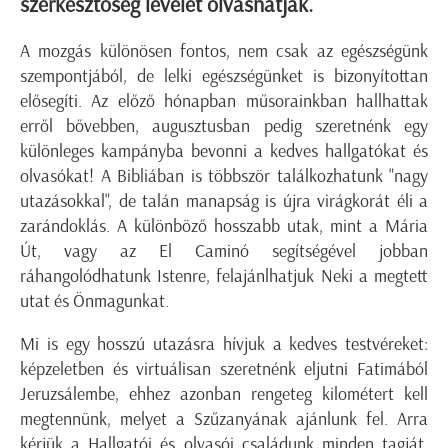
szerkesztőség levelét olvashatják.
A mozgás különösen fontos, nem csak az egészségünk
szempontjából, de lelki egészségünket is bizonyítottan
elősegíti. Az előző hónapban műsorainkban hallhattak
erről bővebben, augusztusban pedig szeretnénk egy
különleges kampányba bevonni a kedves hallgatókat és
olvasókat! A Bibliában is többször találkozhatunk "nagy
utazásokkal", de talán manapság is újra virágkorát éli a
zarándoklás. A különböző hosszabb utak, mint a Mária
Út, vagy az El Caminó segítségével jobban
ráhangolódhatunk Istenre, felajánlhatjuk Neki a megtett
utat és Önmagunkat.
Mi is egy hosszú utazásra hívjuk a kedves testvéreket:
képzeletben és virtuálisan szeretnénk eljutni Fatimából
Jeruzsálembe, ehhez azonban rengeteg kilométert kell
megtennünk, melyet a Szűzanyának ajánlunk fel. Arra
kérjük a Hallgatói és olvasói családunk minden tagját,