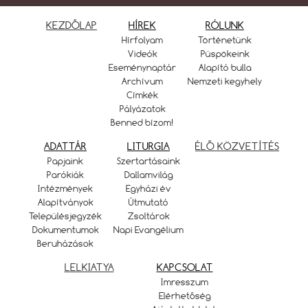
KEZDŐLAP
HÍREK
RÓLUNK
Hírfolyam
Történetünk
Videók
Püspökeink
Eseménynaptár
Alapító bulla
Archívum
Nemzeti kegyhely
Címkék
Pályázatok
Benned bízom!
ADATTÁR
LITURGIA
ÉLŐ KÖZVETÍTÉS
Papjaink
Szertartásaink
Parókiák
Dallamvilág
Intézmények
Egyházi év
Alapítványok
Útmutató
Településjegyzék
Zsoltárok
Dokumentumok
Napi Evangélium
Beruházások
LELKIATYA
KAPCSOLAT
Imresszum
Elérhetőség