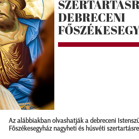
SZERTARTÁSR
DEBRECENI
FŐSZÉKESEG
Az alábbiakban olvashatják a debreceni Istensz
Főszékesegyház nagyheti és húsvéti szertartásre