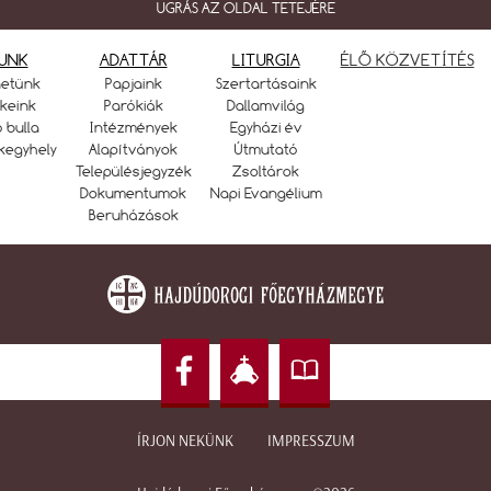
UGRÁS AZ OLDAL TETEJÉRE
UNK
ADATTÁR
LITURGIA
ÉLŐ KÖZVETÍTÉS
netünk
Papjaink
Szertartásaink
keink
Parókiák
Dallamvilág
ó bulla
Intézmények
Egyházi év
kegyhely
Alapítványok
Útmutató
Településjegyzék
Zsoltárok
Dokumentumok
Napi Evangélium
Beruházások
ÍRJON NEKÜNK
IMPRESSZUM