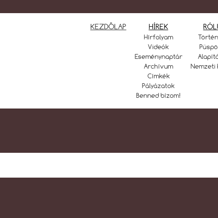
KEZDŐLAP
HÍREK
RÓL
Hírfolyam
Törté
Videók
Püspö
Eseménynaptár
Alapít
Archívum
Nemzeti 
Címkék
Pályázatok
Benned bízom!