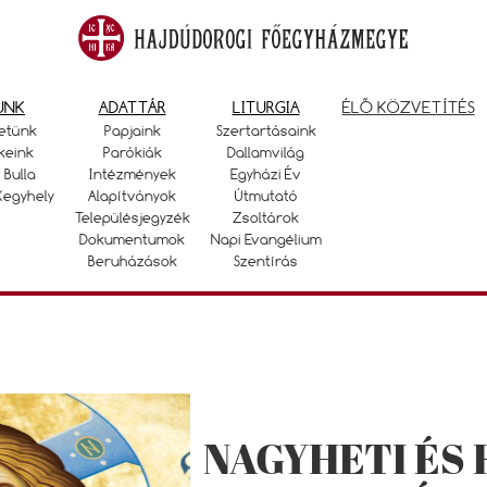
UNK
ADATTÁR
LITURGIA
ÉLŐ KÖZVETÍTÉS
etünk
Papjaink
Szertartásaink
keink
Parókiák
Dallamvilág
 Bulla
Intézmények
Egyházi Év
Kegyhely
Alapítványok
Útmutató
Településjegyzék
Zsoltárok
Dokumentumok
Napi Evangélium
Beruházások
Szentírás
NAGYHETI ÉS 