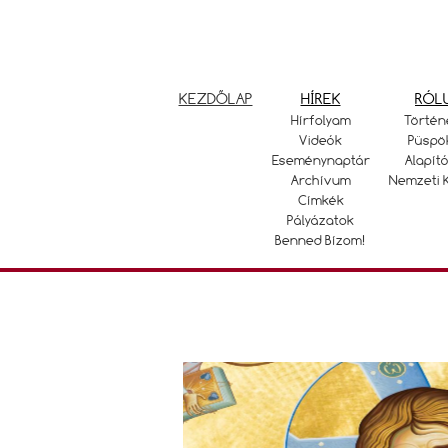
KEZDŐLAP
HÍREK
RÓL
Hírfolyam
Történ
Videók
Püspö
Eseménynaptár
Alapító
Archívum
Nemzeti 
Címkék
Pályázatok
Benned Bízom!