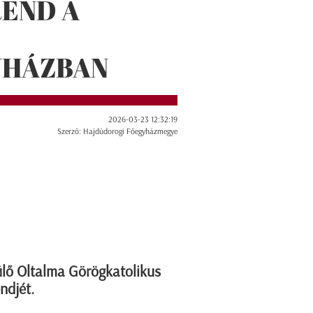
END A
YHÁZBAN
2026-03-23 12:32:19
Szerző: Hajdúdorogi Főegyházmegye
ülő Oltalma Görögkatolikus
ndjét.