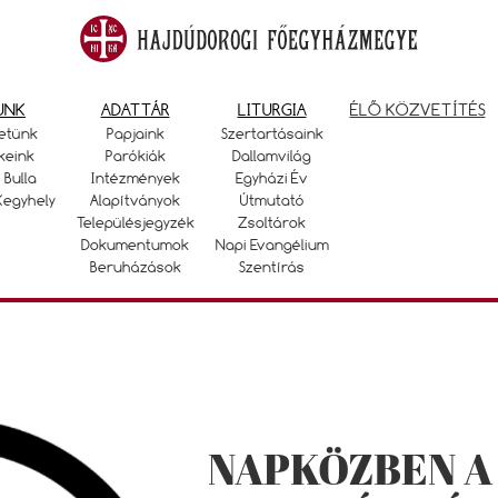
UNK
ADATTÁR
LITURGIA
ÉLŐ KÖZVETÍTÉS
etünk
Papjaink
Szertartásaink
keink
Parókiák
Dallamvilág
 Bulla
Intézmények
Egyházi Év
Kegyhely
Alapítványok
Útmutató
Településjegyzék
Zsoltárok
Dokumentumok
Napi Evangélium
Beruházások
Szentírás
NAPKÖZBEN A