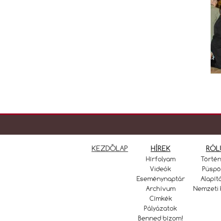
KEZDŐLAP
HÍREK
RÓL
Hírfolyam
Törté
Videók
Püspö
Eseménynaptár
Alapít
Archívum
Nemzeti 
Címkék
Pályázatok
Benned bízom!