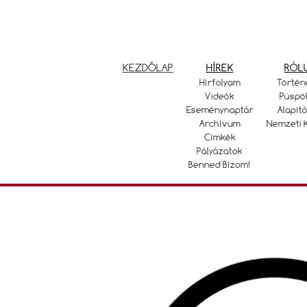
KEZDŐLAP
HÍREK
RÓL
Hírfolyam
Történ
Videók
Püspö
Eseménynaptár
Alapító
Archívum
Nemzeti 
Címkék
Pályázatok
Benned Bízom!