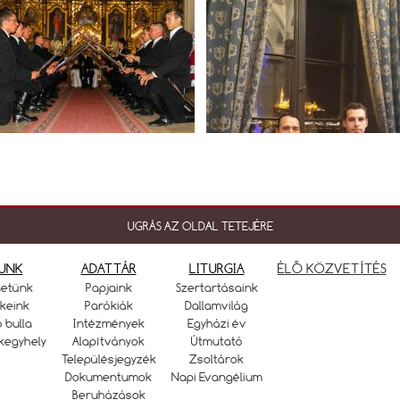
UGRÁS AZ OLDAL TETEJÉRE
UNK
ADATTÁR
LITURGIA
ÉLŐ KÖZVETÍTÉS
netünk
Papjaink
Szertartásaink
keink
Parókiák
Dallamvilág
ó bulla
Intézmények
Egyházi év
kegyhely
Alapítványok
Útmutató
Településjegyzék
Zsoltárok
Dokumentumok
Napi Evangélium
Beruházások