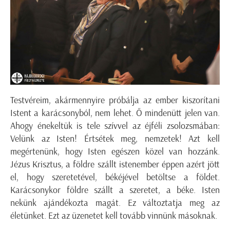
Testvéreim, akármennyire próbálja az ember kiszorítani
Istent a karácsonyból, nem lehet. Ő mindenütt jelen van.
Ahogy énekeltük is tele szívvel az éjféli zsolozsmában:
Velünk az Isten! Értsétek meg, nemzetek! Azt kell
megértenünk, hogy Isten egészen közel van hozzánk.
Jézus Krisztus, a földre szállt istenember éppen azért jött
el, hogy szeretetével, békéjével betöltse a földet.
Karácsonykor földre szállt a szeretet, a béke. Isten
nekünk ajándékozta magát. Ez változtatja meg az
életünket. Ezt az üzenetet kell tovább vinnünk másoknak.