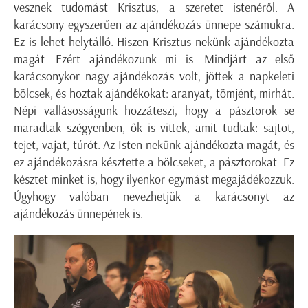
vesznek tudomást Krisztus, a szeretet istenéről. A
karácsony egyszerűen az ajándékozás ünnepe számukra.
Ez is lehet helytálló. Hiszen Krisztus nekünk ajándékozta
magát. Ezért ajándékozunk mi is. Mindjárt az első
karácsonykor nagy ajándékozás volt, jöttek a napkeleti
bölcsek, és hoztak ajándékokat: aranyat, tömjént, mirhát.
Népi vallásosságunk hozzáteszi, hogy a pásztorok se
maradtak szégyenben, ők is vittek, amit tudtak: sajtot,
tejet, vajat, túrót. Az Isten nekünk ajándékozta magát, és
ez ajándékozásra késztette a bölcseket, a pásztorokat. Ez
késztet minket is, hogy ilyenkor egymást megajádékozzuk.
Úgyhogy valóban nevezhetjük a karácsonyt az
ajándékozás ünnepének is.