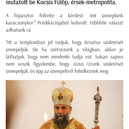
mutatott be Kocsis Fülöp, érsek-metropolita.
A főpásztor föltette a kérdést: mit ünneplünk
karácsonykor? Prédikációjából kiderült: többféle választ
adhatunk rá.
"Itt a templomban jól tudjuk, hogy Krisztus születését
ünnepeljük. De ha szétnézünk a világban, akkor jó
láthatjuk, hogy nem mindenki tudja ezt. Sokan sajnos
nem veszik figyelembe, hogy Jézus Urunk születését
ünnepeljük, és épp az ünnepeltről feledkeznek meg.