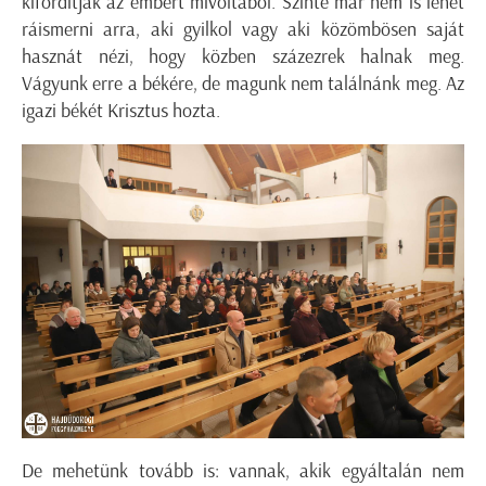
kifordítják az embert mivoltából. Szinte már nem is lehet
ráismerni arra, aki gyilkol vagy aki közömbösen saját
hasznát nézi, hogy közben százezrek halnak meg.
Vágyunk erre a békére, de magunk nem találnánk meg. Az
igazi békét Krisztus hozta.
De mehetünk tovább is: vannak, akik egyáltalán nem