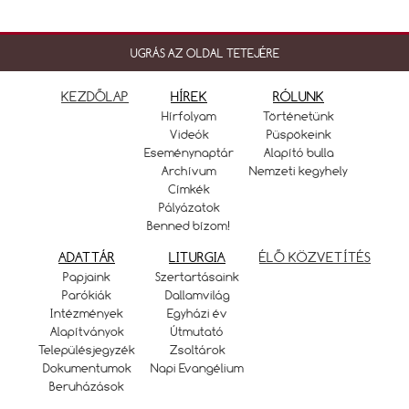
UGRÁS AZ OLDAL TETEJÉRE
KEZDŐLAP
HÍREK
RÓLUNK
Hírfolyam
Történetünk
Videók
Püspökeink
Eseménynaptár
Alapító bulla
Archívum
Nemzeti kegyhely
Címkék
Pályázatok
Benned bízom!
ADATTÁR
LITURGIA
ÉLŐ KÖZVETÍTÉS
Papjaink
Szertartásaink
Parókiák
Dallamvilág
Intézmények
Egyházi év
Alapítványok
Útmutató
Településjegyzék
Zsoltárok
Dokumentumok
Napi Evangélium
Beruházások