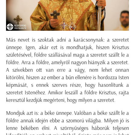
Más nevet is szoktak adni a karácsonynak: a szeretet
ünnepe. Igen, akár ezt is mondhatjuk, hiszen Krisztus
születésével, földre szállásával maga a szeretet szállt le a
földre. Arra a földre, amelyről nagyon hiányzik a szeretet.
A szívekben ott van erre a vágy, nem lehet onnan
kitörölni, hiszen az ember a bűn ellenére is hordozza Isten
képmását, s ennek szerves része, hogy hasonlítunk a
szeretet Istenéhez. Amikor leszáll a földre Krisztus, rajta
keresztül kezdjük megérteni, hogy milyen a szeretet.
Mondjuk azt is: a béke ünnepe. Valóban a béke szállt le a
földre annak idején ebbe a szomorú világba. Milyen jó is
lenne békében élni. A szörnyűséges háborúk teljesen