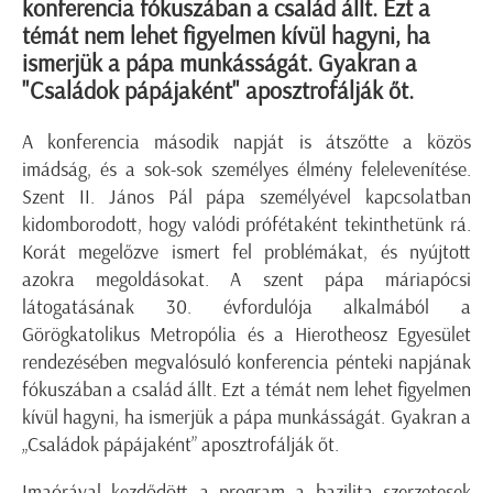
konferencia fókuszában a család állt. Ezt a
témát nem lehet figyelmen kívül hagyni, ha
ismerjük a pápa munkásságát. Gyakran a
"Családok pápájaként" aposztrofálják őt.
A konferencia második napját is átszőtte a közös
imádság, és a sok-sok személyes élmény felelevenítése.
Szent II. János Pál pápa személyével kapcsolatban
kidomborodott, hogy valódi prófétaként tekinthetünk rá.
Korát megelőzve ismert fel problémákat, és nyújtott
azokra megoldásokat. A szent pápa máriapócsi
látogatásának 30. évfordulója alkalmából a
Görögkatolikus Metropólia és a Hierotheosz Egyesület
rendezésében megvalósuló konferencia pénteki napjának
fókuszában a család állt. Ezt a témát nem lehet figyelmen
kívül hagyni, ha ismerjük a pápa munkásságát. Gyakran a
„Családok pápájaként” aposztrofálják őt.
Imaórával kezdődött a program a bazilita szerzetesek