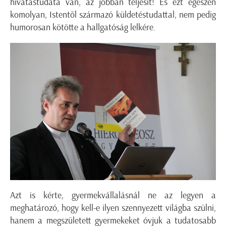
hivatástudata van, az jobban teljesít! És ezt egészen
komolyan, Istentől származó küldetéstudattal, nem pedig
humorosan kötötte a hallgatóság lelkére.
Azt is kérte, gyermekvállalásnál ne az legyen a
meghatározó, hogy kell-e ilyen szennyezett világba szülni,
hanem a megszületett gyermekeket óvjuk a tudatosabb