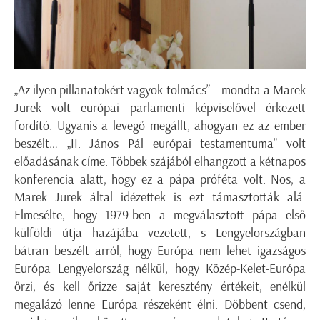
„Az ilyen pillanatokért vagyok tolmács” – mondta a Marek
Jurek volt európai parlamenti képviselővel érkezett
fordító. Ugyanis a levegő megállt, ahogyan ez az ember
beszélt… „II. János Pál európai testamentuma” volt
előadásának címe. Többek szájából elhangzott a kétnapos
konferencia alatt, hogy ez a pápa próféta volt. Nos, a
Marek Jurek által idézettek is ezt támasztották alá.
Elmesélte, hogy 1979-ben a megválasztott pápa első
külföldi útja hazájába vezetett, s Lengyelországban
bátran beszélt arról, hogy Európa nem lehet igazságos
Európa Lengyelország nélkül, hogy Közép-Kelet-Európa
őrzi, és kell őrizze saját keresztény értékeit, enélkül
megalázó lenne Európa részeként élni. Döbbent csend,