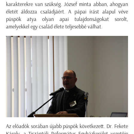
karakterekre van szükség. József minta abban, ahogyan
életét áldozza családjáért. A pápai írást alapul véve
püspök atya olyan apai tulajdonságokat sorolt,
amelyekkel egy család élete teljesebbé válhat.
Az előadók sorában újabb püspök következett. Dr. Fekete
Károly, a Tiszántúli Református Egyházkerület vezetője