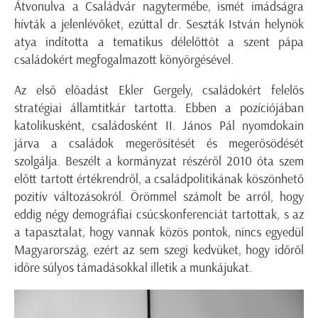
Átvonulva a Családvár nagytermébe, ismét imádságra
hívták a jelenlévőket, ezúttal dr. Seszták István helynök
atya indította a tematikus délelőttöt a szent pápa
családokért megfogalmazott könyörgésével.
Az első előadást Ekler Gergely, családokért felelős
stratégiai államtitkár tartotta. Ebben a pozíciójában
katolikusként, családosként II. János Pál nyomdokain
járva a családok megerősítését és megerősödését
szolgálja. Beszélt a kormányzat részéről 2010 óta szem
előtt tartott értékrendről, a családpolitikának köszönhető
pozitív változásokról. Örömmel számolt be arról, hogy
eddig négy demográfiai csúcskonferenciát tartottak, s az
a tapasztalat, hogy vannak közös pontok, nincs egyedül
Magyarország, ezért az sem szegi kedvüket, hogy időről
időre súlyos támadásokkal illetik a munkájukat.