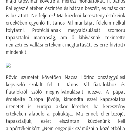
majd tapsvihar követte a merész mondatokat. II. János
Pál egész életében őszintén és bátran beszélt, és másokat
is bíztatott: Ne féljetek! Ma küzdeni keresztény értékeink
érdekében egyenlő II. János Pál munkáját félelem nélkül
folytatni. Próféciájának megvalósulását szomorú
tapasztalni manapság, ám ő kihívásnak tekintette
nemzeti és vallási értékeink megtartását, és erre hív(ott)
mindenkit.
Rövid szünetet követően Nacsa Lőrinc országgyűlési
képviselő szólalt fel, II. János Pál fiatalokhoz és
fiatalokról szóló megnyilvánulásait idézve. A pápát
érdekelte Európa jövője, kimondta ezzel kapcsolatos
üzenetét is: Európa akkor létezhet, ha keresztény
értékeken alapuló a politikája. Ma ennek ellenkezőjét
tapasztaljuk, ezért elszántan küzdenünk kell
alapértékeinkért. „Nem engedjük száműzni a közéletből a