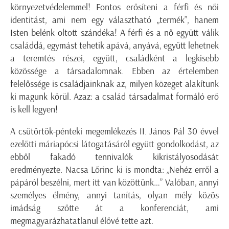
környezetvédelemmel! Fontos erősíteni a férfi és női
identitást, ami nem egy választható „termék”, hanem
Isten belénk oltott szándéka! A férfi és a nő együtt válik
családdá, egymást tehetik apává, anyává, együtt lehetnek
a teremtés részei, együtt, családként a legkisebb
közössége a társadalomnak. Ebben az értelemben
felelőssége is családjainknak az, milyen közeget alakítunk
ki magunk körül. Azaz: a család társadalmat formáló erő
is kell legyen!
A csütörtök-pénteki megemlékezés II. János Pál 30 évvel
ezelőtti máriapócsi látogatásáról együtt gondolkodást, az
ebből fakadó tennivalók kikristályosodását
eredményezte. Nacsa Lőrinc ki is mondta: „Nehéz erről a
pápáról beszélni, mert itt van közöttünk…” Valóban, annyi
személyes élmény, annyi tanítás, olyan mély közös
imádság szőtte át a konferenciát, ami
megmagyarázhatatlanul élővé tette azt.