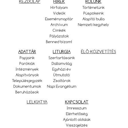
KEZDŐLAP
HÍREK
RÓLUNK
Hírfolyam
Történetünk
Videók
Püspökeink
Eseménynaptár
Alapító bulla
Archívum
Nemzeti kegyhely
Címkék
Pályázatok
Benned bízom!
ADATTÁR
LITURGIA
ÉLŐ KÖZVETÍTÉS
Papjaink
Szertartásaink
Parókiák
Dallamvilág
Intézmények
Egyházi év
Alapítványok
Útmutató
Településjegyzék
Zsoltárok
Dokumentumok
Napi Evangélium
Beruházások
LELKIATYA
KAPCSOLAT
Imresszum
Elérhetőség
Ajánlott oldalak
Visszajelzés