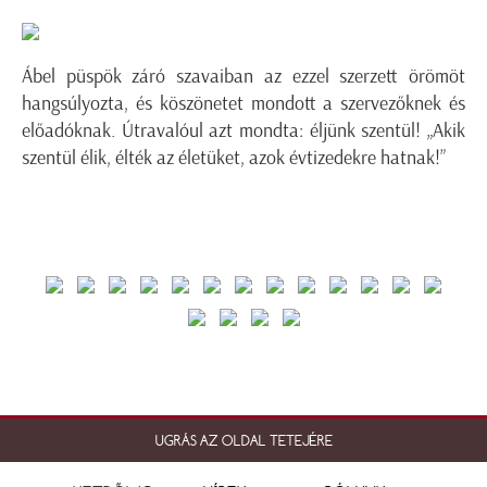
Ábel püspök záró szavaiban az ezzel szerzett örömöt
hangsúlyozta, és köszönetet mondott a szervezőknek és
előadóknak. Útravalóul azt mondta: éljünk szentül! „Akik
szentül élik, élték az életüket, azok évtizedekre hatnak!”
UGRÁS AZ OLDAL TETEJÉRE