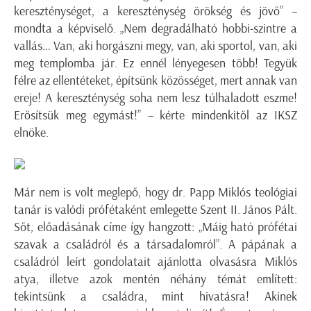
kereszténységet, a kereszténység örökség és jövő” –
mondta a képviselő. „Nem degradálható hobbi-szintre a
vallás… Van, aki horgászni megy, van, aki sportol, van, aki
meg templomba jár. Ez ennél lényegesen több! Tegyük
félre az ellentéteket, építsünk közösséget, mert annak van
ereje! A kereszténység soha nem lesz túlhaladott eszme!
Erősítsük meg egymást!” – kérte mindenkitől az IKSZ
elnöke.
Már nem is volt meglepő, hogy dr. Papp Miklós teológiai
tanár is valódi prófétaként emlegette Szent II. János Pált.
Sőt, előadásának címe így hangzott: „Máig ható prófétai
szavak a családról és a társadalomról”. A pápának a
családról leírt gondolatait ajánlotta olvasásra Miklós
atya, illetve azok mentén néhány témát említett:
tekintsünk a családra, mint hivatásra! Akinek