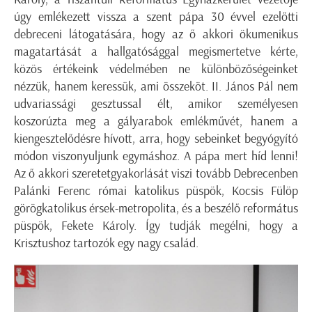
úgy emlékezett vissza a szent pápa 30 évvel ezelőtti
debreceni látogatására, hogy az ő akkori ökumenikus
magatartását a hallgatósággal megismertetve kérte,
közös értékeink védelmében ne különbözőségeinket
nézzük, hanem keressük, ami összeköt. II. János Pál nem
udvariassági gesztussal élt, amikor személyesen
koszorúzta meg a gályarabok emlékművét, hanem a
kiengesztelődésre hívott, arra, hogy sebeinket begyógyító
módon viszonyuljunk egymáshoz. A pápa mert híd lenni!
Az ő akkori szeretetgyakorlását viszi tovább Debrecenben
Palánki Ferenc római katolikus püspök, Kocsis Fülöp
görögkatolikus érsek-metropolita, és a beszélő református
püspök, Fekete Károly. Így tudják megélni, hogy a
Krisztushoz tartozók egy nagy család.