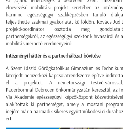
Az „Újabb lehetőségek a debreceni Szent Lászlóban”
elnevezésű mobilitási projekt keretében az intézmény
harminc egészségügyi szakképzésben tanuló diákja
teljesíthette szakmai gyakorlatát külföldön. Kovács Judit
projektkoordinátor osztotta meg gondolatait
partnerségekről, az egészségügyi szektor kihívásairól és a
mobilitás mérhető eredményeiről.
Intézményi háttér és a partnerhálózat bővítése
A Szent László Görögkatolikus Gimnázium és Technikum
kiterjedt nemzetközi kapcsolatrendszerre építve indította
el a projektet. A németországi testvérvárossal,
Paderbornnal Debrecen önkormányzatán keresztül, az In
Via Akademie egészségügyi képzőközpont közvetítésével
alakítottak ki partnerséget, amely a mostani program
idejére már a harmadik sikeres együttműködési ciklusához
ért.