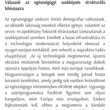
Válaszok az egészségügyi szakképzés strukturális
kihívásaira
Az egészségügyi szektort érintő demográfiai változások,
az idősödő lakosság növekvő ellátási igénye, valamint az
orvos- és ápolóhiány fokozott elvárásokat támasztanak a
szakképzéssel szemben. Emellett a hazai infrastruktúra és
a technológiai modernizáció helyenként elmarad a
nyugat-európai mintáktól, ami nehezíti a naprakész tudás
elsajátítását. „Az új technológiák megismerése, újszerű
oktatási módszerek bevezetése a magyarországi diákok
számára éppolyan fontos, mint más európai tanulóknak.
Magyarországon a betegek nem mindig jutnak hozzá
korszerű kezeléshez, amely pedig sok esetben lerövidítené
az egészségügyi intézményben eltöltött idejüket. Ugyanígy
a szűrőprogramokra fordított figyelem sem olyan
hangsúlyos, mint Európa más országaiban. Ezeken
fejlesztenünk kell, ehhez a megismerés a kiinduló