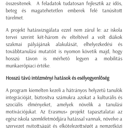
összesítenek. A feladatok tudatosan fejlesztik az idős,
beteg és magatehetetlen emberek felé tanúsított
türelmet.
A projekt hatásvizsgálata ezzel nem zárul le: az iskola
tervei szerint két-három év elteltével a volt diákok
szakmai pályájának alakulását, elhelyezkedési és
továbbtanulási mutatóit is nyomon követik majd, hogy
hosszú távon is mérhető legyen a mobilitás
munkaerőpiaci értéke.
Hosszú távú intézményi hatások és esélyegyenlőség
A program kiemelten kezeli a hátrányos helyzetű tanulók
integrációját, biztosítva számukra azokat a kulturális és
szociális élményeket, amelyek növelik a tanulási
motivációjukat. Az Erasmus+ projekt tapasztalatai az
egész iskola szemléletmódjára hatással vannak, növelve a
szervezet nyitottságát és elkötelezettségét a nemzetközi