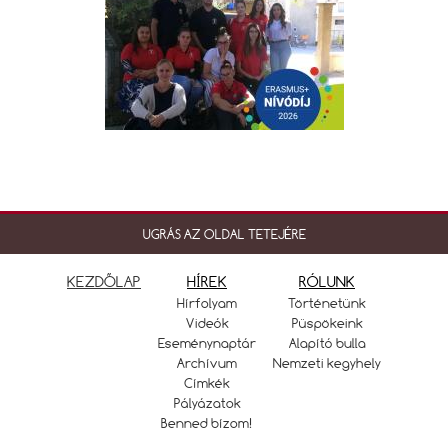
UGRÁS AZ OLDAL TETEJÉRE
KEZDŐLAP
HÍREK
RÓLUNK
Hírfolyam
Történetünk
Videók
Püspökeink
Eseménynaptár
Alapító bulla
Archívum
Nemzeti kegyhely
Címkék
Pályázatok
Benned bízom!