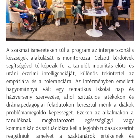
A szakmai ismereteken túl a program az interperszonális
készségek alakulását is monitorozza. Célzott kérdőívek
segítségével térképezik fel a tanulók mobilitás előtti és
utáni érzelmi intelligenciáját, különös tekintettel az
empátiára és a toleranciára. Az intézményben emellett
hagyománnyá vált egy tematikus iskolai nap és
háziverseny szervezése, ahol szituációs játékokon és
drámapedagógiai feladatokon keresztül mérik a diákok
problémamegoldó képességét. Ezeken az alkalmakon a
tanulóknak meghatározott egészségügyi vagy
kommunikációs szituációkra kell a legjobb tudásuk szerint
reagálniuk, amelyet a szaktanárok értékelnek és