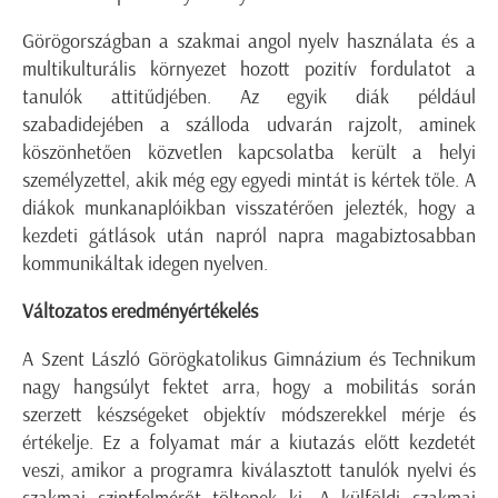
Görögországban a szakmai angol nyelv használata és a
multikulturális környezet hozott pozitív fordulatot a
tanulók attitűdjében. Az egyik diák például
szabadidejében a szálloda udvarán rajzolt, aminek
köszönhetően közvetlen kapcsolatba került a helyi
személyzettel, akik még egy egyedi mintát is kértek tőle. A
diákok munkanaplóikban visszatérően jelezték, hogy a
kezdeti gátlások után napról napra magabiztosabban
kommunikáltak idegen nyelven.
Változatos eredményértékelés
A Szent László Görögkatolikus Gimnázium és Technikum
nagy hangsúlyt fektet arra, hogy a mobilitás során
szerzett készségeket objektív módszerekkel mérje és
értékelje. Ez a folyamat már a kiutazás előtt kezdetét
veszi, amikor a programra kiválasztott tanulók nyelvi és