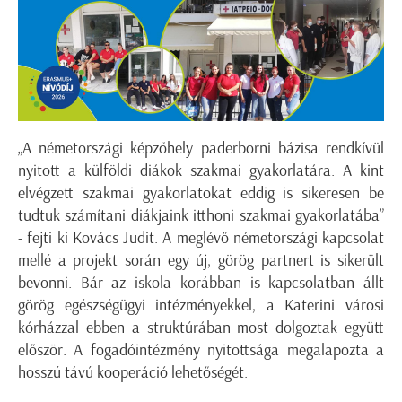
„A németországi képzőhely paderborni bázisa rendkívül
nyitott a külföldi diákok szakmai gyakorlatára. A kint
elvégzett szakmai gyakorlatokat eddig is sikeresen be
tudtuk számítani diákjaink itthoni szakmai gyakorlatába”
- fejti ki Kovács Judit. A meglévő németországi kapcsolat
mellé a projekt során egy új, görög partnert is sikerült
bevonni. Bár az iskola korábban is kapcsolatban állt
görög egészségügyi intézményekkel, a Katerini városi
kórházzal ebben a struktúrában most dolgoztak együtt
először. A fogadóintézmény nyitottsága megalapozta a
hosszú távú kooperáció lehetőségét.