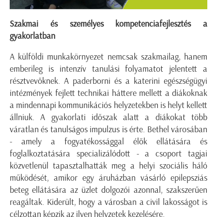
Szakmai és személyes kompetenciafejlesztés a
gyakorlatban
A külföldi munkakörnyezet nemcsak szakmailag, hanem
emberileg is intenzív tanulási folyamatot jelentett a
résztvevőknek. A paderborni és a katerini egészségügyi
intézmények fejlett technikai háttere mellett a diákoknak
a mindennapi kommunikációs helyzetekben is helyt kellett
állniuk. A gyakorlati időszak alatt a diákokat több
váratlan és tanulságos impulzus is érte. Bethel városában
- amely a fogyatékossággal élők ellátására és
foglalkoztatására specializálódott - a csoport tagjai
közvetlenül tapasztalhatták meg a helyi szociális háló
működését, amikor egy áruházban vásárló epilepsziás
beteg ellátására az üzlet dolgozói azonnal, szakszerűen
reagáltak. Kiderült, hogy a városban a civil lakosságot is
célzottan képzik az ilyen helyzetek kezelésére.