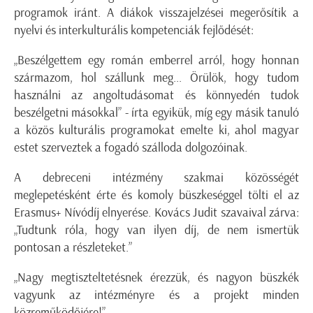
programok iránt. A diákok visszajelzései megerősítik a
nyelvi és interkulturális kompetenciák fejlődését:
„Beszélgettem egy román emberrel arról, hogy honnan
származom, hol szállunk meg... Örülök, hogy tudom
használni az angoltudásomat és könnyedén tudok
beszélgetni másokkal” - írta egyikük, míg egy másik tanuló
a közös kulturális programokat emelte ki, ahol magyar
estet szerveztek a fogadó szálloda dolgozóinak.
A debreceni intézmény szakmai közösségét
meglepetésként érte és komoly büszkeséggel tölti el az
Erasmus+ Nívódíj elnyerése. Kovács Judit szavaival zárva:
„Tudtunk róla, hogy van ilyen díj, de nem ismertük
pontosan a részleteket.”
„Nagy megtiszteltetésnek érezzük, és nagyon büszkék
vagyunk az intézményre és a projekt minden
közreműködőjére!”