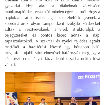
szakmai szintfelmérőt töltenek ki. A külföldi szakmai
gyakorlat ideje alatt a diákoknak kötelezően
munkanaplót kell vezetniük minden egyes napról. Hogy a
naplók adatai statisztikailag is elemezhetőek legyenek, a
koordinátorok olyan támpontként szolgáló kérdéseket
adtak a résztvevőknek, amelyek strukturálják a
bejegyzéseket és pontos képet adnak a napi
tapasztalatokról. A szakmai és nyelvi fejlődés egzakt
mértékét a hazatérést követő egy hónapon belül
megíratott újabb szintfelmérővel határozzák meg, így a
két teszt eredményei közvetlenül összehasonlíthatóvá
válnak.