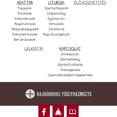
ADATTÁR
LITURGIA
ÉLŐ KÖZVETÍTÉS
Papjaink
Szertartásaink
Parókiák
Dallamvilág
Intézmények
Egyházi év
Alapítványok
Útmutató
Településjegyzék
Zsoltárok
Dokumentumok
Napi Evangélium
Beruházások
LELKIATYA
KAPCSOLAT
Imresszum
Elérhetőség
Ajánlott oldalak
Visszajelzés
Gyermekvédelmi bejelentés