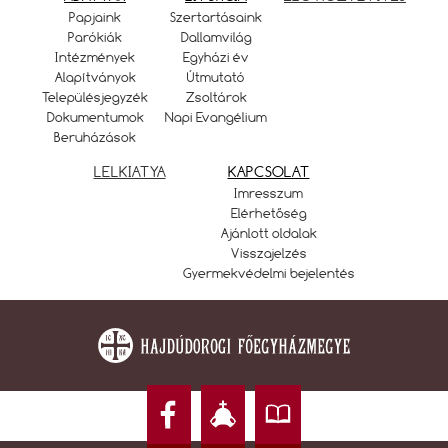
Papjaink
Szertartásaink
Parókiák
Dallamvilág
Intézmények
Egyházi év
Alapítványok
Útmutató
Településjegyzék
Zsoltárok
Dokumentumok
Napi Evangélium
Beruházások
LELKIATYA
KAPCSOLAT
Imresszum
Elérhetőség
Ajánlott oldalak
Visszajelzés
Gyermekvédelmi bejelentés