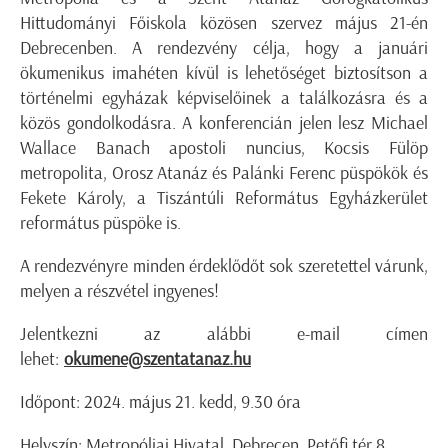
Hittudományi Főiskola közösen szervez május 21-én
Debrecenben. A rendezvény célja, hogy a januári
ökumenikus imahéten kívül is lehetőséget biztosítson a
történelmi egyházak képviselőinek a találkozásra és a
közös gondolkodásra. A konferencián jelen lesz Michael
Wallace Banach apostoli nuncius, Kocsis Fülöp
metropolita, Orosz Atanáz és Palánki Ferenc püspökök és
Fekete Károly, a Tiszántúli Református Egyházkerület
református püspöke is.
A rendezvényre minden érdeklődőt sok szeretettel várunk,
melyen a részvétel ingyenes!
Jelentkezni az alábbi e-mail címen
lehet:
okumene@szentatanaz.hu
Időpont: 2024. május 21. kedd, 9.30 óra
Helyszín: Metropóliai Hivatal, Debrecen, Petőfi tér 8.