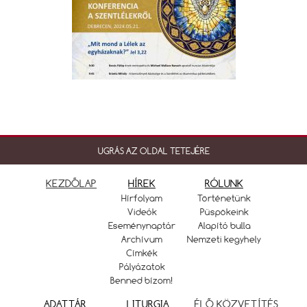
UGRÁS AZ OLDAL TETEJÉRE
KEZDŐLAP
HÍREK
RÓLUNK
Hírfolyam
Történetünk
Videók
Püspökeink
Eseménynaptár
Alapító bulla
Archívum
Nemzeti kegyhely
Címkék
Pályázatok
Benned bízom!
ADATTÁR
LITURGIA
ÉLŐ KÖZVETÍTÉS