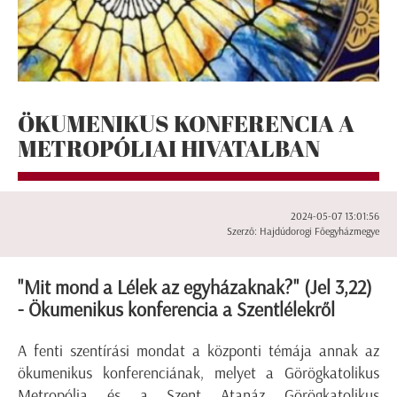
ÖKUMENIKUS KONFERENCIA A
METROPÓLIAI HIVATALBAN
2024-05-07 13:01:56
Szerző: Hajdúdorogi Főegyházmegye
"Mit mond a Lélek az egyházaknak?" (Jel 3,22)
- Ökumenikus konferencia a Szentlélekről
A fenti szentírási mondat a központi témája annak az
ökumenikus konferenciának, melyet a Görögkatolikus
Metropólia és a Szent Atanáz Görögkatolikus