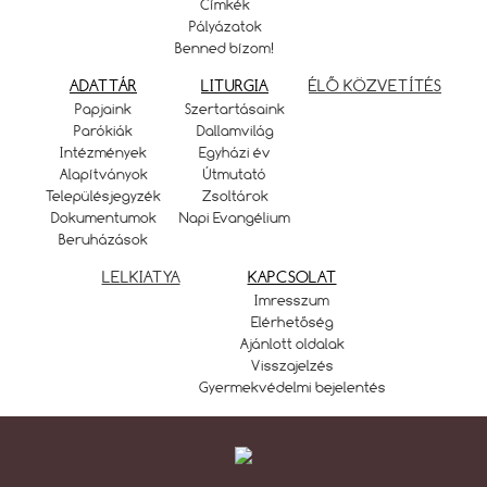
Címkék
Pályázatok
Benned bízom!
ADATTÁR
LITURGIA
ÉLŐ KÖZVETÍTÉS
Papjaink
Szertartásaink
Parókiák
Dallamvilág
Intézmények
Egyházi év
Alapítványok
Útmutató
Településjegyzék
Zsoltárok
Dokumentumok
Napi Evangélium
Beruházások
LELKIATYA
KAPCSOLAT
Imresszum
Elérhetőség
Ajánlott oldalak
Visszajelzés
Gyermekvédelmi bejelentés