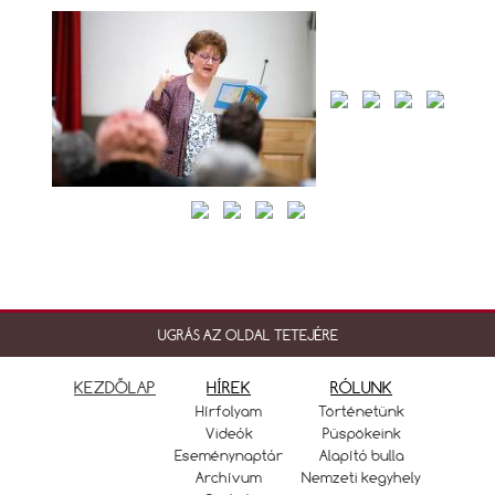
UGRÁS AZ OLDAL TETEJÉRE
KEZDŐLAP
HÍREK
RÓLUNK
Hírfolyam
Történetünk
Videók
Püspökeink
Eseménynaptár
Alapító bulla
Archívum
Nemzeti kegyhely