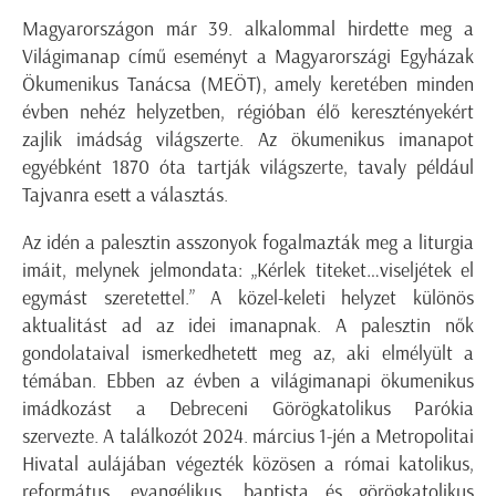
Magyarországon már 39. alkalommal hirdette meg a
Világimanap című eseményt a Magyarországi Egyházak
Ökumenikus Tanácsa (MEÖT), amely keretében minden
évben nehéz helyzetben, régióban élő keresztényekért
zajlik imádság világszerte. Az ökumenikus imanapot
egyébként 1870 óta tartják világszerte, tavaly például
Tajvanra esett a választás.
Az idén a palesztin asszonyok fogalmazták meg a liturgia
imáit, melynek jelmondata: „Kérlek titeket…viseljétek el
egymást szeretettel.” A közel-keleti helyzet különös
aktualitást ad az idei imanapnak. A palesztin nők
gondolataival ismerkedhetett meg az, aki elmélyült a
témában. Ebben az évben a világimanapi ökumenikus
imádkozást a Debreceni Görögkatolikus Parókia
szervezte. A találkozót 2024. március 1-jén a Metropolitai
Hivatal aulájában végezték közösen a római katolikus,
református, evangélikus, baptista és görögkatolikus