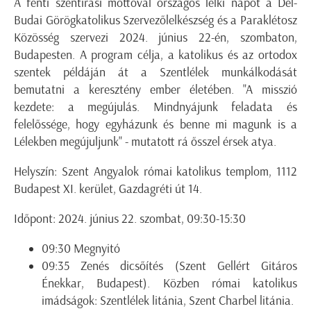
A fenti szentírási mottóval országos lelki napot a Dél-
Budai Görögkatolikus Szervezőlelkészség és a Paraklétosz
Közösség szervezi 2024. június 22-én, szombaton,
Budapesten. A program célja, a katolikus és az ortodox
szentek példáján át a Szentlélek munkálkodását
bemutatni a keresztény ember életében. "A misszió
kezdete: a megújulás. Mindnyájunk feladata és
felelőssége, hogy egyházunk és benne mi magunk is a
Lélekben megújuljunk" - mutatott rá ősszel érsek atya.
Helyszín: Szent Angyalok római katolikus templom, 1112
Budapest XI. kerület, Gazdagréti út 14.
Időpont: 2024. június 22. szombat, 09:30-15:30
09:30 Megnyitó
09:35 Zenés dicsőítés (Szent Gellért Gitáros
Énekkar, Budapest). Közben római katolikus
imádságok: Szentlélek litánia, Szent Charbel litánia.