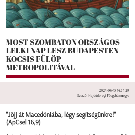
MOST SZOMBATON ORSZÁGOS
LELKI NAP LESZ BUDAPESTEN
KOCSIS FÜLÖP
METROPOLITÁVAL
2024-06-15 14:34:29
Szerző: Hajdúdorogi Főegyházmegye
"Jöjj át Macedóniába, légy segítségünkre!"
(ApCsel 16,9)