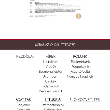
UGRÁS AZ OLDAL TETEJÉRE
KEZDŐLAP
HÍREK
RÓLUNK
Hírfolyam
Történetünk
Videók
Püspökeink
Eseménynaptár
Alapító bulla
Archívum
Nemzeti kegyhely
Címkék
Pályázatok
Benned bízom!
ADATTÁR
LITURGIA
ÉLŐ KÖZVETÍTÉS
Papjaink
Szertartásaink
Parókiák
Dallamvilág