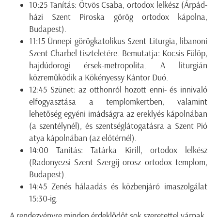
10:25 Tanítás: Ötvös Csaba, ortodox lelkész (Árpád-
házi Szent Piroska görög ortodox kápolna,
Budapest).
11:15 Ünnepi görögkatolikus Szent Liturgia, libanoni
Szent Charbel tiszteletére. Bemutatja: Kocsis Fülöp,
hajdúdorogi érsek-metropolita. A liturgián
közreműködik a Kökényessy Kántor Duó.
12:45 Szünet: az otthonról hozott enni- és innivaló
elfogyasztása a templomkertben, valamint
lehetőség egyéni imádságra az ereklyés kápolnában
(a szentélynél), és szentséglátogatásra a Szent Pió
atya kápolnában (az előtérnél).
14:00 Tanítás: Tatárka Kirill, ortodox lelkész
(Radonyezsi Szent Szergij orosz ortodox templom,
Budapest).
14:45 Zenés hálaadás és közbenjáró imaszolgálat
15:30-ig.
A rendezvényre minden érdeklődőt sok szeretettel várnak.