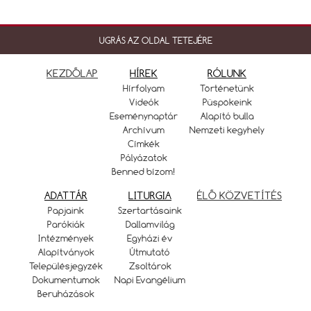
UGRÁS AZ OLDAL TETEJÉRE
KEZDŐLAP
HÍREK
RÓLUNK
Hírfolyam
Történetünk
Videók
Püspökeink
Eseménynaptár
Alapító bulla
Archívum
Nemzeti kegyhely
Címkék
Pályázatok
Benned bízom!
ADATTÁR
LITURGIA
ÉLŐ KÖZVETÍTÉS
Papjaink
Szertartásaink
Parókiák
Dallamvilág
Intézmények
Egyházi év
Alapítványok
Útmutató
Településjegyzék
Zsoltárok
Dokumentumok
Napi Evangélium
Beruházások